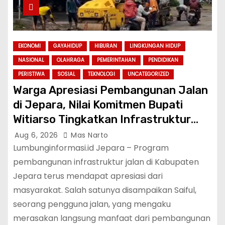
EKONOMI
GAYAHIDUP
HIBURAN
LINGKUNGAN HIDUP
NASIONAL
OLAHRAGA
PEMERINTAHAN
PENDIDIKAN
PERISTIWA
SOSIAL
TEKNOLOGI
UNCATEGORIZED
Warga Apresiasi Pembangunan Jalan
di Jepara, Nilai Komitmen Bupati
Witiarso Tingkatkan Infrastruktur
dan Perekonomian
Aug 6, 2026
Mas Narto
Lumbunginformasi.id Jepara – Program
pembangunan infrastruktur jalan di Kabupaten
Jepara terus mendapat apresiasi dari
masyarakat. Salah satunya disampaikan Saiful,
seorang pengguna jalan, yang mengaku
merasakan langsung manfaat dari pembangunan