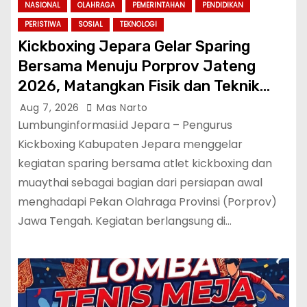
NASIONAL
OLAHRAGA
PEMERINTAHAN
PENDIDIKAN
PERISTIWA
SOSIAL
TEKNOLOGI
Kickboxing Jepara Gelar Sparing
Bersama Menuju Porprov Jateng
2026, Matangkan Fisik dan Teknik
Atlet
Aug 7, 2026
Mas Narto
Lumbunginformasi.id Jepara – Pengurus
Kickboxing Kabupaten Jepara menggelar
kegiatan sparing bersama atlet kickboxing dan
muaythai sebagai bagian dari persiapan awal
menghadapi Pekan Olahraga Provinsi (Porprov)
Jawa Tengah. Kegiatan berlangsung di…