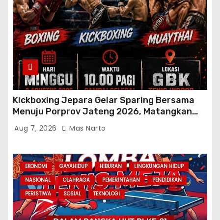
Kickboxing Jepara Gelar Sparing Bersama
Menuju Porprov Jateng 2026, Matangkan
Fisik dan Teknik Atlet
Aug 7, 2026
Mas Narto
EKONOMI
GAYAHIDUP
HIBURAN
LINGKUNGAN HIDUP
NASIONAL
OLAHRAGA
PEMERINTAHAN
PENDIDIKAN
PERISTIWA
SOSIAL
TEKNOLOGI