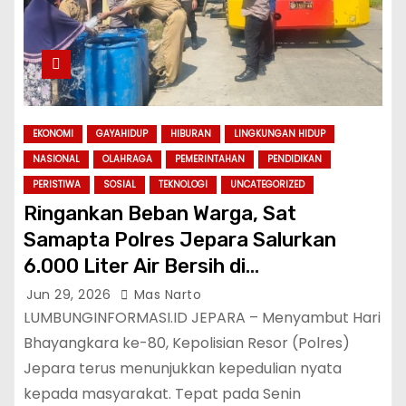
EKONOMI
GAYAHIDUP
HIBURAN
LINGKUNGAN HIDUP
NASIONAL
OLAHRAGA
PEMERINTAHAN
PENDIDIKAN
PERISTIWA
SOSIAL
TEKNOLOGI
UNCATEGORIZED
Ringankan Beban Warga, Sat
Samapta Polres Jepara Salurkan
6.000 Liter Air Bersih di
Kedungmalang
Jun 29, 2026
Mas Narto
​LUMBUNGINFORMASI.ID JEPARA – Menyambut Hari
Bhayangkara ke-80, Kepolisian Resor (Polres)
Jepara terus menunjukkan kepedulian nyata
kepada masyarakat. Tepat pada Senin