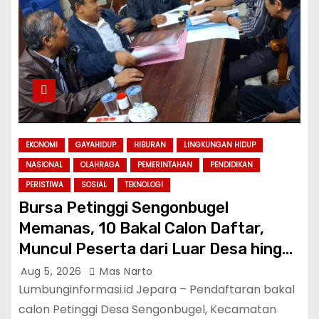
EKONOMI
GAYAHIDUP
HIBURAN
LINGKUNGAN HIDUP
NASIONAL
OLAHRAGA
PEMERINTAHAN
PENDIDIKAN
PERISTIWA
SOSIAL
TEKNOLOGI
Bursa Petinggi Sengonbugel
Memanas, 10 Bakal Calon Daftar,
Muncul Peserta dari Luar Desa hingga
Jakarta
Aug 5, 2026
Mas Narto
Lumbunginformasi.id Jepara – Pendaftaran bakal
calon Petinggi Desa Sengonbugel, Kecamatan