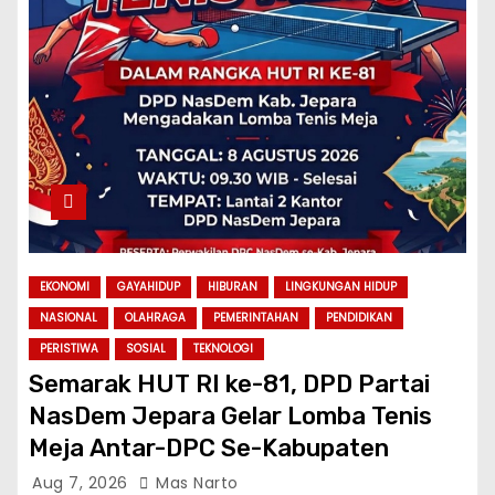
EKONOMI
GAYAHIDUP
HIBURAN
LINGKUNGAN HIDUP
NASIONAL
OLAHRAGA
PEMERINTAHAN
PENDIDIKAN
PERISTIWA
SOSIAL
TEKNOLOGI
Semarak HUT RI ke-81, DPD Partai
NasDem Jepara Gelar Lomba Tenis
Meja Antar-DPC Se-Kabupaten
Aug 7, 2026
Mas Narto