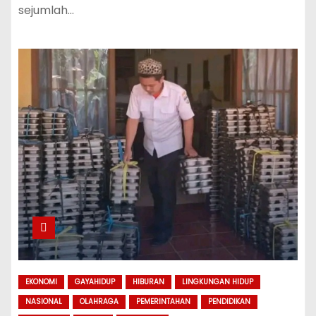
sejumlah…
EKONOMI
GAYAHIDUP
HIBURAN
LINGKUNGAN HIDUP
NASIONAL
OLAHRAGA
PEMERINTAHAN
PENDIDIKAN