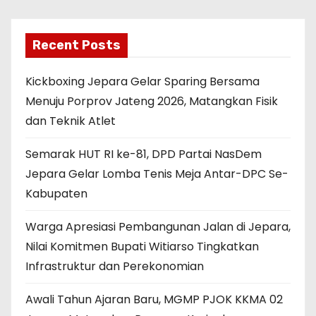
a
v
Recent Posts
i
Kickboxing Jepara Gelar Sparing Bersama
g
Menuju Porprov Jateng 2026, Matangkan Fisik
a
dan Teknik Atlet
t
Semarak HUT RI ke-81, DPD Partai NasDem
Jepara Gelar Lomba Tenis Meja Antar-DPC Se-
i
Kabupaten
o
Warga Apresiasi Pembangunan Jalan di Jepara,
n
Nilai Komitmen Bupati Witiarso Tingkatkan
Infrastruktur dan Perekonomian
Awali Tahun Ajaran Baru, MGMP PJOK KKMA 02