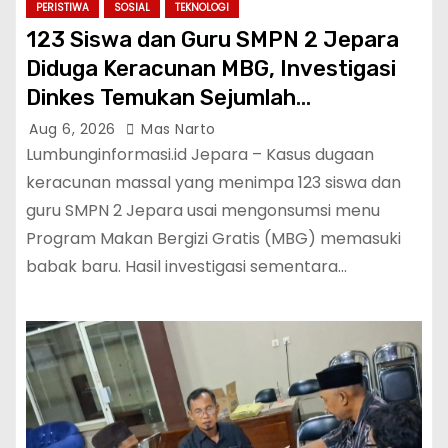
PERISTIWA
SOSIAL
TEKNOLOGI
123 Siswa dan Guru SMPN 2 Jepara
Diduga Keracunan MBG, Investigasi
Dinkes Temukan Sejumlah
Pelanggaran di Dapur SPPG
Aug 6, 2026
Mas Narto
Lumbunginformasi.id Jepara – Kasus dugaan
keracunan massal yang menimpa 123 siswa dan
guru SMPN 2 Jepara usai mengonsumsi menu
Program Makan Bergizi Gratis (MBG) memasuki
babak baru. Hasil investigasi sementara…