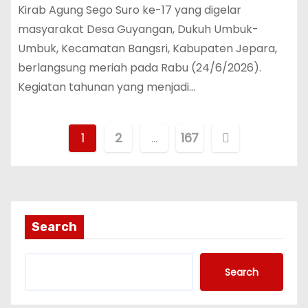
Kirab Agung Sego Suro ke-17 yang digelar
masyarakat Desa Guyangan, Dukuh Umbuk-
Umbuk, Kecamatan Bangsri, Kabupaten Jepara,
berlangsung meriah pada Rabu (24/6/2026).
Kegiatan tahunan yang menjadi…
P
1
2
…
167
o
s
t
Search
s
Search
n