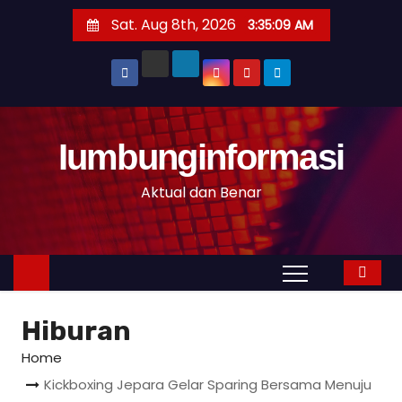
S
Sat. Aug 8th, 2026
3:35:10 AM
k
i
p
t
o
Iumbunginformasi
c
o
Aktual dan Benar
n
t
e
n
t
Hiburan
Home
Kickboxing Jepara Gelar Sparing Bersama Menuju