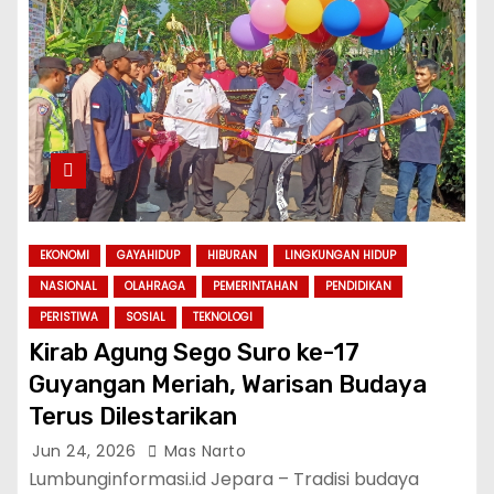
EKONOMI
GAYAHIDUP
HIBURAN
LINGKUNGAN HIDUP
NASIONAL
OLAHRAGA
PEMERINTAHAN
PENDIDIKAN
PERISTIWA
SOSIAL
TEKNOLOGI
Kirab Agung Sego Suro ke-17
Guyangan Meriah, Warisan Budaya
Terus Dilestarikan
Jun 24, 2026
Mas Narto
Lumbunginformasi.id Jepara – Tradisi budaya