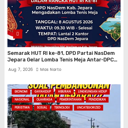
Semarak HUT RI ke-81, DPD Partai NasDem
Jepara Gelar Lomba Tenis Meja Antar-DPC
Se-Kabupaten
Aug 7, 2026
Mas Narto
EKONOMI
GAYAHIDUP
HIBURAN
LINGKUNGAN HIDUP
NASIONAL
OLAHRAGA
PEMERINTAHAN
PENDIDIKAN
PERISTIWA
SOSIAL
TEKNOLOGI
UNCATEGORIZED