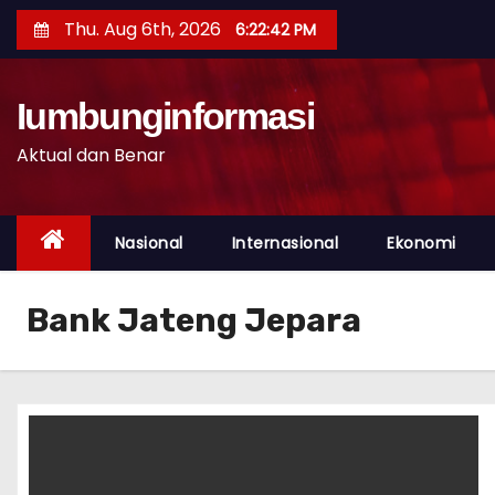
S
Thu. Aug 6th, 2026
6:22:42 PM
k
i
p
Iumbunginformasi
t
Aktual dan Benar
o
c
o
Nasional
Internasional
Ekonomi
n
t
Bank Jateng Jepara
e
n
t