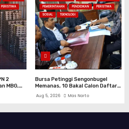
PERISTIWA
PEMERINTAHAN
PENDIDIKAN
PERISTIWA
SOSIAL
TEKNOLOGI
PN 2
Bursa Petinggi Sengonbugel
an MBG,
Memanas, 10 Bakal Calon Daftar,
ukan
Muncul Peserta dari Luar Desa
Aug 5, 2026
Mas Narto
di Dapur
hingga Jakarta