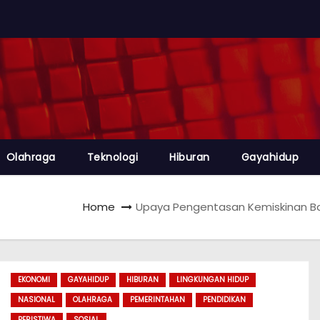
Olahraga
Teknologi
Hiburan
Gayahidup
Home
Upaya Pengentasan Kemiskinan B
EKONOMI
GAYAHIDUP
HIBURAN
LINGKUNGAN HIDUP
NASIONAL
OLAHRAGA
PEMERINTAHAN
PENDIDIKAN
PERISTIWA
SOSIAL