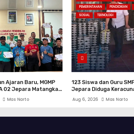
PEMERINTAHAN
PENDIDIKAN
SOSIAL
TEKNOLOGI
un Ajaran Baru, MGMP
123 Siswa dan Guru SM
A 02 Jepara Matangkan
Jepara Diduga Keracun
erja dan Asesmen
Investigasi Dinkes Tem
6
Mas Narto
Aug 6, 2026
Mas Narto
Sejumlah Pelanggaran 
SPPG