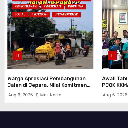
PEMERINTAHAN
PENDIDIKAN
PERISTIWA
SOSIAL
TEKNOLOGI
UNCATEGORIZED
Warga Apresiasi Pembangunan
Awali Tah
Jalan di Jepara, Nilai Komitmen
PJOK KKM
Bupati Witiarso Tingkatkan
Program K
Aug 6, 2026
Mas Narto
Aug 6, 202
Infrastruktur dan Perekonomian
Gasal