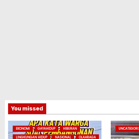
You missed
EKONOMI
GAYAHIDUP
HIBURAN
UNCATEGORI
LINGKUNGAN HIDUP
NASIONAL
OLAHRAGA