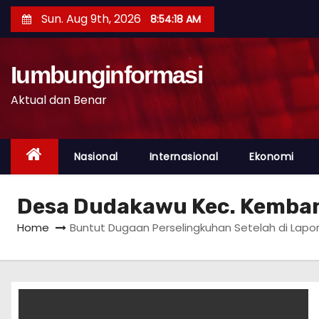
S
Sun. Aug 9th, 2026
8:54:19 AM
k
i
p
Iumbunginformasi
t
Aktual dan Benar
o
c
o
Nasional
Internasional
Ekonomi
n
t
Desa Dudakawu Kec. Kemba
e
n
Home
Buntut Dugaan Perselingkuhan Setelah di Lapo
t