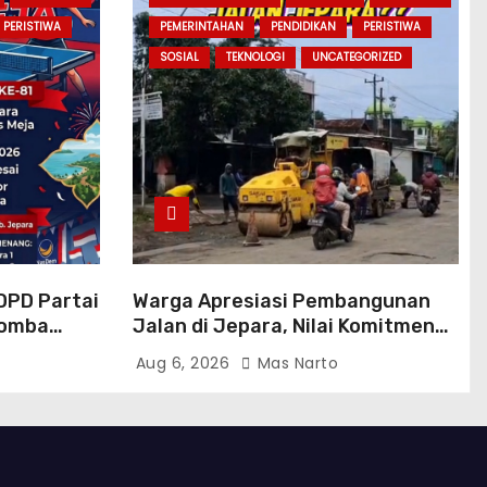
PERISTIWA
PEMERINTAHAN
PENDIDIKAN
PERISTIWA
SOSIAL
TEKNOLOGI
UNCATEGORIZED
DPD Partai
Warga Apresiasi Pembangunan
Lomba
Jalan di Jepara, Nilai Komitmen
e-
Bupati Witiarso Tingkatkan
Aug 6, 2026
Mas Narto
Infrastruktur dan Perekonomian