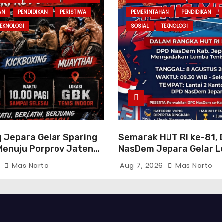
AN
PENDIDIKAN
PERISTIWA
PEMERINTAHAN
PENDIDIKAN
TEKNOLOGI
SOSIAL
TEKNOLOGI
g Jepara Gelar Sparing
Semarak HUT RI ke-81, 
enuju Porprov Jateng
NasDem Jepara Gelar 
angkan Fisik dan Teknik
Tenis Meja Antar-DPC S
6
Mas Narto
Aug 7, 2026
Mas Narto
Kabupaten