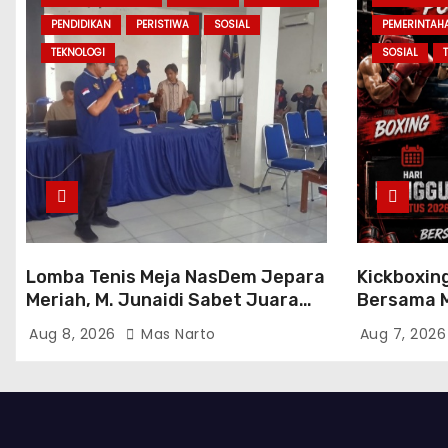
PENDIDIKAN
PERISTIWA
SOSIAL
PEMERINTAH
TEKNOLOGI
SOSIAL
Lomba Tenis Meja NasDem Jepara
Kickboxin
Meriah, M. Junaidi Sabet Juara
Bersama M
Tunggal dan Ganda
2026, Mat
Aug 8, 2026
Mas Narto
Aug 7, 202
Atlet