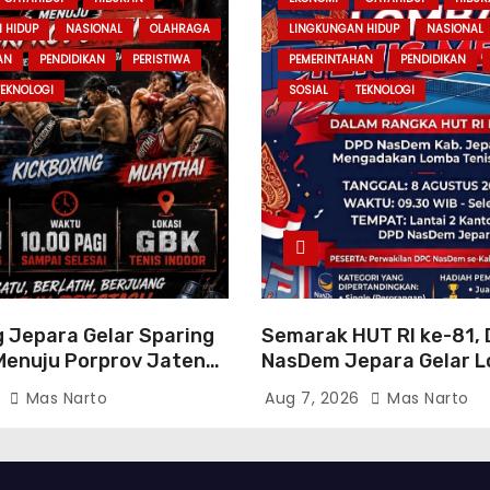
 HIDUP
NASIONAL
OLAHRAGA
LINGKUNGAN HIDUP
NASIONAL
AN
PENDIDIKAN
PERISTIWA
PEMERINTAHAN
PENDIDIKAN
TEKNOLOGI
SOSIAL
TEKNOLOGI
g Jepara Gelar Sparing
Semarak HUT RI ke-81, 
enuju Porprov Jateng
NasDem Jepara Gelar 
angkan Fisik dan Teknik
Tenis Meja Antar-DPC S
6
Mas Narto
Aug 7, 2026
Mas Narto
Kabupaten