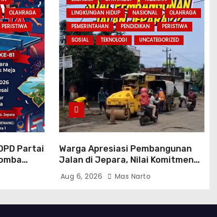
OLAHRAGA
LINGKUNGAN HIDUP
NASIONAL
OLAHRAGA
PERISTIWA
PEMERINTAHAN
PENDIDIKAN
PERISTIWA
SOSIAL
TEKNOLOGI
UNCATEGORIZED
DPD Partai
Warga Apresiasi Pembangunan
Lomba
Jalan di Jepara, Nilai Komitmen
e-
Bupati Witiarso Tingkatkan
Aug 6, 2026
Mas Narto
Infrastruktur dan Perekonomian