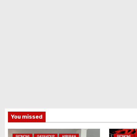
You missed
EKONOMI
GAYAHIDUP
HIBURAN
EKONOMI