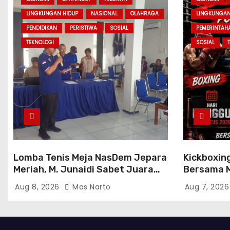
LINGKUNGAN HIDUP
NASIONAL
OLAHRAGA
LINGKUNGAN
PENDIDIKAN
PERISTIWA
SOSIAL
PEMERINTAH
TEKNOLOGI
SOSIAL
Lomba Tenis Meja NasDem Jepara
Kickboxin
Meriah, M. Junaidi Sabet Juara
Bersama M
Tunggal dan Ganda
2026, Mat
Aug 8, 2026
Mas Narto
Aug 7, 202
Atlet