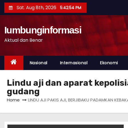
S
Sat. Aug 8th, 2026
5:42:55 PM
k
i
p
Iumbunginformasi
t
Aktual dan Benar
o
c
o
Nasional
Internasional
Ekonomi
n
t
Lindu aji dan aparat kepoli
e
gudang
n
t
Home
LINDU AJI PAKIS AJI, BERJIBAKU PADAMKAN KEB