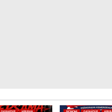
GAYAHIDUP
HIBURAN
EKONOMI
GAYAHIDUP
HIBU