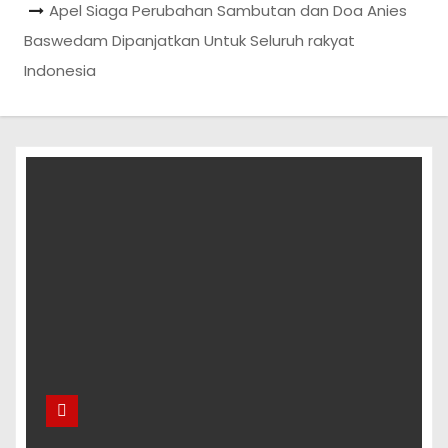
Apel Siaga Perubahan Sambutan dan Doa Anies
Baswedam Dipanjatkan Untuk Seluruh rakyat
Indonesia