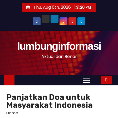
S
Thu. Aug 6th, 2026
1:31:21 PM
k
i
p
t
o
Iumbunginformasi
c
o
Aktual dan Benar
n
t
e
n
t
Panjatkan Doa untuk
Masyarakat Indonesia
Home