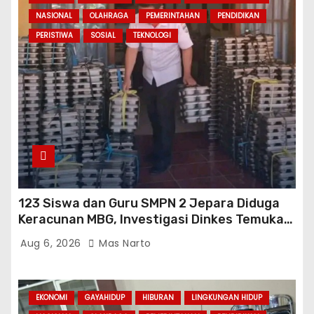
NASIONAL
OLAHRAGA
PEMERINTAHAN
PENDIDIKAN
PERISTIWA
SOSIAL
TEKNOLOGI
123 Siswa dan Guru SMPN 2 Jepara Diduga
Keracunan MBG, Investigasi Dinkes Temukan
Sejumlah Pelanggaran di Dapur SPPG
Aug 6, 2026
Mas Narto
EKONOMI
GAYAHIDUP
HIBURAN
LINGKUNGAN HIDUP