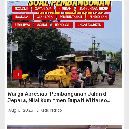
EKONOMI
GAYAHIDUP
HIBURAN
LINGKUNGAN HIDUP
NASIONAL
OLAHRAGA
PEMERINTAHAN
PENDIDIKAN
PERISTIWA
SOSIAL
TEKNOLOGI
UNCATEGORIZED
Warga Apresiasi Pembangunan Jalan di
Jepara, Nilai Komitmen Bupati Witiarso
Tingkatkan Infrastruktur dan Perekonomian
Aug 6, 2026
Mas Narto