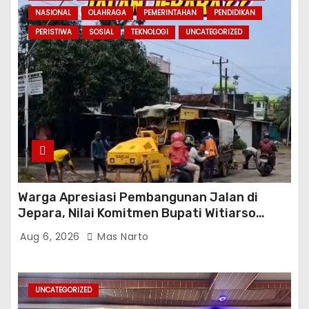
NASIONAL
OLAHRAGA
PEMERINTAHAN
PENDIDIKAN
PERISTIWA
SOSIAL
TEKNOLOGI
UNCATEGORIZED
Warga Apresiasi Pembangunan Jalan di
Jepara, Nilai Komitmen Bupati Witiarso
Tingkatkan Infrastruktur dan Perekonomian
Aug 6, 2026
Mas Narto
UNCATEGORIZED