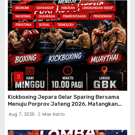
EKONOMI
GAYAHIDUP
HIBURAN
LINGKUNGAN HIDUP
NASIONAL
OLAHRAGA
PEMERINTAHAN
PENDIDIKAN
PERISTIWA
SOSIAL
TEKNOLOGI
Kickboxing Jepara Gelar Sparing Bersama
Menuju Porprov Jateng 2026, Matangkan
Fisik dan Teknik Atlet
Aug 7, 2026
Mas Narto