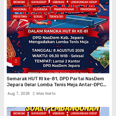
EKONOMI
GAYAHIDUP
HIBURAN
LINGKUNGAN HIDUP
NASIONAL
OLAHRAGA
PEMERINTAHAN
PENDIDIKAN
PERISTIWA
SOSIAL
TEKNOLOGI
Semarak HUT RI ke-81, DPD Partai NasDem
Jepara Gelar Lomba Tenis Meja Antar-DPC
Se-Kabupaten
Aug 7, 2026
Mas Narto
EKONOMI
GAYAHIDUP
HIBURAN
LINGKUNGAN HIDUP