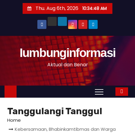
S
Thu. Aug 6th, 2026
10:34:49 AM
k
i
p
t
o
Iumbunginformasi
c
o
Aktual dan Benar
n
t
e
n
t
Tanggulangi Tanggul
Home
Kebersamaan, Bhabinkamtibmas dan Warga