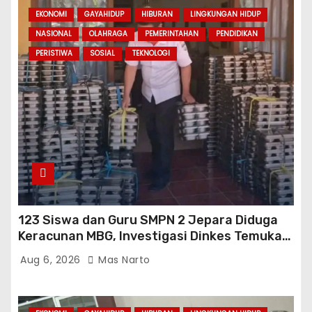
EKONOMI
GAYAHIDUP
HIBURAN
LINGKUNGAN HIDUP
NASIONAL
OLAHRAGA
PEMERINTAHAN
PENDIDIKAN
PERISTIWA
SOSIAL
TEKNOLOGI
123 Siswa dan Guru SMPN 2 Jepara Diduga
Keracunan MBG, Investigasi Dinkes Temukan
Sejumlah Pelanggaran di Dapur SPPG
Aug 6, 2026
Mas Narto