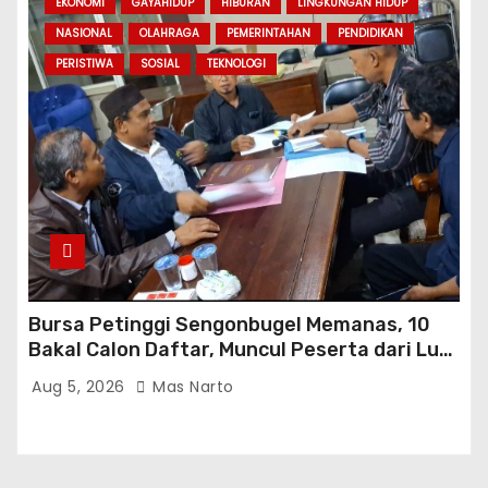
EKONOMI
GAYAHIDUP
HIBURAN
LINGKUNGAN HIDUP
NASIONAL
OLAHRAGA
PEMERINTAHAN
PENDIDIKAN
PERISTIWA
SOSIAL
TEKNOLOGI
Bursa Petinggi Sengonbugel Memanas, 10
Bakal Calon Daftar, Muncul Peserta dari Luar
Desa hingga Jakarta
Aug 5, 2026
Mas Narto