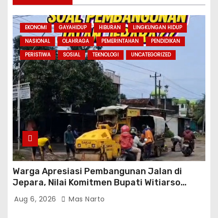
EKONOMI
GAYAHIDUP
HIBURAN
LINGKUNGAN HIDUP
NASIONAL
OLAHRAGA
PEMERINTAHAN
PENDIDIKAN
PERISTIWA
SOSIAL
TEKNOLOGI
UNCATEGORIZED
Warga Apresiasi Pembangunan Jalan di
Jepara, Nilai Komitmen Bupati Witiarso
Tingkatkan Infrastruktur dan Perekonomian
Aug 6, 2026
Mas Narto