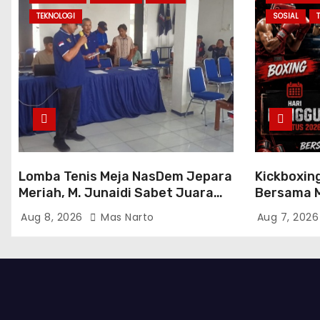
TEKNOLOGI
SOSIAL
Lomba Tenis Meja NasDem Jepara
Kickboxin
Meriah, M. Junaidi Sabet Juara
Bersama M
Tunggal dan Ganda
2026, Mat
Aug 8, 2026
Mas Narto
Aug 7, 202
Atlet