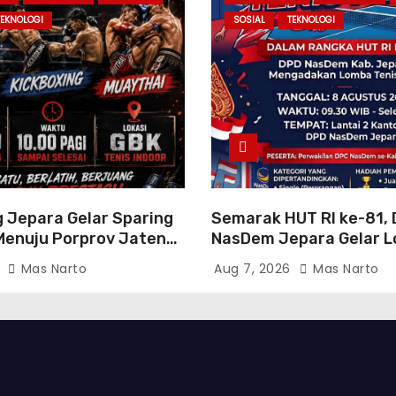
TEKNOLOGI
SOSIAL
TEKNOLOGI
g Jepara Gelar Sparing
Semarak HUT RI ke-81, 
enuju Porprov Jateng
NasDem Jepara Gelar 
angkan Fisik dan Teknik
Tenis Meja Antar-DPC S
6
Mas Narto
Aug 7, 2026
Mas Narto
Kabupaten