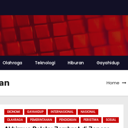
Olahraga
Teknologi
Hiburan
Gayahidup
tan
Home
EKONOMI
GAYAHIDUP
INTERNASIONAL
NASIONAL
OLAHRAGA
PEMERINTAHAN
PENDIDIKAN
PERISTIWA
SOSIAL