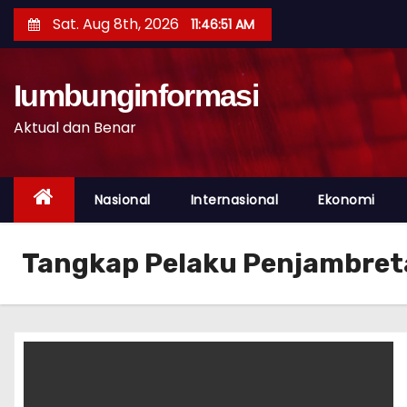
S
Sat. Aug 8th, 2026
11:46:51 AM
k
i
p
Iumbunginformasi
t
Aktual dan Benar
o
c
o
Nasional
Internasional
Ekonomi
n
t
Tangkap Pelaku Penjambre
e
n
t