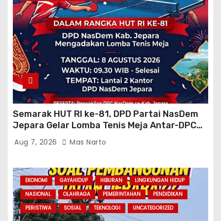
Semarak HUT RI ke-81, DPD Partai NasDem
Jepara Gelar Lomba Tenis Meja Antar-DPC
Se-Kabupaten
Aug 7, 2026
Mas Narto
EKONOMI
GAYAHIDUP
HIBURAN
LINGKUNGAN HIDUP
NASIONAL
OLAHRAGA
PEMERINTAHAN
PENDIDIKAN
PERISTIWA
SOSIAL
TEKNOLOGI
UNCATEGORIZED