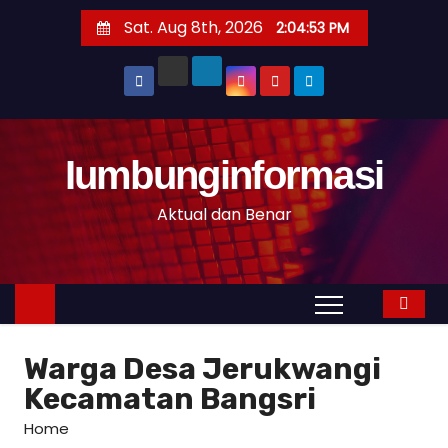
S
Sat. Aug 8th, 2026
2:04:54 PM
k
i
p
t
o
Iumbunginformasi
c
o
Aktual dan Benar
n
t
e
n
t
Warga Desa Jerukwangi
Kecamatan Bangsri
Home