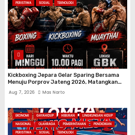
PERISTIWA
SOSIAL
TEKNOLOGI
Kickboxing Jepara Gelar Sparing Bersama
Menuju Porprov Jateng 2026, Matangkan
Fisik dan Teknik Atlet
Aug 7, 2026
Mas Narto
EKONOMI
GAYAHIDUP
HIBURAN
LINGKUNGAN HIDUP
NASIONAL
OLAHRAGA
PEMERINTAHAN
PENDIDIKAN
PERISTIWA
SOSIAL
TEKNOLOGI