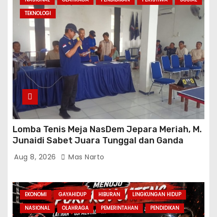
TEKNOLOGI
Lomba Tenis Meja NasDem Jepara Meriah, M.
Junaidi Sabet Juara Tunggal dan Ganda
Aug 8, 2026
Mas Narto
EKONOMI
GAYAHIDUP
HIBURAN
LINGKUNGAN HIDUP
NASIONAL
OLAHRAGA
PEMERINTAHAN
PENDIDIKAN