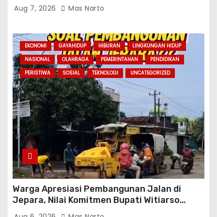
Se-Kabupaten
Aug 7, 2026
Mas Narto
EKONOMI
GAYAHIDUP
HIBURAN
LINGKUNGAN HIDUP
NASIONAL
OLAHRAGA
PEMERINTAHAN
PENDIDIKAN
PERISTIWA
SOSIAL
TEKNOLOGI
UNCATEGORIZED
Warga Apresiasi Pembangunan Jalan di
Jepara, Nilai Komitmen Bupati Witiarso
Tingkatkan Infrastruktur dan Perekonomian
Aug 6, 2026
Mas Narto