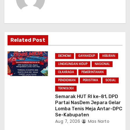
a
v
i
Related Post
g
a
EKONOMI
GAYAHIDUP
HIBURAN
LINGKUNGAN HIDUP
NASIONAL
t
OLAHRAGA
PEMERINTAHAN
i
PENDIDIKAN
PERISTIWA
SOSIAL
TEKNOLOGI
o
Semarak HUT RI ke-81, DPD
Partai NasDem Jepara Gelar
n
Lomba Tenis Meja Antar-DPC
Se-Kabupaten
Aug 7, 2026
Mas Narto