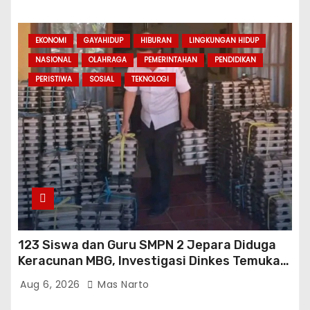
EKONOMI
GAYAHIDUP
HIBURAN
LINGKUNGAN HIDUP
NASIONAL
OLAHRAGA
PEMERINTAHAN
PENDIDIKAN
PERISTIWA
SOSIAL
TEKNOLOGI
123 Siswa dan Guru SMPN 2 Jepara Diduga
Keracunan MBG, Investigasi Dinkes Temukan
Sejumlah Pelanggaran di Dapur SPPG
Aug 6, 2026
Mas Narto