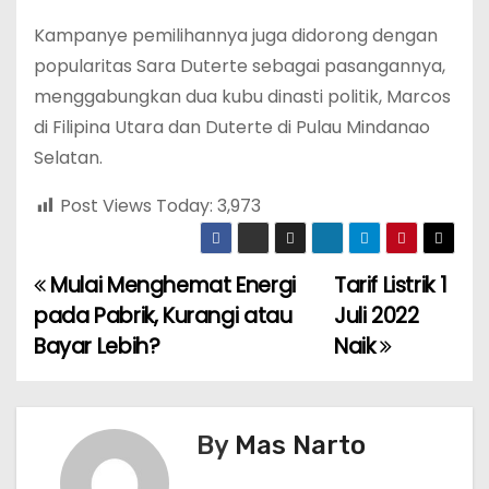
Kampanye pemilihannya juga didorong dengan
popularitas Sara Duterte sebagai pasangannya,
menggabungkan dua kubu dinasti politik, Marcos
di Filipina Utara dan Duterte di Pulau Mindanao
Selatan.
Post Views Today:
3,973
Mulai Menghemat Energi
Tarif Listrik 1
P
pada Pabrik, Kurangi atau
Juli 2022
o
Bayar Lebih?
Naik
s
t
By
Mas Narto
n