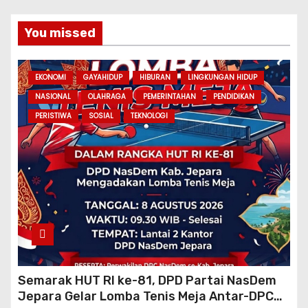
You missed
EKONOMI
GAYAHIDUP
HIBURAN
LINGKUNGAN HIDUP
NASIONAL
OLAHRAGA
PEMERINTAHAN
PENDIDIKAN
PERISTIWA
SOSIAL
TEKNOLOGI
Semarak HUT RI ke-81, DPD Partai NasDem
Jepara Gelar Lomba Tenis Meja Antar-DPC