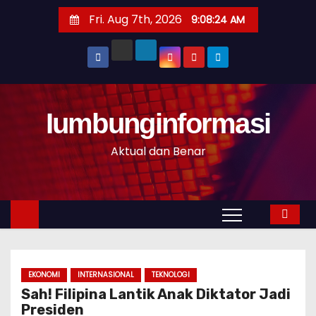
S
Fri. Aug 7th, 2026
9:08:25 AM
k
i
p
t
o
Iumbunginformasi
c
o
Aktual dan Benar
n
t
e
n
t
EKONOMI
INTERNASIONAL
TEKNOLOGI
Sah! Filipina Lantik Anak Diktator Jadi
Presiden