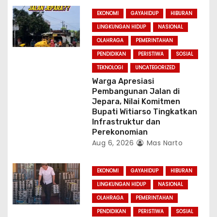
EKONOMI
GAYAHIDUP
HIBURAN
LINGKUNGAN HIDUP
NASIONAL
OLAHRAGA
PEMERINTAHAN
PENDIDIKAN
PERISTIWA
SOSIAL
TEKNOLOGI
UNCATEGORIZED
Warga Apresiasi
Pembangunan Jalan di
Jepara, Nilai Komitmen
Bupati Witiarso Tingkatkan
Infrastruktur dan
Perekonomian
Aug 6, 2026
Mas Narto
EKONOMI
GAYAHIDUP
HIBURAN
LINGKUNGAN HIDUP
NASIONAL
OLAHRAGA
PEMERINTAHAN
PENDIDIKAN
PERISTIWA
SOSIAL