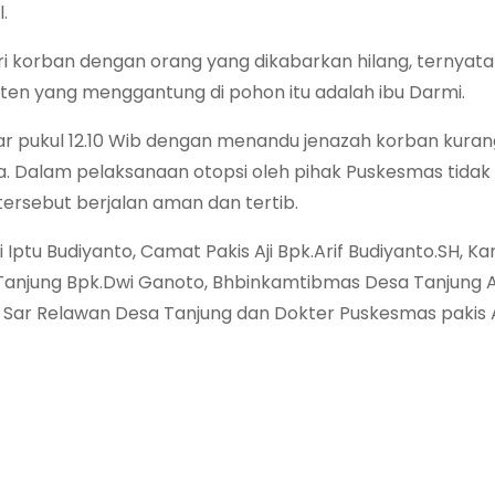
.
iri korban dengan orang yang dikabarkan hilang, ternyat
ten yang menggantung di pohon itu adalah ibu Darmi.
tar pukul 12.10 Wib dengan menandu jenazah korban kuran
raya. Dalam pelaksanaan otopsi oleh pihak Puskesmas tidak
ersebut berjalan aman dan tertib.
Iptu Budiyanto, Camat Pakis Aji Bpk.Arif Budiyanto.SH, Kan
 Tanjung Bpk.Dwi Ganoto, Bhbinkamtibmas Desa Tanjung A
m Sar Relawan Desa Tanjung dan Dokter Puskesmas pakis A