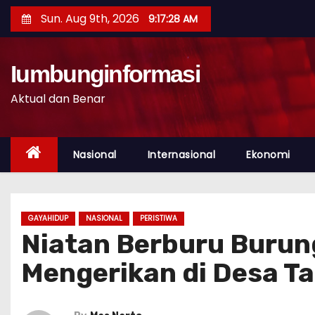
S
Sun. Aug 9th, 2026
9:17:29 AM
k
i
p
Iumbunginformasi
t
Aktual dan Benar
o
c
o
Nasional
Internasional
Ekonomi
n
t
e
GAYAHIDUP
NASIONAL
PERISTIWA
n
Niatan Berburu Buru
t
Mengerikan di Desa T