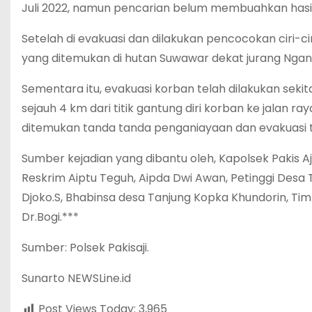
Juli 2022, namun pencarian belum membuahkan hasil
Setelah di evakuasi dan dilakukan pencocokan ciri-c
yang ditemukan di hutan Suwawar dekat jurang Ngan
Sementara itu, evakuasi korban telah dilakukan seki
sejauh 4 km dari titik gantung diri korban ke jalan 
ditemukan tanda tanda penganiayaan dan evakuasi t
Sumber kejadian yang dibantu oleh, Kapolsek Pakis Aji 
Reskrim Aiptu Teguh, Aipda Dwi Awan, Petinggi Desa
Djoko.S, Bhabinsa desa Tanjung Kopka Khundorin, Ti
Dr.Bogi.***
Sumber: Polsek Pakisaji.
Sunarto NEWSLine.id
Post Views Today:
3,965