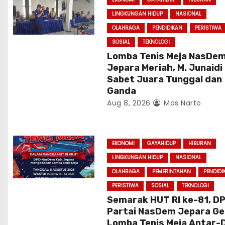
a
LINGKUNGAN HIDUP
NASIONAL
t
OLAHRAGA
PENDIDIKAN
PERISTIWA
i
SOSIAL
TEKNOLOGI
Lomba Tenis Meja NasDe
o
Jepara Meriah, M. Junaidi
Sabet Juara Tunggal dan
n
Ganda
Aug 8, 2026
Mas Narto
EKONOMI
GAYAHIDUP
HIBURAN
LINGKUNGAN HIDUP
NASIONAL
OLAHRAGA
PEMERINTAHAN
PENDIDI
PERISTIWA
SOSIAL
TEKNOLOGI
Semarak HUT RI ke-81, D
Partai NasDem Jepara Ge
Lomba Tenis Meja Antar-