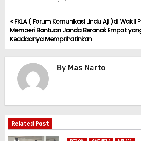
FKLA ( Forum Komunikasi Lindu Aji )di Wakili PK
P
Memberi Bantuan Janda Beranak Empat yan
o
Keadaanya Memprihatinkan
s
t
By
Mas Narto
n
a
v
i
Related Post
g
EKONOMI
GAYAHIDUP
HIBURAN