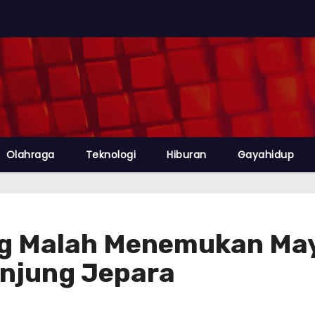
Olahraga
Teknologi
Hiburan
Gayahidup
ng Malah Menemukan Ma
anjung Jepara