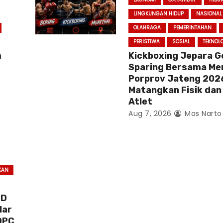
LINGKUNGAN HIDUP
NASIONAL
OLAHRAGA
PEMERINTAHAN
PERISTIWA
SOSIAL
TEKNOL
m
Kickboxing Jepara G
Sparing Bersama Me
Porprov Jateng 202
Matangkan Fisik dan
Atlet
Aug 7, 2026
Mas Narto
KAN
PD
lar
DPC