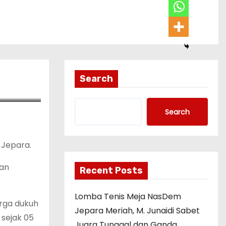
Search
Search
 Jepara.
ian
Recent Posts
Lomba Tenis Meja NasDem
arga dukuh
Jepara Meriah, M. Junaidi Sabet
sejak 05
Juara Tunggal dan Ganda