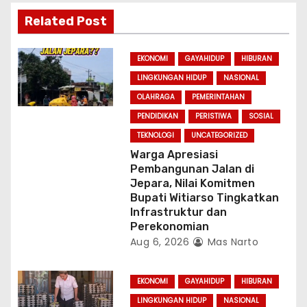
i
Related Post
o
n
EKONOMI
GAYAHIDUP
HIBURAN
LINGKUNGAN HIDUP
NASIONAL
OLAHRAGA
PEMERINTAHAN
PENDIDIKAN
PERISTIWA
SOSIAL
TEKNOLOGI
UNCATEGORIZED
Warga Apresiasi
Pembangunan Jalan di
Jepara, Nilai Komitmen
Bupati Witiarso Tingkatkan
Infrastruktur dan
Perekonomian
Aug 6, 2026
Mas Narto
EKONOMI
GAYAHIDUP
HIBURAN
LINGKUNGAN HIDUP
NASIONAL