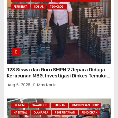
PERISTIWA
SOSIAL
TEKNOLOGI
123 Siswa dan Guru SMPN 2 Jepara Diduga
Keracunan MBG, Investigasi Dinkes Temukan
Sejumlah Pelanggaran di Dapur SPPG
Aug 6, 2026
Mas Narto
EKONOMI
GAYAHIDUP
HIBURAN
LINGKUNGAN HIDUP
NASIONAL
OLAHRAGA
PEMERINTAHAN
PENDIDIKAN