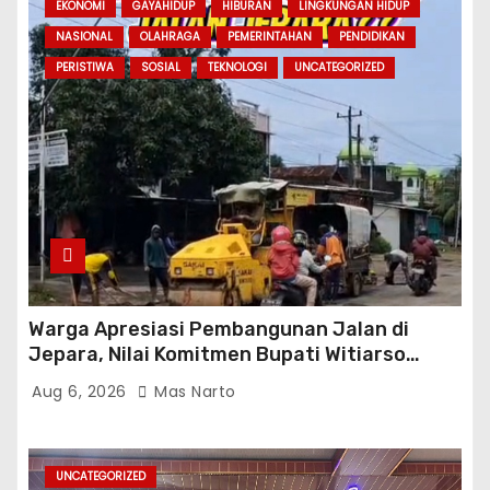
EKONOMI
GAYAHIDUP
HIBURAN
LINGKUNGAN HIDUP
NASIONAL
OLAHRAGA
PEMERINTAHAN
PENDIDIKAN
PERISTIWA
SOSIAL
TEKNOLOGI
UNCATEGORIZED
Warga Apresiasi Pembangunan Jalan di
Jepara, Nilai Komitmen Bupati Witiarso
Tingkatkan Infrastruktur dan Perekonomian
Aug 6, 2026
Mas Narto
UNCATEGORIZED