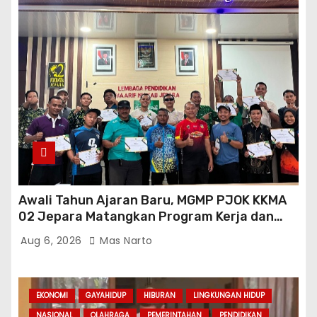
Awali Tahun Ajaran Baru, MGMP PJOK KKMA
02 Jepara Matangkan Program Kerja dan
Asesmen Gasal
Aug 6, 2026
Mas Narto
EKONOMI
GAYAHIDUP
HIBURAN
LINGKUNGAN HIDUP
NASIONAL
OLAHRAGA
PEMERINTAHAN
PENDIDIKAN