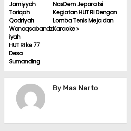
Jamiyyah
NasDem Jepara Isi
o
Toriqoh
Kegiatan HUT RI Dengan
Qodriyah
Lomba Tenis Meja dan
s
Wanaqsabandz
Karaoke
t
iyah
HUT RI ke 77
n
Desa
a
Sumanding
v
i
By
Mas Narto
g
a
t