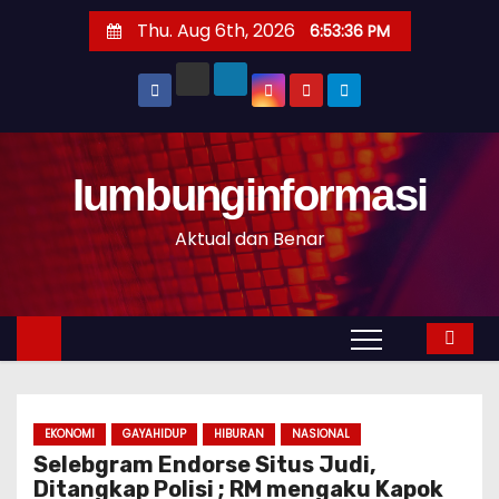
S
Thu. Aug 6th, 2026
6:53:37 PM
k
i
p
t
o
Iumbunginformasi
c
o
Aktual dan Benar
n
t
e
n
t
EKONOMI
GAYAHIDUP
HIBURAN
NASIONAL
Selebgram Endorse Situs Judi,
Ditangkap Polisi ; RM mengaku Kapok