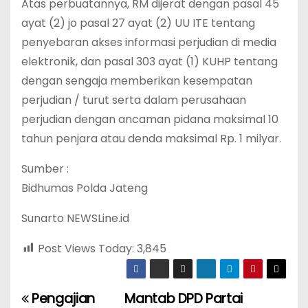
Atas perbuatannya, RM dijerat dengan pasal 45
ayat (2) jo pasal 27 ayat (2) UU ITE tentang
penyebaran akses informasi perjudian di media
elektronik, dan pasal 303 ayat (1) KUHP tentang
dengan sengaja memberikan kesempatan
perjudian / turut serta dalam perusahaan
perjudian dengan ancaman pidana maksimal 10
tahun penjara atau denda maksimal Rp. 1 milyar.
Sumber :
Bidhumas Polda Jateng
Sunarto NEWSLine.id
Post Views Today:
3,845
Pengajian
Mantab DPD Partai
P