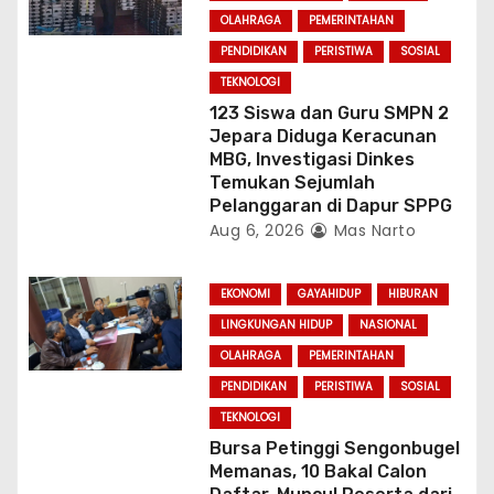
OLAHRAGA
PEMERINTAHAN
PENDIDIKAN
PERISTIWA
SOSIAL
TEKNOLOGI
123 Siswa dan Guru SMPN 2
Jepara Diduga Keracunan
MBG, Investigasi Dinkes
Temukan Sejumlah
Pelanggaran di Dapur SPPG
Aug 6, 2026
Mas Narto
EKONOMI
GAYAHIDUP
HIBURAN
LINGKUNGAN HIDUP
NASIONAL
OLAHRAGA
PEMERINTAHAN
PENDIDIKAN
PERISTIWA
SOSIAL
TEKNOLOGI
Bursa Petinggi Sengonbugel
Memanas, 10 Bakal Calon