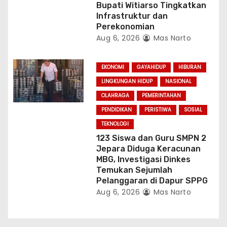
Bupati Witiarso Tingkatkan
Infrastruktur dan
Perekonomian
Aug 6, 2026
Mas Narto
EKONOMI
GAYAHIDUP
HIBURAN
LINGKUNGAN HIDUP
NASIONAL
OLAHRAGA
PEMERINTAHAN
PENDIDIKAN
PERISTIWA
SOSIAL
TEKNOLOGI
123 Siswa dan Guru SMPN 2
Jepara Diduga Keracunan
MBG, Investigasi Dinkes
Temukan Sejumlah
Pelanggaran di Dapur SPPG
Aug 6, 2026
Mas Narto