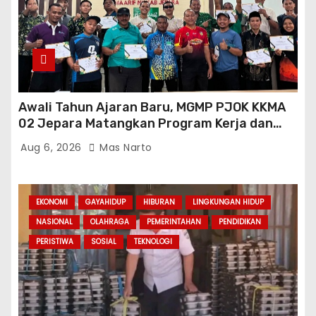
Awali Tahun Ajaran Baru, MGMP PJOK KKMA
02 Jepara Matangkan Program Kerja dan
Asesmen Gasal
Aug 6, 2026
Mas Narto
EKONOMI
GAYAHIDUP
HIBURAN
LINGKUNGAN HIDUP
NASIONAL
OLAHRAGA
PEMERINTAHAN
PENDIDIKAN
PERISTIWA
SOSIAL
TEKNOLOGI