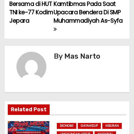
o
Bersama di HUT
Kamtibmas Pada Saat
TNI ke-77 Kodim
Upacara Bendera Di SMP
s
Jepara
Muhammadiyah As-Syfa
t
n
a
By
Mas Narto
v
i
g
a
Related Post
t
i
EKONOMI
GAYAHIDUP
HIBURAN