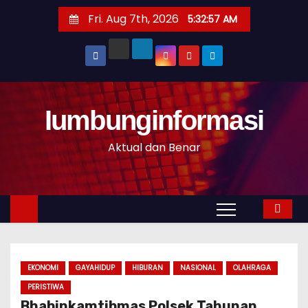
S
Fri. Aug 7th, 2026
5:32:58 AM
k
i
p
t
o
Iumbunginformasi
c
o
Aktual dan Benar
n
t
e
n
t
EKONOMI
GAYAHIDUP
HIBURAN
NASIONAL
OLAHRAGA
PERISTIWA
Bhabinkamtibmas Polsek Tahunan