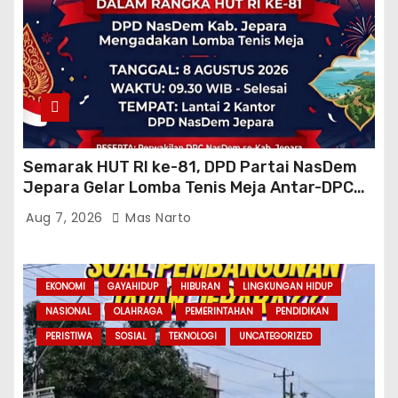
Semarak HUT RI ke-81, DPD Partai NasDem
Jepara Gelar Lomba Tenis Meja Antar-DPC
Se-Kabupaten
Aug 7, 2026
Mas Narto
EKONOMI
GAYAHIDUP
HIBURAN
LINGKUNGAN HIDUP
NASIONAL
OLAHRAGA
PEMERINTAHAN
PENDIDIKAN
PERISTIWA
SOSIAL
TEKNOLOGI
UNCATEGORIZED