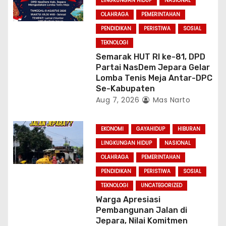
LINGKUNGAN HIDUP
NASIONAL
o
OLAHRAGA
PEMERINTAHAN
n
PENDIDIKAN
PERISTIWA
SOSIAL
TEKNOLOGI
Semarak HUT RI ke-81, DPD
Partai NasDem Jepara Gelar
Lomba Tenis Meja Antar-DPC
Se-Kabupaten
Aug 7, 2026
Mas Narto
EKONOMI
GAYAHIDUP
HIBURAN
LINGKUNGAN HIDUP
NASIONAL
OLAHRAGA
PEMERINTAHAN
PENDIDIKAN
PERISTIWA
SOSIAL
TEKNOLOGI
UNCATEGORIZED
Warga Apresiasi
Pembangunan Jalan di
Jepara, Nilai Komitmen