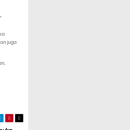
”
ka
an juga
an,