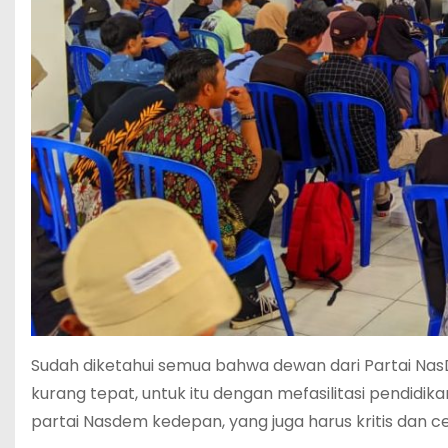
Sudah diketahui semua bahwa dewan dari Partai NasD
kurang tepat, untuk itu dengan mefasilitasi pendidik
partai Nasdem kedepan, yang juga harus kritis dan c