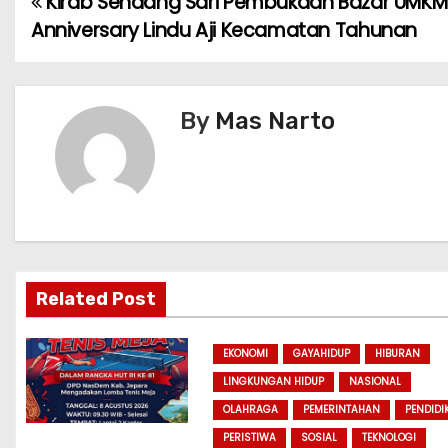
Kirab Sendang Sari Pembukaan Bazar UMKM
P
Anniversary Lindu Aji Kecamatan Tahunan
o
s
By
Mas Narto
t
n
a
v
i
Related Post
g
EKONOMI
GAYAHIDUP
HIBURAN
a
LINGKUNGAN HIDUP
NASIONAL
OLAHRAGA
PEMERINTAHAN
PENDIDI
t
PERISTIWA
SOSIAL
TEKNOLOGI