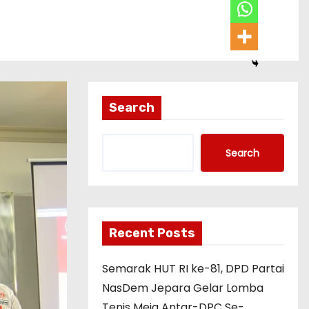
Search
Search
Recent Posts
Semarak HUT RI ke-81, DPD Partai
NasDem Jepara Gelar Lomba
Tenis Meja Antar-DPC Se-