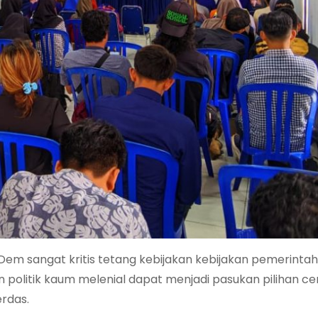
em sangat kritis tetang kebijakan kebijakan pemerinta
an politik kaum melenial dapat menjadi pasukan pilihan c
erdas.