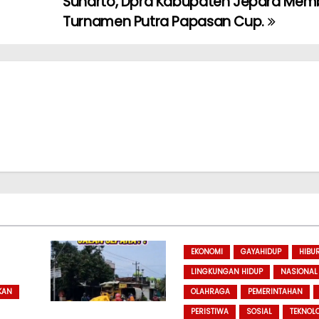
Sunarto, Dprd Kabupaten Jepara Mem
Turnamen Putra Papasan Cup.
EKONOMI
GAYAHIDUP
HIBU
LINGKUNGAN HIDUP
NASIONAL
KAN
OLAHRAGA
PEMERINTAHAN
PERISTIWA
SOSIAL
TEKNOL