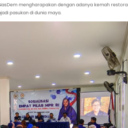
tai NasDem mengharapakan dengan adanya kemah restora
adi pasukan di dunia maya.