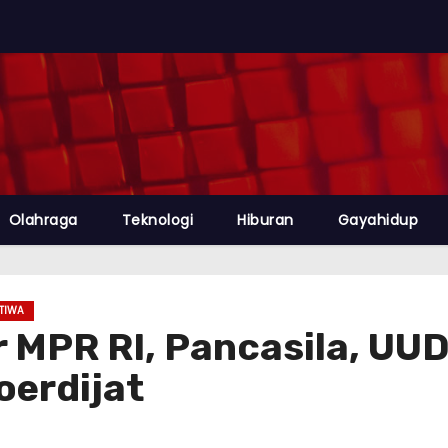
Olahraga
Teknologi
Hiburan
Gayahidup
STIWA
r MPR RI, Pancasila, UU
oerdijat