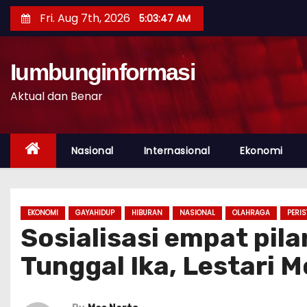
S
Fri. Aug 7th, 2026
5:03:49 AM
k
i
p
Iumbunginformasi
t
Aktual dan Benar
o
c
o
Nasional
Internasional
Ekonomi
n
t
e
EKONOMI
GAYAHIDUP
HIBURAN
NASIONAL
OLAHRAGA
PERI
n
Sosialisasi empat pila
t
Tunggal Ika, Lestari M