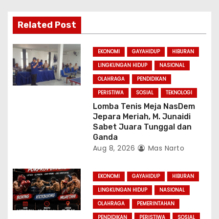
g
a
Related Post
t
EKONOMI
GAYAHIDUP
HIBURAN
i
LINGKUNGAN HIDUP
NASIONAL
OLAHRAGA
PENDIDIKAN
o
PERISTIWA
SOSIAL
TEKNOLOGI
n
Lomba Tenis Meja NasDem
Jepara Meriah, M. Junaidi
Sabet Juara Tunggal dan
Ganda
Aug 8, 2026
Mas Narto
EKONOMI
GAYAHIDUP
HIBURAN
LINGKUNGAN HIDUP
NASIONAL
OLAHRAGA
PEMERINTAHAN
PENDIDIKAN
PERISTIWA
SOSIAL