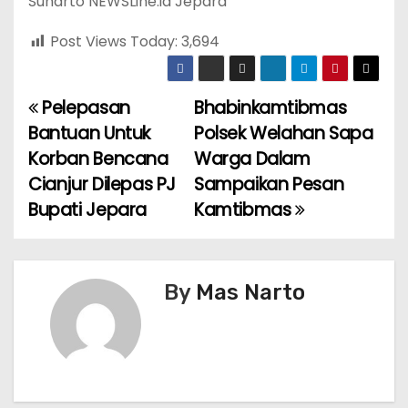
Sunarto NEWSLine.id Jepara
Post Views Today:
3,694
Pelepasan
Bhabinkamtibmas
P
Bantuan Untuk
Polsek Welahan Sapa
o
Korban Bencana
Warga Dalam
Cianjur Dilepas PJ
Sampaikan Pesan
s
Bupati Jepara
Kamtibmas
t
n
By
Mas Narto
a
v
i