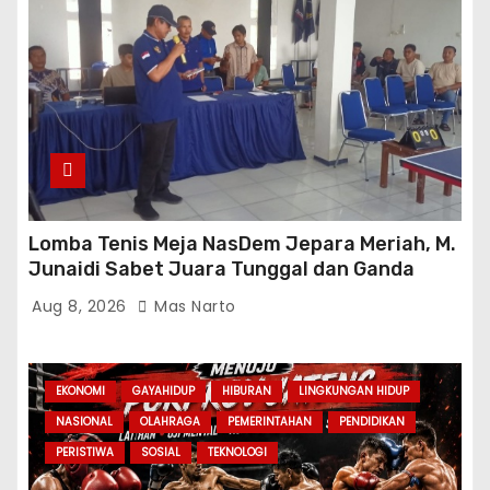
Lomba Tenis Meja NasDem Jepara Meriah, M.
Junaidi Sabet Juara Tunggal dan Ganda
Aug 8, 2026
Mas Narto
EKONOMI
GAYAHIDUP
HIBURAN
LINGKUNGAN HIDUP
NASIONAL
OLAHRAGA
PEMERINTAHAN
PENDIDIKAN
PERISTIWA
SOSIAL
TEKNOLOGI