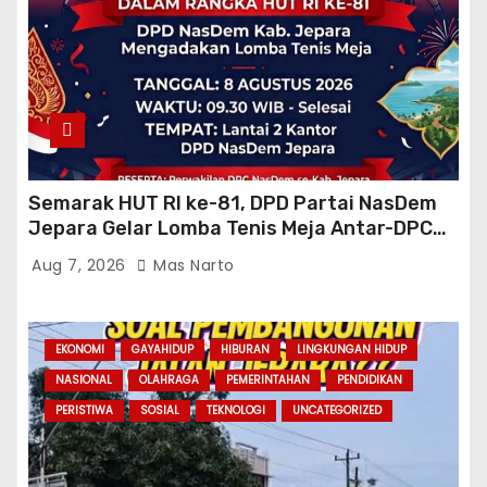
Semarak HUT RI ke-81, DPD Partai NasDem
Jepara Gelar Lomba Tenis Meja Antar-DPC
Se-Kabupaten
Aug 7, 2026
Mas Narto
EKONOMI
GAYAHIDUP
HIBURAN
LINGKUNGAN HIDUP
NASIONAL
OLAHRAGA
PEMERINTAHAN
PENDIDIKAN
PERISTIWA
SOSIAL
TEKNOLOGI
UNCATEGORIZED