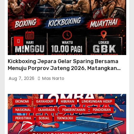
Kickboxing Jepara Gelar Sparing Bersama
Menuju Porprov Jateng 2026, Matangkan
Fisik dan Teknik Atlet
Aug 7, 2026
Mas Narto
EKONOMI
GAYAHIDUP
HIBURAN
LINGKUNGAN HIDUP
NASIONAL
OLAHRAGA
PEMERINTAHAN
PENDIDIKAN
PERISTIWA
SOSIAL
TEKNOLOGI