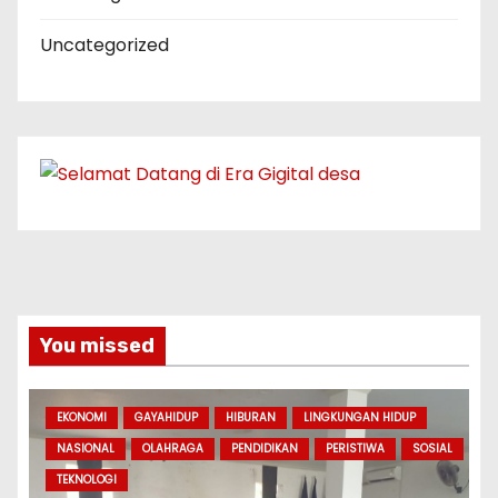
Uncategorized
You missed
EKONOMI
GAYAHIDUP
HIBURAN
LINGKUNGAN HIDUP
NASIONAL
OLAHRAGA
PENDIDIKAN
PERISTIWA
SOSIAL
TEKNOLOGI