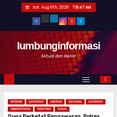
S
Sat. Aug 8th, 2026
7:15:48 AM
k
i
p
t
o
Iumbunginformasi
c
o
Aktual dan Benar
n
t
e
n
t
EKONOMI
GAYAHIDUP
HIBURAN
NASIONAL
OLAHRAGA
PEMERINTAHAN
PERISTIWA
SOSIAL
Guna Perketat Pengawasan, Polres