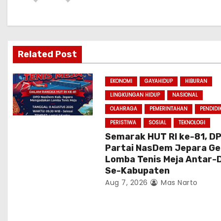
a
v
i
Related Post
g
EKONOMI
GAYAHIDUP
HIBURAN
a
LINGKUNGAN HIDUP
NASIONAL
OLAHRAGA
PEMERINTAHAN
PENDIDI
t
PERISTIWA
SOSIAL
TEKNOLOGI
i
Semarak HUT RI ke-81, D
Partai NasDem Jepara Ge
o
Lomba Tenis Meja Antar-
Se-Kabupaten
n
Aug 7, 2026
Mas Narto