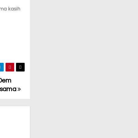
ima kasih
sDem
ersama