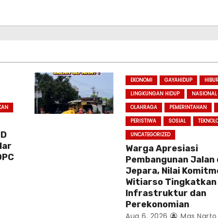
EKONOMI
GAYAHIDUP
HIBU
LINGKUNGAN HIDUP
NASIONAL
KAN
OLAHRAGA
PEMERINTAHAN
PERISTIWA
SOSIAL
TEKNOL
PD
UNCATEGORIZED
lar
Warga Apresiasi
DPC
Pembangunan Jalan 
Jepara, Nilai Komitm
Witiarso Tingkatkan
Infrastruktur dan
Perekonomian
Aug 6, 2026
Mas Narto