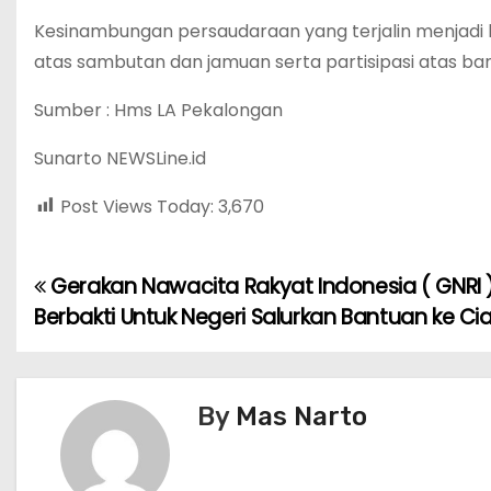
Kesinambungan persaudaraan yang terjalin menjadi k
atas sambutan dan jamuan serta partisipasi atas ba
Sumber : Hms LA Pekalongan
Sunarto NEWSLine.id
Post Views Today:
3,670
Gerakan Nawacita Rakyat Indonesia ( GNRI 
P
Berbakti Untuk Negeri Salurkan Bantuan ke Cia
o
s
By
Mas Narto
t
n