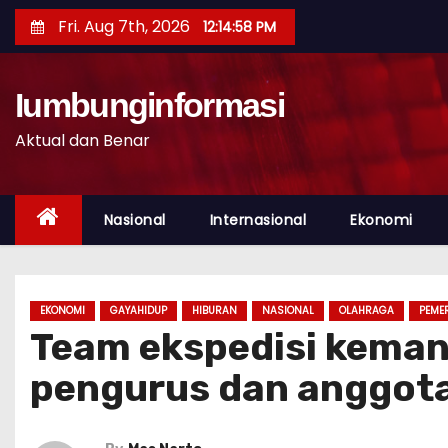
S
Fri. Aug 7th, 2026
12:15:00 PM
k
i
p
Iumbunginformasi
t
Aktual dan Benar
o
c
o
Nasional
Internasional
Ekonomi
n
t
e
EKONOMI
GAYAHIDUP
HIBURAN
NASIONAL
OLAHRAGA
PEME
n
Team ekspedisi kemanu
t
pengurus dan anggota