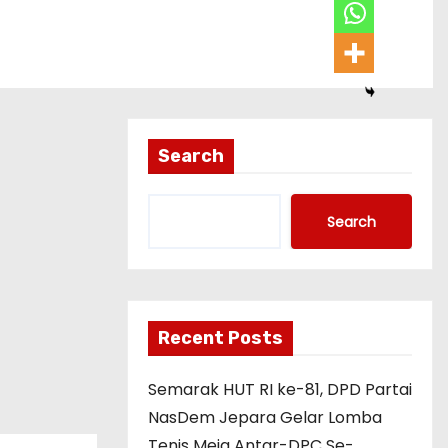
Search
Search
Recent Posts
Semarak HUT RI ke-81, DPD Partai
NasDem Jepara Gelar Lomba
Tenis Meja Antar-DPC Se-