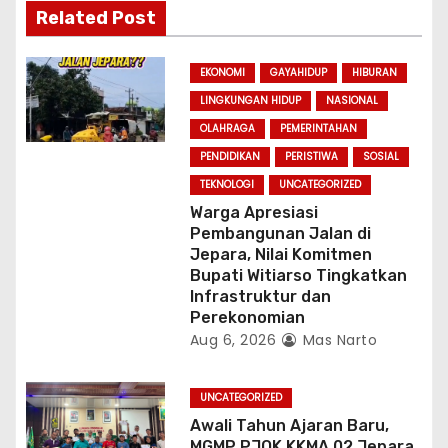
g
Related Post
a
EKONOMI
GAYAHIDUP
HIBURAN
t
LINGKUNGAN HIDUP
NASIONAL
i
OLAHRAGA
PEMERINTAHAN
PENDIDIKAN
PERISTIWA
SOSIAL
o
TEKNOLOGI
UNCATEGORIZED
n
Warga Apresiasi
Pembangunan Jalan di
Jepara, Nilai Komitmen
Bupati Witiarso Tingkatkan
Infrastruktur dan
Perekonomian
Aug 6, 2026
Mas Narto
UNCATEGORIZED
Awali Tahun Ajaran Baru,
MGMP PJOK KKMA 02 Jepara