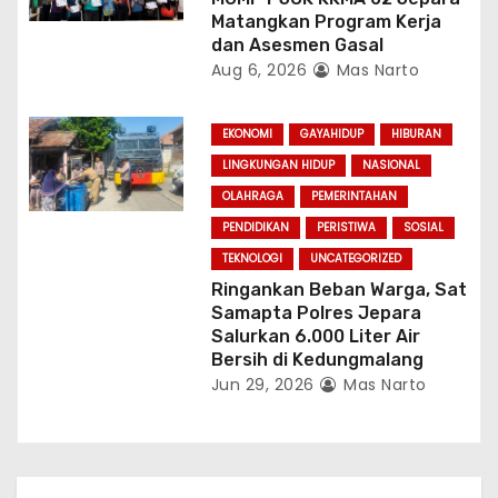
Matangkan Program Kerja
dan Asesmen Gasal
Aug 6, 2026
Mas Narto
EKONOMI
GAYAHIDUP
HIBURAN
LINGKUNGAN HIDUP
NASIONAL
OLAHRAGA
PEMERINTAHAN
PENDIDIKAN
PERISTIWA
SOSIAL
TEKNOLOGI
UNCATEGORIZED
Ringankan Beban Warga, Sat
Samapta Polres Jepara
Salurkan 6.000 Liter Air
Bersih di Kedungmalang
Jun 29, 2026
Mas Narto