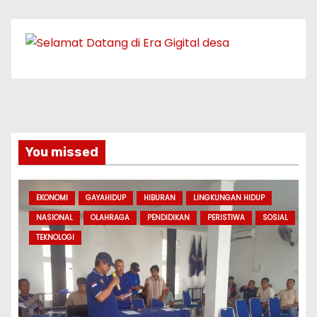
You missed
EKONOMI
GAYAHIDUP
HIBURAN
LINGKUNGAN HIDUP
NASIONAL
OLAHRAGA
PENDIDIKAN
PERISTIWA
SOSIAL
TEKNOLOGI