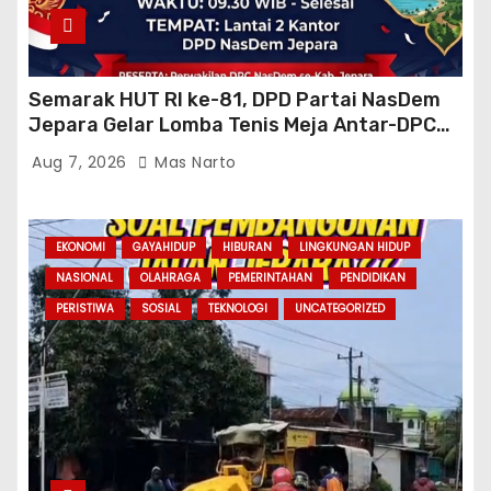
Semarak HUT RI ke-81, DPD Partai NasDem
Jepara Gelar Lomba Tenis Meja Antar-DPC
Se-Kabupaten
Aug 7, 2026
Mas Narto
EKONOMI
GAYAHIDUP
HIBURAN
LINGKUNGAN HIDUP
NASIONAL
OLAHRAGA
PEMERINTAHAN
PENDIDIKAN
PERISTIWA
SOSIAL
TEKNOLOGI
UNCATEGORIZED