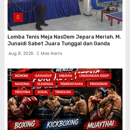
Lomba Tenis Meja NasDem Jepara Meriah, M.
Junaidi Sabet Juara Tunggal dan Ganda
Aug 8, 2026
Mas Narto
EKONOMI
GAYAHIDUP
HIBURAN
LINGKUNGAN HIDUP
NASIONAL
OLAHRAGA
PEMERINTAHAN
PENDIDIKAN
PERISTIWA
SOSIAL
TEKNOLOGI