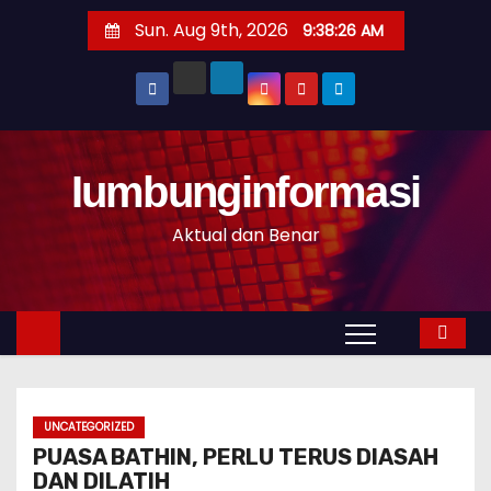
S
Sun. Aug 9th, 2026
9:38:27 AM
k
i
p
t
o
Iumbunginformasi
c
o
Aktual dan Benar
n
t
e
n
t
UNCATEGORIZED
PUASA BATHIN, PERLU TERUS DIASAH
DAN DILATIH