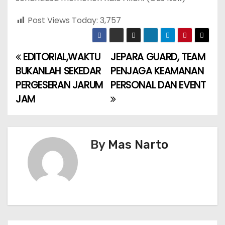
Post Views Today:
3,757
EDITORIAL,WAKTU
JEPARA GUARD, TEAM
P
BUKANLAH SEKEDAR
PENJAGA KEAMANAN
o
PERGESERAN JARUM
PERSONAL DAN EVENT
JAM
s
t
n
By
Mas Narto
a
v
i