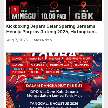
Kickboxing Jepara Gelar Sparing Bersama
Menuju Porprov Jateng 2026, Matangkan
Fisik dan Teknik Atlet
Aug 7, 2026
Mas Narto
EKONOMI
GAYAHIDUP
HIBURAN
LINGKUNGAN HIDUP
NASIONAL
OLAHRAGA
PEMERINTAHAN
PENDIDIKAN
PERISTIWA
SOSIAL
TEKNOLOGI