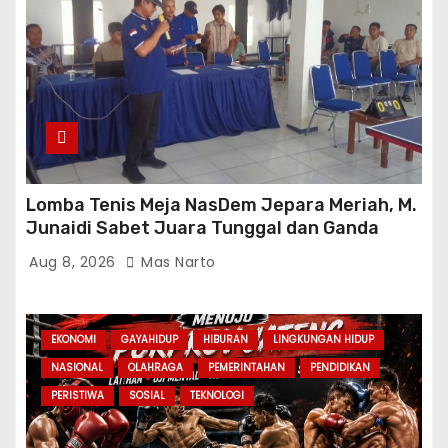
Lomba Tenis Meja NasDem Jepara Meriah, M.
Junaidi Sabet Juara Tunggal dan Ganda
Aug 8, 2026
Mas Narto
EKONOMI
GAYAHIDUP
HIBURAN
LINGKUNGAN HIDUP
NASIONAL
OLAHRAGA
PEMERINTAHAN
PENDIDIKAN
PERISTIWA
SOSIAL
TEKNOLOGI