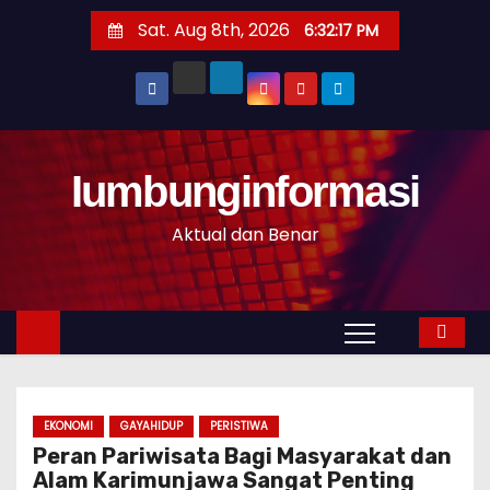
S
Sat. Aug 8th, 2026
6:32:18 PM
k
i
p
t
o
Iumbunginformasi
c
o
Aktual dan Benar
n
t
e
n
t
EKONOMI
GAYAHIDUP
PERISTIWA
Peran Pariwisata Bagi Masyarakat dan
Alam Karimunjawa Sangat Penting