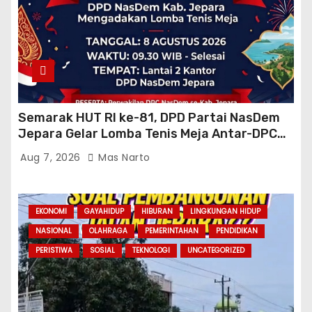
Semarak HUT RI ke-81, DPD Partai NasDem
Jepara Gelar Lomba Tenis Meja Antar-DPC
Se-Kabupaten
Aug 7, 2026
Mas Narto
EKONOMI
GAYAHIDUP
HIBURAN
LINGKUNGAN HIDUP
NASIONAL
OLAHRAGA
PEMERINTAHAN
PENDIDIKAN
PERISTIWA
SOSIAL
TEKNOLOGI
UNCATEGORIZED