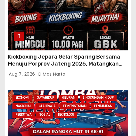
Kickboxing Jepara Gelar Sparing Bersama
Menuju Porprov Jateng 2026, Matangkan
Fisik dan Teknik Atlet
Aug 7, 2026
Mas Narto
EKONOMI
GAYAHIDUP
HIBURAN
LINGKUNGAN HIDUP
NASIONAL
OLAHRAGA
PEMERINTAHAN
PENDIDIKAN
PERISTIWA
SOSIAL
TEKNOLOGI