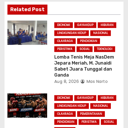
g
Related Post
a
EKONOMI
GAYAHIDUP
HIBURAN
t
LINGKUNGAN HIDUP
NASIONAL
i
OLAHRAGA
PENDIDIKAN
PERISTIWA
SOSIAL
TEKNOLOGI
o
Lomba Tenis Meja NasDem
Jepara Meriah, M. Junaidi
n
Sabet Juara Tunggal dan
Ganda
Aug 8, 2026
Mas Narto
EKONOMI
GAYAHIDUP
HIBURAN
LINGKUNGAN HIDUP
NASIONAL
OLAHRAGA
PEMERINTAHAN
PENDIDIKAN
PERISTIWA
SOSIAL