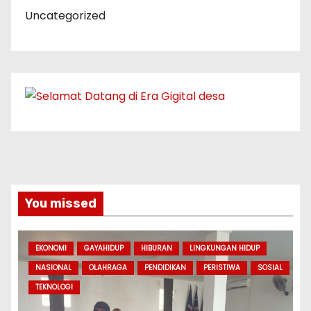
Uncategorized
You missed
EKONOMI
GAYAHIDUP
HIBURAN
LINGKUNGAN HIDUP
NASIONAL
OLAHRAGA
PENDIDIKAN
PERISTIWA
SOSIAL
TEKNOLOGI