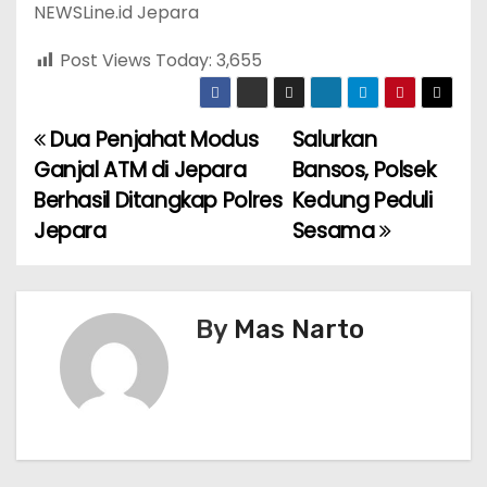
NEWSLine.id Jepara
Post Views Today:
3,655
Dua Penjahat Modus
Salurkan
P
Ganjal ATM di Jepara
Bansos, Polsek
o
Berhasil Ditangkap Polres
Kedung Peduli
Jepara
Sesama
s
t
n
By
Mas Narto
a
v
i