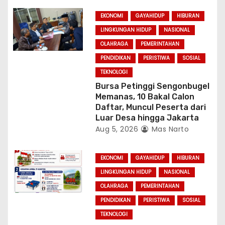
EKONOMI
GAYAHIDUP
HIBURAN
LINGKUNGAN HIDUP
NASIONAL
OLAHRAGA
PEMERINTAHAN
PENDIDIKAN
PERISTIWA
SOSIAL
TEKNOLOGI
Bursa Petinggi Sengonbugel
Memanas, 10 Bakal Calon
Daftar, Muncul Peserta dari
Luar Desa hingga Jakarta
Aug 5, 2026
Mas Narto
EKONOMI
GAYAHIDUP
HIBURAN
LINGKUNGAN HIDUP
NASIONAL
OLAHRAGA
PEMERINTAHAN
PENDIDIKAN
PERISTIWA
SOSIAL
TEKNOLOGI