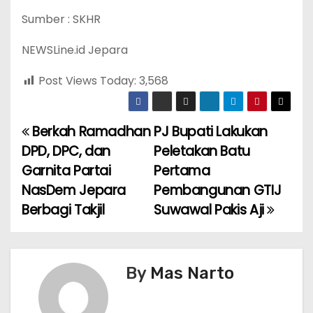
Sumber : SKHR
NEWSLine.id Jepara
Post Views Today:
3,568
Berkah Ramadhan
PJ Bupati Lakukan
P
DPD, DPC, dan
Peletakan Batu
o
Garnita Partai
Pertama
NasDem Jepara
Pembangunan GTIJ
s
Berbagi Takjil
Suwawal Pakis Aji
t
n
By
Mas Narto
a