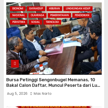
EKONOMI
GAYAHIDUP
HIBURAN
LINGKUNGAN HIDUP
NASIONAL
OLAHRAGA
PEMERINTAHAN
PENDIDIKAN
PERISTIWA
SOSIAL
TEKNOLOGI
Bursa Petinggi Sengonbugel Memanas, 10
Bakal Calon Daftar, Muncul Peserta dari Luar
Desa hingga Jakarta
Aug 5, 2026
Mas Narto