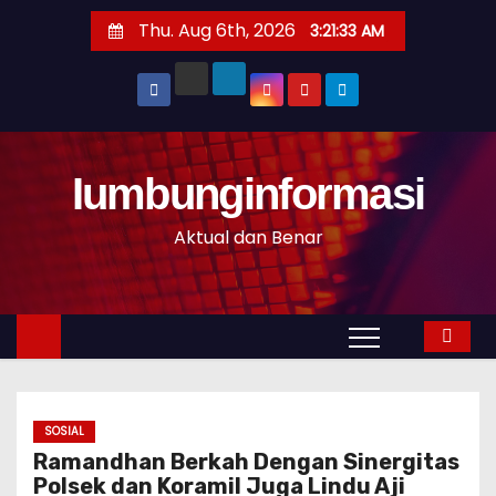
S
Thu. Aug 6th, 2026
3:21:34 AM
k
i
p
t
o
Iumbunginformasi
c
o
Aktual dan Benar
n
t
e
n
t
SOSIAL
Ramandhan Berkah Dengan Sinergitas
Polsek dan Koramil Juga Lindu Aji