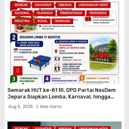
EKONOMI
GAYAHIDUP
HIBURAN
LINGKUNGAN HIDUP
NASIONAL
OLAHRAGA
PEMERINTAHAN
PENDIDIKAN
PERISTIWA
SOSIAL
TEKNOLOGI
Semarak HUT ke-81 RI, DPD Partai NasDem
Jepara Siapkan Lomba, Karnaval, hingga
Ziarah ke TMP
Aug 5, 2026
Mas Narto
EKONOMI
GAYAHIDUP
HIBURAN
LINGKUNGAN HIDUP