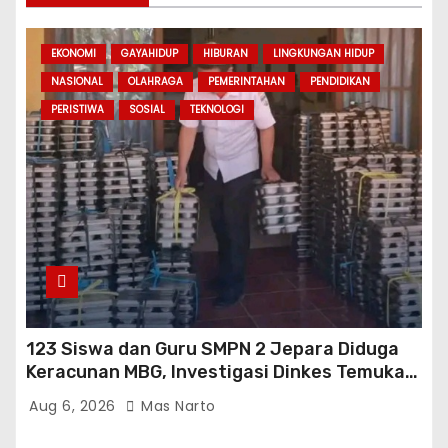
EKONOMI
GAYAHIDUP
HIBURAN
LINGKUNGAN HIDUP
NASIONAL
OLAHRAGA
PEMERINTAHAN
PENDIDIKAN
PERISTIWA
SOSIAL
TEKNOLOGI
123 Siswa dan Guru SMPN 2 Jepara Diduga
Keracunan MBG, Investigasi Dinkes Temukan
Sejumlah Pelanggaran di Dapur SPPG
Aug 6, 2026
Mas Narto