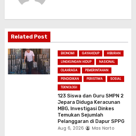
v
i
g
a
Related Post
t
EKONOMI
GAYAHIDUP
HIBURAN
i
LINGKUNGAN HIDUP
NASIONAL
OLAHRAGA
PEMERINTAHAN
o
PENDIDIKAN
PERISTIWA
SOSIAL
n
TEKNOLOGI
123 Siswa dan Guru SMPN 2
Jepara Diduga Keracunan
MBG, Investigasi Dinkes
Temukan Sejumlah
Pelanggaran di Dapur SPPG
Aug 6, 2026
Mas Narto