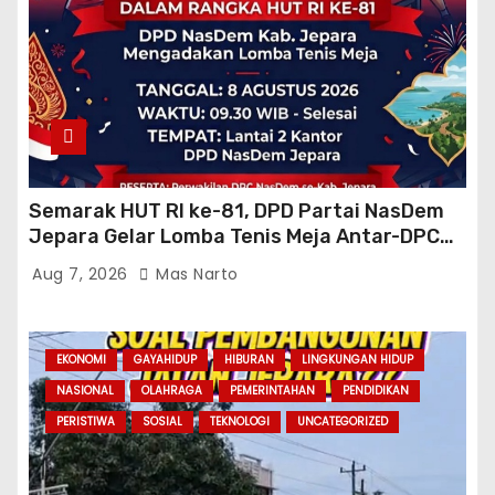
Semarak HUT RI ke-81, DPD Partai NasDem
Jepara Gelar Lomba Tenis Meja Antar-DPC
Se-Kabupaten
Aug 7, 2026
Mas Narto
EKONOMI
GAYAHIDUP
HIBURAN
LINGKUNGAN HIDUP
NASIONAL
OLAHRAGA
PEMERINTAHAN
PENDIDIKAN
PERISTIWA
SOSIAL
TEKNOLOGI
UNCATEGORIZED