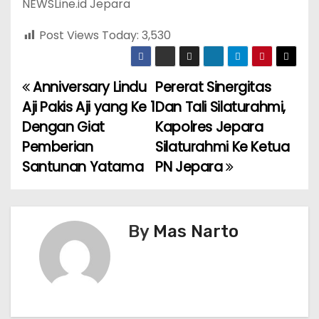
NEWSLine.id Jepara
Post Views Today:
3,530
Anniversary Lindu
Pererat Sinergitas
P
Aji Pakis Aji yang Ke 1
Dan Tali Silaturahmi,
o
Dengan Giat
Kapolres Jepara
Pemberian
Silaturahmi Ke Ketua
s
Santunan Yatama
PN Jepara
t
n
By
Mas Narto
a
v
i