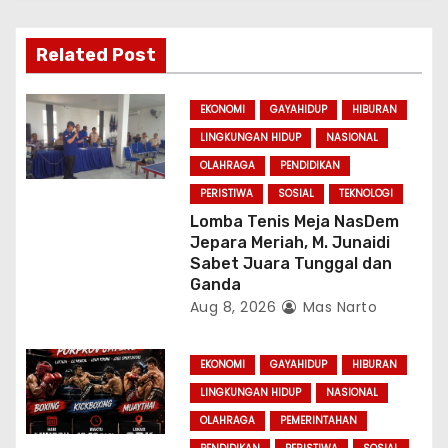
g
a
Related Post
t
EKONOMI
GAYAHIDUP
HIBURAN
i
LINGKUNGAN HIDUP
NASIONAL
OLAHRAGA
PENDIDIKAN
o
PERISTIWA
SOSIAL
TEKNOLOGI
n
Lomba Tenis Meja NasDem
Jepara Meriah, M. Junaidi
Sabet Juara Tunggal dan
Ganda
Aug 8, 2026
Mas Narto
EKONOMI
GAYAHIDUP
HIBURAN
LINGKUNGAN HIDUP
NASIONAL
OLAHRAGA
PEMERINTAHAN