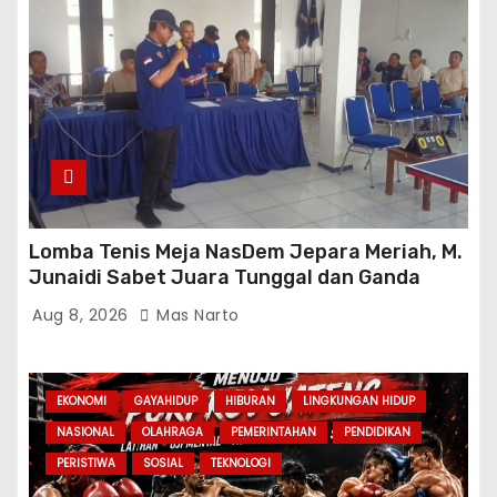
Lomba Tenis Meja NasDem Jepara Meriah, M.
Junaidi Sabet Juara Tunggal dan Ganda
Aug 8, 2026
Mas Narto
EKONOMI
GAYAHIDUP
HIBURAN
LINGKUNGAN HIDUP
NASIONAL
OLAHRAGA
PEMERINTAHAN
PENDIDIKAN
PERISTIWA
SOSIAL
TEKNOLOGI