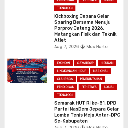
PENDIDIKAN
PERISTIWA
SOSIAL
TEKNOLOGI
Kickboxing Jepara Gelar
Sparing Bersama Menuju
Porprov Jateng 2026,
Matangkan Fisik dan Teknik
Atlet
Aug 7, 2026
Mas Narto
EKONOMI
GAYAHIDUP
HIBURAN
LINGKUNGAN HIDUP
NASIONAL
OLAHRAGA
PEMERINTAHAN
PENDIDIKAN
PERISTIWA
SOSIAL
TEKNOLOGI
Semarak HUT RI ke-81, DPD
Partai NasDem Jepara Gelar
Lomba Tenis Meja Antar-DPC
Se-Kabupaten
Aug 7, 2026
Mas Narto