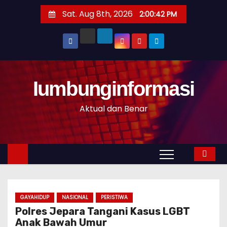
S
Sat. Aug 8th, 2026
2:00:43 PM
k
i
p
t
o
Iumbunginformasi
c
o
Aktual dan Benar
n
t
e
n
t
GAYAHIDUP
NASIONAL
PERISTIWA
Polres Jepara Tangani Kasus LGBT
Anak Bawah Umur