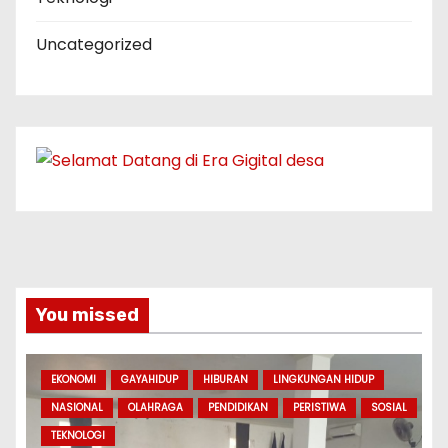
Uncategorized
You missed
EKONOMI
GAYAHIDUP
HIBURAN
LINGKUNGAN HIDUP
NASIONAL
OLAHRAGA
PENDIDIKAN
PERISTIWA
SOSIAL
TEKNOLOGI