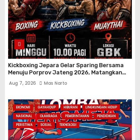
Kickboxing Jepara Gelar Sparing Bersama
Menuju Porprov Jateng 2026, Matangkan
Fisik dan Teknik Atlet
Aug 7, 2026
Mas Narto
EKONOMI
GAYAHIDUP
HIBURAN
LINGKUNGAN HIDUP
NASIONAL
OLAHRAGA
PEMERINTAHAN
PENDIDIKAN
PERISTIWA
SOSIAL
TEKNOLOGI