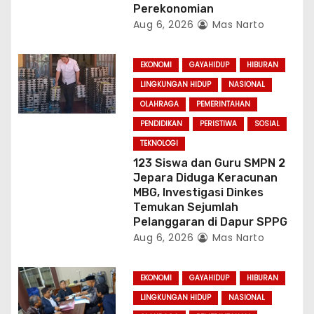
Perekonomian
Aug 6, 2026
Mas Narto
EKONOMI
GAYAHIDUP
HIBURAN
LINGKUNGAN HIDUP
NASIONAL
OLAHRAGA
PEMERINTAHAN
PENDIDIKAN
PERISTIWA
SOSIAL
TEKNOLOGI
123 Siswa dan Guru SMPN 2
Jepara Diduga Keracunan
MBG, Investigasi Dinkes
Temukan Sejumlah
Pelanggaran di Dapur SPPG
Aug 6, 2026
Mas Narto
EKONOMI
GAYAHIDUP
HIBURAN
LINGKUNGAN HIDUP
NASIONAL