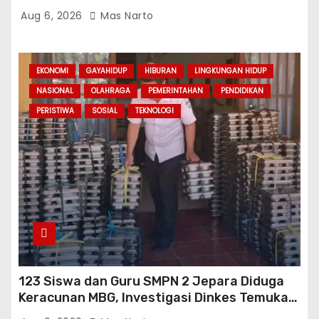
Asesmen Gasal
Aug 6, 2026
Mas Narto
EKONOMI
GAYAHIDUP
HIBURAN
LINGKUNGAN HIDUP
NASIONAL
OLAHRAGA
PEMERINTAHAN
PENDIDIKAN
PERISTIWA
SOSIAL
TEKNOLOGI
123 Siswa dan Guru SMPN 2 Jepara Diduga
Keracunan MBG, Investigasi Dinkes Temukan
Sejumlah Pelanggaran di Dapur SPPG