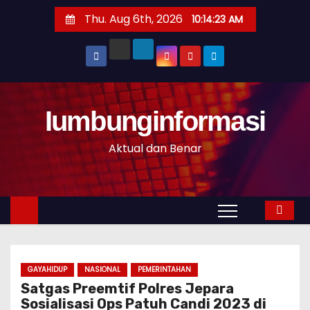
S
Thu. Aug 6th, 2026
10:14:23 AM
k
i
p
t
o
Iumbunginformasi
c
o
Aktual dan Benar
n
t
e
n
t
GAYAHIDUP
NASIONAL
PEMERINTAHAN
Satgas Preemtif Polres Jepara
Sosialisasi Ops Patuh Candi 2023 di