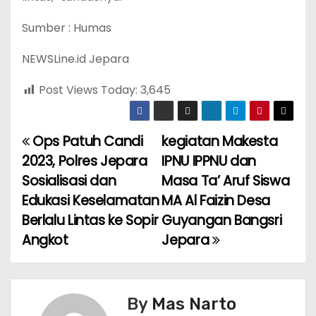
Sumber : Humas
NEWSLine.id Jepara
Post Views Today:
3,645
Ops Patuh Candi
kegiatan Makesta
P
2023, Polres Jepara
IPNU IPPNU dan
o
Sosialisasi dan
Masa Ta’ Aruf Siswa
Edukasi Keselamatan
MA Al Faizin Desa
s
Berlalu Lintas ke Sopir
Guyangan Bangsri
t
Angkot
Jepara
n
a
By
Mas Narto