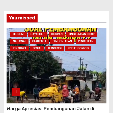
You missed
EKONOMI
GAYAHIDUP
HIBURAN
LINGKUNGAN HIDUP
NASIONAL
OLAHRAGA
PEMERINTAHAN
PENDIDIKAN
PERISTIWA
SOSIAL
TEKNOLOGI
UNCATEGORIZED
Warga Apresiasi Pembangunan Jalan di