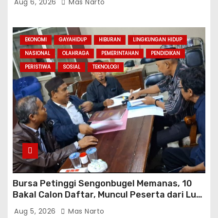
Aug 6, 2026
Mas Narto
EKONOMI
GAYAHIDUP
HIBURAN
LINGKUNGAN HIDUP
NASIONAL
OLAHRAGA
PEMERINTAHAN
PENDIDIKAN
PERISTIWA
SOSIAL
TEKNOLOGI
Bursa Petinggi Sengonbugel Memanas, 10
Bakal Calon Daftar, Muncul Peserta dari Luar
Desa hingga Jakarta
Aug 5, 2026
Mas Narto