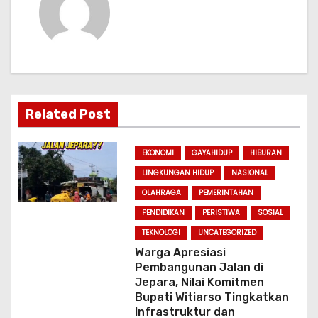
v
i
g
a
Related Post
t
i
EKONOMI
GAYAHIDUP
HIBURAN
LINGKUNGAN HIDUP
NASIONAL
o
OLAHRAGA
PEMERINTAHAN
n
PENDIDIKAN
PERISTIWA
SOSIAL
TEKNOLOGI
UNCATEGORIZED
Warga Apresiasi
Pembangunan Jalan di
Jepara, Nilai Komitmen
Bupati Witiarso Tingkatkan
Infrastruktur dan