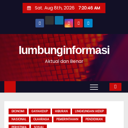
S
Sat. Aug 8th, 2026
7:20:47 AM
k
i
p
t
o
Iumbunginformasi
c
o
Aktual dan Benar
n
t
e
n
t
EKONOMI
GAYAHIDUP
HIBURAN
LINGKUNGAN HIDUP
NASIONAL
OLAHRAGA
PEMERINTAHAN
PENDIDIKAN
PERISTIWA
SOSIAL