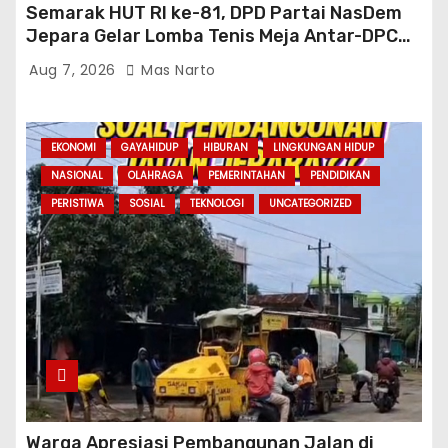
Semarak HUT RI ke-81, DPD Partai NasDem
Jepara Gelar Lomba Tenis Meja Antar-DPC
Se-Kabupaten
Aug 7, 2026
Mas Narto
EKONOMI
GAYAHIDUP
HIBURAN
LINGKUNGAN HIDUP
NASIONAL
OLAHRAGA
PEMERINTAHAN
PENDIDIKAN
PERISTIWA
SOSIAL
TEKNOLOGI
UNCATEGORIZED
Warga Apresiasi Pembangunan Jalan di