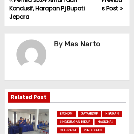
Pemilu 2024 Aman dan
Previou
P
Kondusif, Harapan Pj Bupati
s Post
o
Jepara
s
t
By
Mas Narto
n
a
v
i
Related Post
g
a
EKONOMI
GAYAHIDUP
HIBURAN
LINGKUNGAN HIDUP
NASIONAL
t
OLAHRAGA
PENDIDIKAN