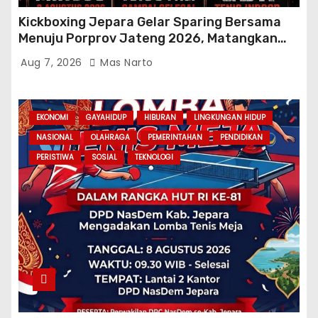
Kickboxing Jepara Gelar Sparing Bersama
Menuju Porprov Jateng 2026, Matangkan
Fisik dan Teknik Atlet
Aug 7, 2026
Mas Narto
EKONOMI
GAYAHIDUP
HIBURAN
LINGKUNGAN HIDUP
NASIONAL
OLAHRAGA
PEMERINTAHAN
PENDIDIKAN
PERISTIWA
SOSIAL
TEKNOLOGI