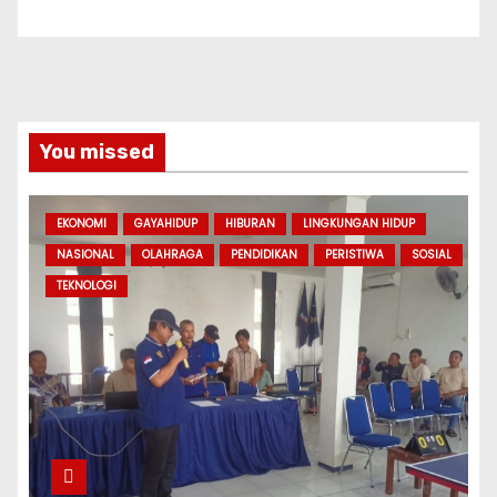
You missed
EKONOMI
GAYAHIDUP
HIBURAN
LINGKUNGAN HIDUP
NASIONAL
OLAHRAGA
PENDIDIKAN
PERISTIWA
SOSIAL
TEKNOLOGI