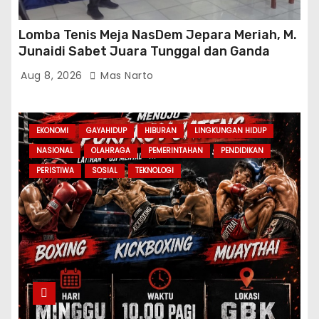
Lomba Tenis Meja NasDem Jepara Meriah, M.
Junaidi Sabet Juara Tunggal dan Ganda
Aug 8, 2026
Mas Narto
EKONOMI
GAYAHIDUP
HIBURAN
LINGKUNGAN HIDUP
NASIONAL
OLAHRAGA
PEMERINTAHAN
PENDIDIKAN
PERISTIWA
SOSIAL
TEKNOLOGI