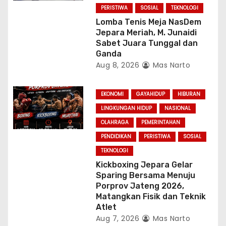
i
PERISTIWA
SOSIAL
TEKNOLOGI
Lomba Tenis Meja NasDem
o
Jepara Meriah, M. Junaidi
Sabet Juara Tunggal dan
n
Ganda
Aug 8, 2026
Mas Narto
EKONOMI
GAYAHIDUP
HIBURAN
LINGKUNGAN HIDUP
NASIONAL
OLAHRAGA
PEMERINTAHAN
PENDIDIKAN
PERISTIWA
SOSIAL
TEKNOLOGI
Kickboxing Jepara Gelar
Sparing Bersama Menuju
Porprov Jateng 2026,
Matangkan Fisik dan Teknik
Atlet
Aug 7, 2026
Mas Narto