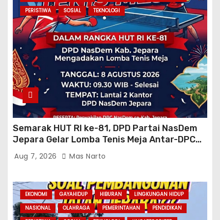
PERISTIWA
SOSIAL
TEKNOLOGI
Semarak HUT RI ke-81, DPD Partai NasDem
Jepara Gelar Lomba Tenis Meja Antar-DPC
Se-Kabupaten
Aug 7, 2026
Mas Narto
EKONOMI
GAYAHIDUP
HIBURAN
LINGKUNGAN HIDUP
NASIONAL
OLAHRAGA
PEMERINTAHAN
PENDIDIKAN