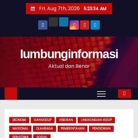
S
Fri. Aug 7th, 2026
5:23:35 AM
k
i
p
t
o
Iumbunginformasi
c
o
Aktual dan Benar
n
t
e
n
t
EKONOMI
GAYAHIDUP
HIBURAN
LINGKUNGAN HIDUP
NASIONAL
OLAHRAGA
PEMERINTAHAN
PENDIDIKAN
PERISTIWA
SOSIAL