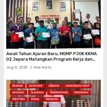
Awali Tahun Ajaran Baru, MGMP PJOK KKMA
02 Jepara Matangkan Program Kerja dan
Asesmen Gasal
Aug 6, 2026
Mas Narto
EKONOMI
GAYAHIDUP
HIBURAN
LINGKUNGAN HIDUP
NASIONAL
OLAHRAGA
PEMERINTAHAN
PENDIDIKAN
PERISTIWA
SOSIAL
TEKNOLOGI