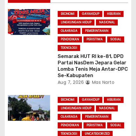
t
EKONOMI
GAYAHIDUP
HIBURAN
i
LINGKUNGAN HIDUP
NASIONAL
OLAHRAGA
PEMERINTAHAN
o
PENDIDIKAN
PERISTIWA
SOSIAL
n
TEKNOLOGI
Semarak HUT RI ke-81, DPD
Partai NasDem Jepara Gelar
Lomba Tenis Meja Antar-DPC
Se-Kabupaten
Aug 7, 2026
Mas Narto
EKONOMI
GAYAHIDUP
HIBURAN
LINGKUNGAN HIDUP
NASIONAL
OLAHRAGA
PEMERINTAHAN
PENDIDIKAN
PERISTIWA
SOSIAL
TEKNOLOGI
UNCATEGORIZED