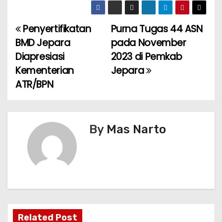
Penyertifikatan
Purna Tugas 44 ASN
P
BMD Jepara
pada November
o
Diapresiasi
2023 di Pemkab
Kementerian
Jepara
s
ATR/BPN
t
n
By
Mas Narto
a
v
i
g
a
Related Post