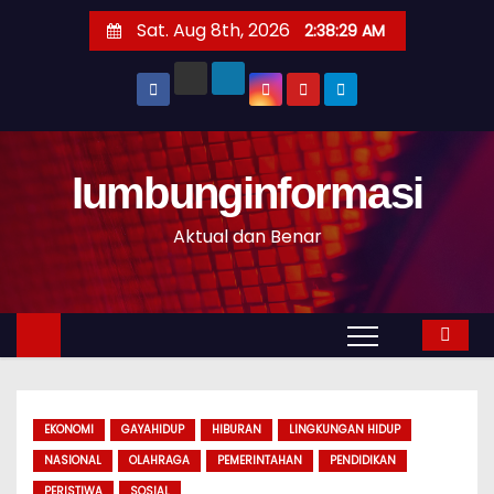
S
Sat. Aug 8th, 2026
2:38:30 AM
k
i
p
t
o
Iumbunginformasi
c
o
Aktual dan Benar
n
t
e
n
t
EKONOMI
GAYAHIDUP
HIBURAN
LINGKUNGAN HIDUP
NASIONAL
OLAHRAGA
PEMERINTAHAN
PENDIDIKAN
PERISTIWA
SOSIAL