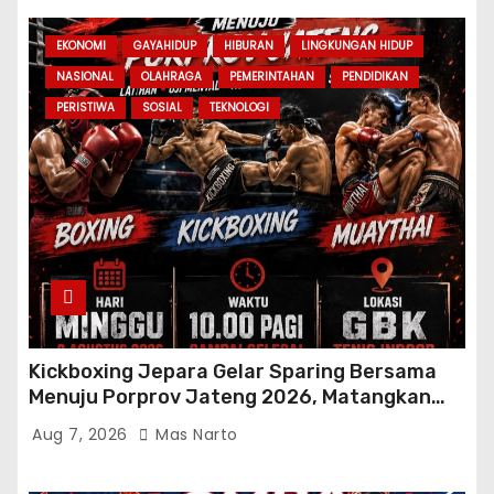
EKONOMI
GAYAHIDUP
HIBURAN
LINGKUNGAN HIDUP
NASIONAL
OLAHRAGA
PEMERINTAHAN
PENDIDIKAN
PERISTIWA
SOSIAL
TEKNOLOGI
Kickboxing Jepara Gelar Sparing Bersama
Menuju Porprov Jateng 2026, Matangkan
Fisik dan Teknik Atlet
Aug 7, 2026
Mas Narto