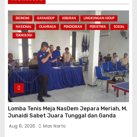
EKONOMI
GAYAHIDUP
HIBURAN
LINGKUNGAN HIDUP
NASIONAL
OLAHRAGA
PENDIDIKAN
PERISTIWA
SOSIAL
TEKNOLOGI
Lomba Tenis Meja NasDem Jepara Meriah, M.
Junaidi Sabet Juara Tunggal dan Ganda
Aug 8, 2026
Mas Narto