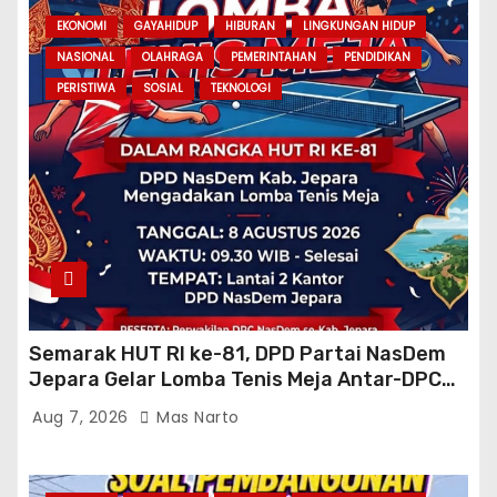
EKONOMI
GAYAHIDUP
HIBURAN
LINGKUNGAN HIDUP
NASIONAL
OLAHRAGA
PEMERINTAHAN
PENDIDIKAN
PERISTIWA
SOSIAL
TEKNOLOGI
Semarak HUT RI ke-81, DPD Partai NasDem
Jepara Gelar Lomba Tenis Meja Antar-DPC
Se-Kabupaten
Aug 7, 2026
Mas Narto