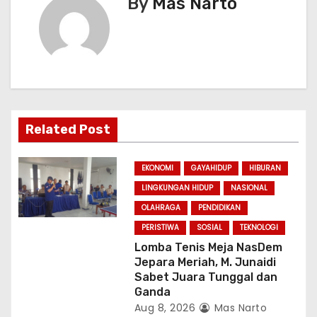
By
Mas Narto
a
v
i
g
a
Related Post
t
EKONOMI
GAYAHIDUP
HIBURAN
i
LINGKUNGAN HIDUP
NASIONAL
OLAHRAGA
PENDIDIKAN
o
PERISTIWA
SOSIAL
TEKNOLOGI
n
Lomba Tenis Meja NasDem
Jepara Meriah, M. Junaidi
Sabet Juara Tunggal dan
Ganda
Aug 8, 2026
Mas Narto