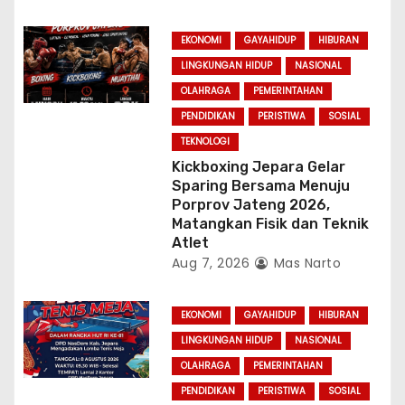
EKONOMI
GAYAHIDUP
HIBURAN
LINGKUNGAN HIDUP
NASIONAL
OLAHRAGA
PEMERINTAHAN
PENDIDIKAN
PERISTIWA
SOSIAL
TEKNOLOGI
Kickboxing Jepara Gelar
Sparing Bersama Menuju
Porprov Jateng 2026,
Matangkan Fisik dan Teknik
Atlet
Aug 7, 2026
Mas Narto
EKONOMI
GAYAHIDUP
HIBURAN
LINGKUNGAN HIDUP
NASIONAL
OLAHRAGA
PEMERINTAHAN
PENDIDIKAN
PERISTIWA
SOSIAL