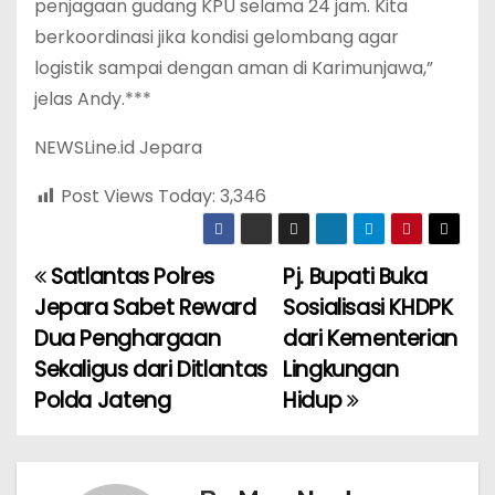
penjagaan gudang KPU selama 24 jam. Kita
berkoordinasi jika kondisi gelombang agar
logistik sampai dengan aman di Karimunjawa,”
jelas Andy.***
NEWSLine.id Jepara
Post Views Today:
3,346
Satlantas Polres
Pj. Bupati Buka
P
Jepara Sabet Reward
Sosialisasi KHDPK
o
Dua Penghargaan
dari Kementerian
Sekaligus dari Ditlantas
Lingkungan
s
Polda Jateng
Hidup
t
n