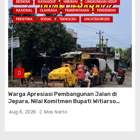
EKONOMI
GAYAHIDUP
HIBURAN
LINGKUNGAN HIDUP
NASIONAL
OLAHRAGA
PEMERINTAHAN
PENDIDIKAN
PERISTIWA
SOSIAL
TEKNOLOGI
UNCATEGORIZED
Warga Apresiasi Pembangunan Jalan di
Jepara, Nilai Komitmen Bupati Witiarso
Tingkatkan Infrastruktur dan Perekonomian
Aug 6, 2026
Mas Narto