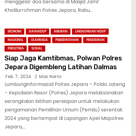
menggelar doa bersama di Masjid Jami’
Kholilurrohman Polres Jepara, Rabu…
EKONOMI
GAYAHIDUP
HIBURAN
LINGKUNGAN HIDUP
NASIONAL
OLAHRAGA
PEMERINTAHAN
PENDIDIKAN
PERISTIWA
SOSIAL
Siap Jaga Kamtibmas, Polwan Polres
Jepara Digembleng Latihan Dalmas
Feb 7, 2024
Mas Narto
Lumbunginformasi.id Polres Jepara – Polda Jateng
– Kepolisian Resor (Polres) Jepara melaksanakan
serangkaian latihan persiapan untuk melakukan
pengamanan Pemilihan Umum (Pemilu) serentak
2024 yang bertempat di Lapangan Apel Mapolres
Jepara,…