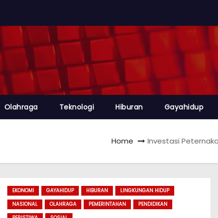
Olahraga
Teknologi
Hiburan
Gayahidup
Home
Investasi Peternak
EKONOMI
GAYAHIDUP
HIBURAN
LINGKUNGAN HIDUP
NASIONAL
OLAHRAGA
PEMERINTAHAN
PENDIDIKAN
PERISTIWA
SOSIAL