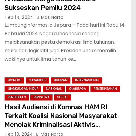
Sukseskan Pemilu 2024
Feb 14, 2024
Mas Narto
Lumbunginformasi.d Jepara – Pada hari ini Rabu 14
Pebruari 2024 Negara Indonesia sedang
melaksanakan pesta demokrasi lima tahunan,
mulai dari legislatif juga Presiden untuk memilih
wakilnya untuk lima tahun ke…
EKONOMI
GAYAHIDUP
HIBURAN
INTERNASIONAL
LINGKUNGAN HIDUP
NASIONAL
OLAHRAGA
PEMERINTAHAN
PENDIDIKAN
PERISTIWA
SOSIAL
Hasil Audiensi di Komnas HAM RI
Terkait Koalisi Nasional Masyarakat
Menolak Kriminalisasi Aktivis
Lingkungan, dan Perlindungan
Feb 10, 2024
Mas Narto