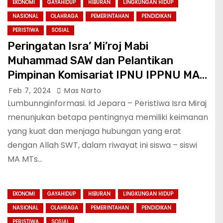
EKONOMI
GAYAHIDUP
HIBURAN
LINGKUNGAN HIDUP
NASIONAL
OLAHRAGA
PEMERINTAHAN
PENDIDIKAN
PERISTIWA
SOSIAL
Peringatan Isra’ Mi’roj Mabi
Muhammad SAW dan Pelantikan
Pimpinan Komisariat IPNU IPPNU MA
MTs Al Faizin Desa Guyangan
Feb 7, 2024
Mas Narto
Lumbunnginformasi. Id Jepara – Peristiwa Isra Miraj
menunjukan betapa pentingnya memiliki keimanan
yang kuat dan menjaga hubungan yang erat
dengan Allah SWT, dalam riwayat ini siswa – siswi
MA MTs…
EKONOMI
GAYAHIDUP
HIBURAN
LINGKUNGAN HIDUP
NASIONAL
OLAHRAGA
PEMERINTAHAN
PENDIDIKAN
PERISTIWA
SOSIAL