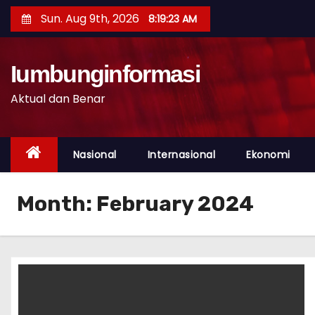
S
Sun. Aug 9th, 2026
8:19:24 AM
k
i
p
Iumbunginformasi
t
Aktual dan Benar
o
c
o
Nasional
Internasional
Ekonomi
n
t
Month:
February 2024
e
n
t