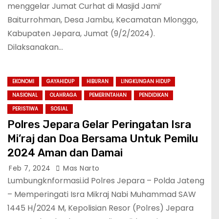
menggelar Jumat Curhat di Masjid Jami’
Baiturrohman, Desa Jambu, Kecamatan Mlonggo,
Kabupaten Jepara, Jumat (9/2/2024).
Dilaksanakan…
EKONOMI
GAYAHIDUP
HIBURAN
LINGKUNGAN HIDUP
NASIONAL
OLAHRAGA
PEMERINTAHAN
PENDIDIKAN
PERISTIWA
SOSIAL
Polres Jepara Gelar Peringatan Isra
Mi’raj dan Doa Bersama Untuk Pemilu
2024 Aman dan Damai
Feb 7, 2024
Mas Narto
Lumbungknformasi.id Polres Jepara – Polda Jateng
– Memperingati Isra Mikraj Nabi Muhammad SAW
1445 H/2024 M, Kepolisian Resor (Polres) Jepara