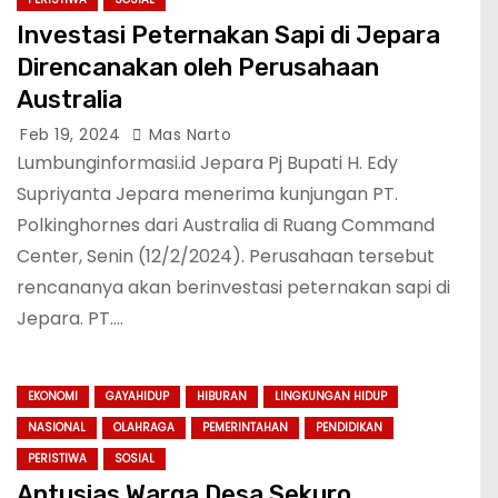
Investasi Peternakan Sapi di Jepara
Direncanakan oleh Perusahaan
Australia
Feb 19, 2024
Mas Narto
Lumbunginformasi.id Jepara Pj Bupati H. Edy
Supriyanta Jepara menerima kunjungan PT.
Polkinghornes dari Australia di Ruang Command
Center, Senin (12/2/2024). Perusahaan tersebut
rencananya akan berinvestasi peternakan sapi di
Jepara. PT.…
EKONOMI
GAYAHIDUP
HIBURAN
LINGKUNGAN HIDUP
NASIONAL
OLAHRAGA
PEMERINTAHAN
PENDIDIKAN
PERISTIWA
SOSIAL
Antusias Warga Desa Sekuro