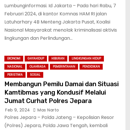
Kawasan Karimunjawa
Lumbunginformasi. Id Jakarta – Pada hari Rabu, 7
Februari 2024, di kantor Komnas HAM RI jalan
Latuharhary 4B Menteng Jakarta Pusat, Koalisi
Nasional Masyarakat menolak kriminalisasi aktivis
lingkungan dan Perlindungan…
EKONOMI
GAYAHIDUP
HIBURAN
LINGKUNGAN HIDUP
NASIONAL
OLAHRAGA
PEMERINTAHAN
PENDIDIKAN
PERISTIWA
SOSIAL
Membangun Pemilu Damai dan Situasi
Kamtibmas yang Kondusif Melalui
Jumat Curhat Polres Jepara
Feb 9, 2024
Mas Narto
Polres Jepara – Polda Jateng – Kepolisian Resor
(Polres) Jepara, Polda Jawa Tengah, kembali