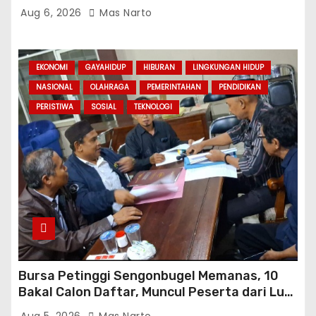
Sejumlah Pelanggaran di Dapur SPPG
Aug 6, 2026
Mas Narto
EKONOMI
GAYAHIDUP
HIBURAN
LINGKUNGAN HIDUP
NASIONAL
OLAHRAGA
PEMERINTAHAN
PENDIDIKAN
PERISTIWA
SOSIAL
TEKNOLOGI
Bursa Petinggi Sengonbugel Memanas, 10
Bakal Calon Daftar, Muncul Peserta dari Luar
Desa hingga Jakarta
Aug 5, 2026
Mas Narto