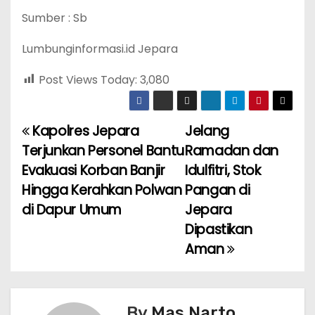
Sumber : Sb
Lumbunginformasi.id Jepara
Post Views Today:
3,080
Kapolres Jepara
Jelang
P
Terjunkan Personel Bantu
Ramadan dan
o
Evakuasi Korban Banjir
Idulfitri, Stok
Hingga Kerahkan Polwan
Pangan di
s
di Dapur Umum
Jepara
t
Dipastikan
Aman
n
a
v
By
Mas Narto