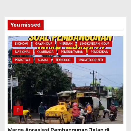
You missed
EKONOMI
GAYAHIDUP
HIBURAN
LINGKUNGAN HIDUP
NASIONAL
OLAHRAGA
PEMERINTAHAN
PENDIDIKAN
PERISTIWA
SOSIAL
TEKNOLOGI
UNCATEGORIZED
Warga Apresiasi Pembangunan Jalan di