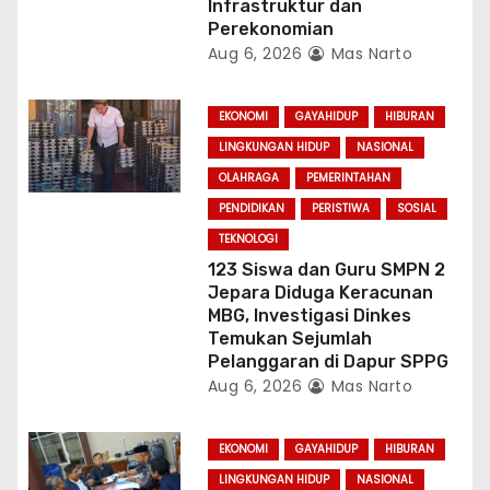
Infrastruktur dan
Perekonomian
Aug 6, 2026
Mas Narto
EKONOMI
GAYAHIDUP
HIBURAN
LINGKUNGAN HIDUP
NASIONAL
OLAHRAGA
PEMERINTAHAN
PENDIDIKAN
PERISTIWA
SOSIAL
TEKNOLOGI
123 Siswa dan Guru SMPN 2
Jepara Diduga Keracunan
MBG, Investigasi Dinkes
Temukan Sejumlah
Pelanggaran di Dapur SPPG
Aug 6, 2026
Mas Narto
EKONOMI
GAYAHIDUP
HIBURAN
LINGKUNGAN HIDUP
NASIONAL