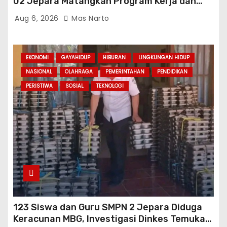
02 Jepara Matangkan Program Kerja dan
Asesmen Gasal
Aug 6, 2026
Mas Narto
EKONOMI
GAYAHIDUP
HIBURAN
LINGKUNGAN HIDUP
NASIONAL
OLAHRAGA
PEMERINTAHAN
PENDIDIKAN
PERISTIWA
SOSIAL
TEKNOLOGI
123 Siswa dan Guru SMPN 2 Jepara Diduga
Keracunan MBG, Investigasi Dinkes Temukan