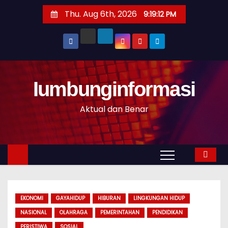
S
Thu. Aug 6th, 2026
9:19:13 PM
k
i
p
t
o
Iumbunginformasi
c
o
Aktual dan Benar
n
t
e
n
t
EKONOMI
GAYAHIDUP
HIBURAN
LINGKUNGAN HIDUP
NASIONAL
OLAHRAGA
PEMERINTAHAN
PENDIDIKAN
PERISTIWA
SOSIAL