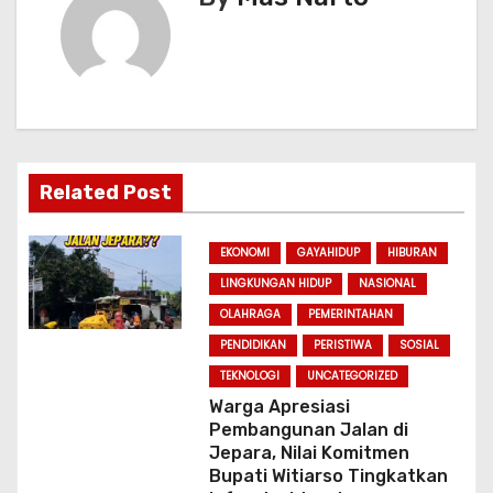
i
g
a
t
Related Post
i
EKONOMI
GAYAHIDUP
HIBURAN
o
LINGKUNGAN HIDUP
NASIONAL
n
OLAHRAGA
PEMERINTAHAN
PENDIDIKAN
PERISTIWA
SOSIAL
TEKNOLOGI
UNCATEGORIZED
Warga Apresiasi
Pembangunan Jalan di
Jepara, Nilai Komitmen
Bupati Witiarso Tingkatkan