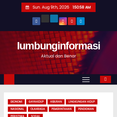
S
Sun. Aug 9th, 2026
1:50:58 AM
k
i
p
t
o
Iumbunginformasi
c
o
Aktual dan Benar
n
t
e
n
t
EKONOMI
GAYAHIDUP
HIBURAN
LINGKUNGAN HIDUP
NASIONAL
OLAHRAGA
PEMERINTAHAN
PENDIDIKAN
PERISTIWA
SOSIAL