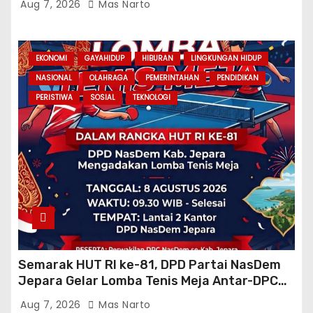
Aug 7, 2026
Mas Narto
EKONOMI
GAYAHIDUP
HIBURAN
LINGKUNGAN HIDUP
NASIONAL
OLAHRAGA
PEMERINTAHAN
PENDIDIKAN
PERISTIWA
SOSIAL
TEKNOLOGI
Semarak HUT RI ke-81, DPD Partai NasDem
Jepara Gelar Lomba Tenis Meja Antar-DPC
Se-Kabupaten
Aug 7, 2026
Mas Narto