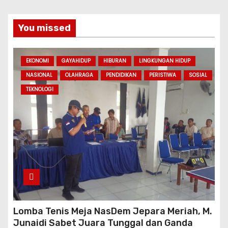
You missed
EKONOMI
GAYAHIDUP
HIBURAN
LINGKUNGAN HIDUP
NASIONAL
OLAHRAGA
PENDIDIKAN
PERISTIWA
SOSIAL
TEKNOLOGI
Lomba Tenis Meja NasDem Jepara Meriah, M.
Junaidi Sabet Juara Tunggal dan Ganda