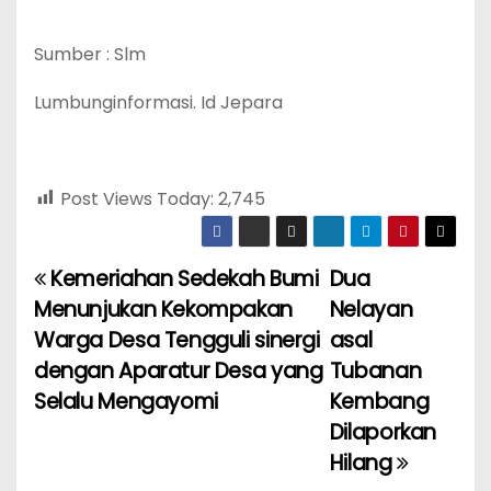
Sumber : Slm
Lumbunginformasi. Id Jepara
Post Views Today:
2,745
Kemeriahan Sedekah Bumi
Dua
P
Menunjukan Kekompakan
Nelayan
o
Warga Desa Tengguli sinergi
asal
dengan Aparatur Desa yang
Tubanan
s
Selalu Mengayomi
Kembang
t
Dilaporkan
Hilang
n