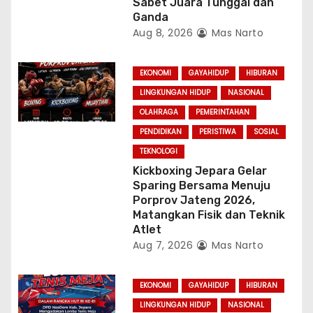
Sabet Juara Tunggal dan
Ganda
Aug 8, 2026
Mas Narto
EKONOMI
GAYAHIDUP
HIBURAN
LINGKUNGAN HIDUP
NASIONAL
OLAHRAGA
PEMERINTAHAN
PENDIDIKAN
PERISTIWA
SOSIAL
TEKNOLOGI
Kickboxing Jepara Gelar
Sparing Bersama Menuju
Porprov Jateng 2026,
Matangkan Fisik dan Teknik
Atlet
Aug 7, 2026
Mas Narto
EKONOMI
GAYAHIDUP
HIBURAN
LINGKUNGAN HIDUP
NASIONAL