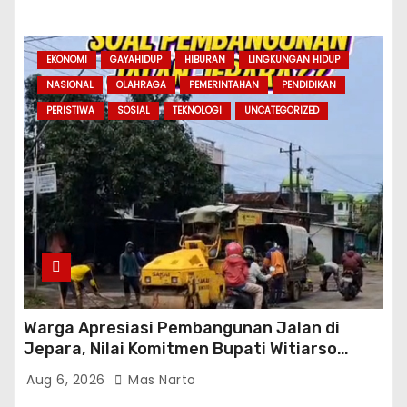
EKONOMI
GAYAHIDUP
HIBURAN
LINGKUNGAN HIDUP
NASIONAL
OLAHRAGA
PEMERINTAHAN
PENDIDIKAN
PERISTIWA
SOSIAL
TEKNOLOGI
UNCATEGORIZED
Warga Apresiasi Pembangunan Jalan di
Jepara, Nilai Komitmen Bupati Witiarso
Tingkatkan Infrastruktur dan Perekonomian
Aug 6, 2026
Mas Narto