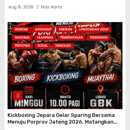
Aug 8, 2026
Mas Narto
EKONOMI
GAYAHIDUP
HIBURAN
LINGKUNGAN HIDUP
NASIONAL
OLAHRAGA
PEMERINTAHAN
PENDIDIKAN
PERISTIWA
SOSIAL
TEKNOLOGI
Kickboxing Jepara Gelar Sparing Bersama
Menuju Porprov Jateng 2026, Matangkan
Fisik dan Teknik Atlet