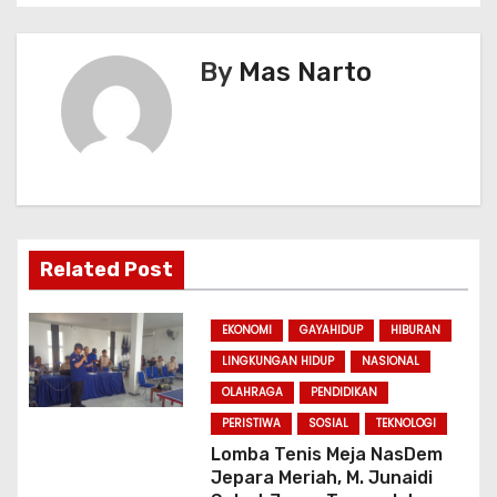
a
v
By
Mas Narto
i
g
a
t
Related Post
i
EKONOMI
GAYAHIDUP
HIBURAN
o
LINGKUNGAN HIDUP
NASIONAL
n
OLAHRAGA
PENDIDIKAN
PERISTIWA
SOSIAL
TEKNOLOGI
Lomba Tenis Meja NasDem
Jepara Meriah, M. Junaidi