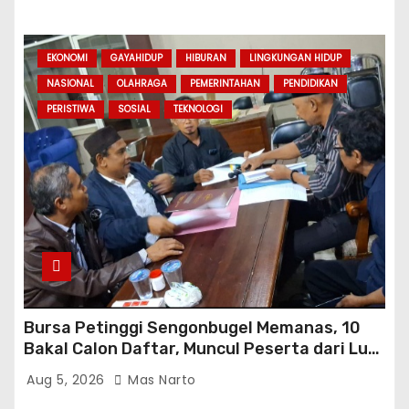
EKONOMI
GAYAHIDUP
HIBURAN
LINGKUNGAN HIDUP
NASIONAL
OLAHRAGA
PEMERINTAHAN
PENDIDIKAN
PERISTIWA
SOSIAL
TEKNOLOGI
Bursa Petinggi Sengonbugel Memanas, 10
Bakal Calon Daftar, Muncul Peserta dari Luar
Desa hingga Jakarta
Aug 5, 2026
Mas Narto