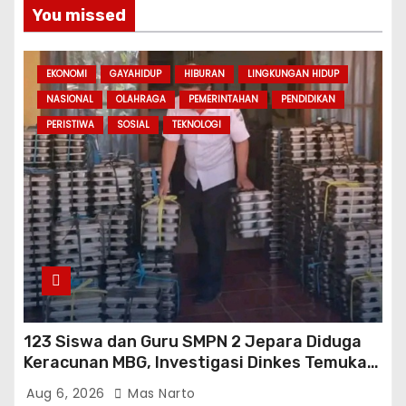
You missed
EKONOMI
GAYAHIDUP
HIBURAN
LINGKUNGAN HIDUP
NASIONAL
OLAHRAGA
PEMERINTAHAN
PENDIDIKAN
PERISTIWA
SOSIAL
TEKNOLOGI
123 Siswa dan Guru SMPN 2 Jepara Diduga
Keracunan MBG, Investigasi Dinkes Temukan
Sejumlah Pelanggaran di Dapur SPPG
Aug 6, 2026
Mas Narto