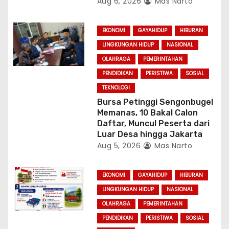
Aug 6, 2026
Mas Narto
EKONOMI
GAYAHIDUP
HIBURAN
LINGKUNGAN HIDUP
NASIONAL
OLAHRAGA
PEMERINTAHAN
PENDIDIKAN
PERISTIWA
SOSIAL
TEKNOLOGI
Bursa Petinggi Sengonbugel
Memanas, 10 Bakal Calon
Daftar, Muncul Peserta dari
Luar Desa hingga Jakarta
Aug 5, 2026
Mas Narto
EKONOMI
GAYAHIDUP
HIBURAN
LINGKUNGAN HIDUP
NASIONAL
OLAHRAGA
PEMERINTAHAN
PENDIDIKAN
PERISTIWA
SOSIAL