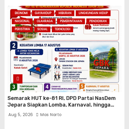
EKONOMI
GAYAHIDUP
HIBURAN
LINGKUNGAN HIDUP
NASIONAL
OLAHRAGA
PEMERINTAHAN
PENDIDIKAN
PERISTIWA
SOSIAL
TEKNOLOGI
Semarak HUT ke-81 RI, DPD Partai NasDem
Jepara Siapkan Lomba, Karnaval, hingga
Ziarah ke TMP
Aug 5, 2026
Mas Narto