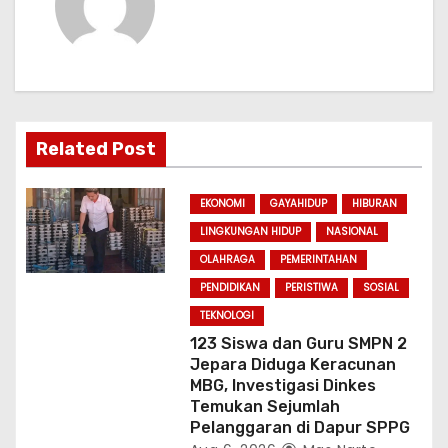
i
g
a
Related Post
t
i
EKONOMI
GAYAHIDUP
HIBURAN
LINGKUNGAN HIDUP
NASIONAL
o
OLAHRAGA
PEMERINTAHAN
n
PENDIDIKAN
PERISTIWA
SOSIAL
TEKNOLOGI
123 Siswa dan Guru SMPN 2
Jepara Diduga Keracunan
MBG, Investigasi Dinkes
Temukan Sejumlah
Pelanggaran di Dapur SPPG