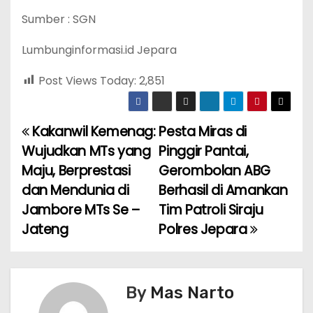
Sumber : SGN
Lumbunginformasi.id Jepara
Post Views Today:
2,851
Kakanwil Kemenag:
Pesta Miras di
P
Wujudkan MTs yang
Pinggir Pantai,
o
Maju, Berprestasi
Gerombolan ABG
dan Mendunia di
Berhasil di Amankan
s
Jambore MTs Se –
Tim Patroli Siraju
t
Jateng
Polres Jepara
n
a
By
Mas Narto
v