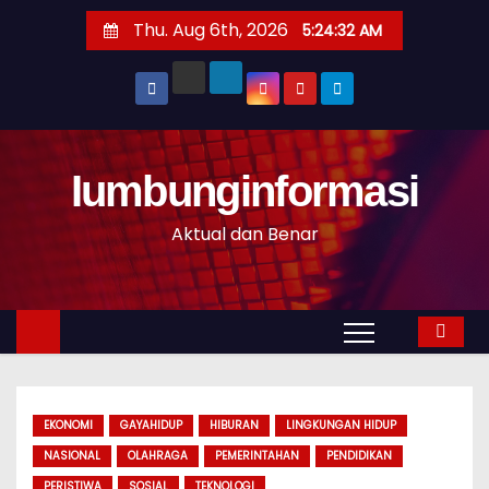
S
Thu. Aug 6th, 2026
5:24:33 AM
k
i
p
t
o
Iumbunginformasi
c
o
Aktual dan Benar
n
t
e
n
t
EKONOMI
GAYAHIDUP
HIBURAN
LINGKUNGAN HIDUP
NASIONAL
OLAHRAGA
PEMERINTAHAN
PENDIDIKAN
PERISTIWA
SOSIAL
TEKNOLOGI