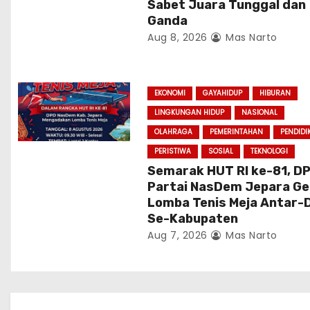
o
Sabet Juara Tunggal dan
Ganda
n
Aug 8, 2026
Mas Narto
EKONOMI
GAYAHIDUP
HIBURAN
LINGKUNGAN HIDUP
NASIONAL
OLAHRAGA
PEMERINTAHAN
PENDIDI
PERISTIWA
SOSIAL
TEKNOLOGI
Semarak HUT RI ke-81, D
Partai NasDem Jepara Ge
Lomba Tenis Meja Antar-
Se-Kabupaten
Aug 7, 2026
Mas Narto