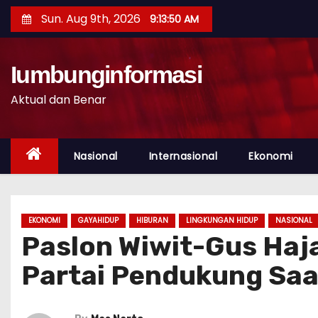
S
Sun. Aug 9th, 2026
9:13:51 AM
k
i
p
Iumbunginformasi
t
Aktual dan Benar
o
c
o
Nasional
Internasional
Ekonomi
n
t
e
EKONOMI
GAYAHIDUP
HIBURAN
LINGKUNGAN HIDUP
NASIONAL
n
Paslon Wiwit-Gus Haja
t
Partai Pendukung Saa