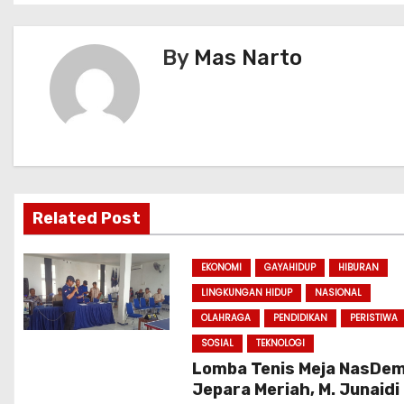
s
By
Mas Narto
t
n
a
v
i
Related Post
g
EKONOMI
GAYAHIDUP
HIBURAN
a
LINGKUNGAN HIDUP
NASIONAL
OLAHRAGA
PENDIDIKAN
PERISTIWA
t
SOSIAL
TEKNOLOGI
i
Lomba Tenis Meja NasDe
Jepara Meriah, M. Junaidi