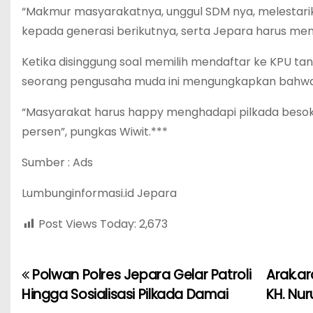
“Makmur masyarakatnya, unggul SDM nya, melestarika
kepada generasi berikutnya, serta Jepara harus menja
Ketika disinggung soal memilih mendaftar ke KPU tan
seorang pengusaha muda ini mengungkapkan bahwa 
“Masyarakat harus happy menghadapi pilkada besok.
persen”, pungkas Wiwit.***
Sumber : Ads
Lumbunginformasi.id Jepara
Post Views Today:
2,673
Polwan Polres Jepara Gelar Patroli
Arak.ar
P
Hingga Sosialisasi Pilkada Damai
KH. Nu
o