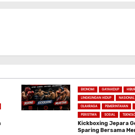
EKONOMI
GAYAHIDUP
HIBU
LINGKUNGAN HIDUP
NASIONAL
OLAHRAGA
PEMERINTAHAN
PERISTIWA
SOSIAL
TEKNOL
m
Kickboxing Jepara G
Sparing Bersama Me