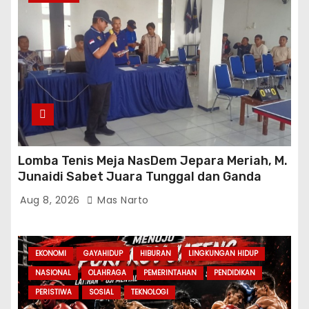
Lomba Tenis Meja NasDem Jepara Meriah, M.
Junaidi Sabet Juara Tunggal dan Ganda
Aug 8, 2026
Mas Narto
EKONOMI
GAYAHIDUP
HIBURAN
LINGKUNGAN HIDUP
NASIONAL
OLAHRAGA
PEMERINTAHAN
PENDIDIKAN
PERISTIWA
SOSIAL
TEKNOLOGI