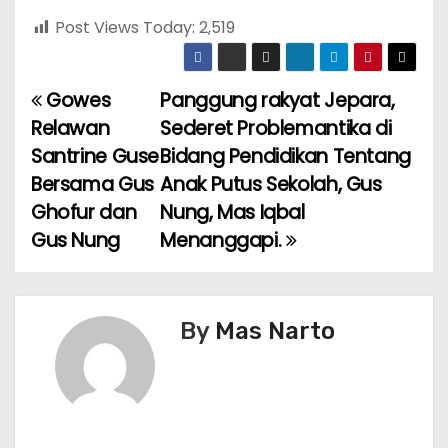
Post Views Today:
2,519
Gowes
Panggung rakyat Jepara,
P
Relawan
Sederet Problemantika di
o
Santrine Guse
Bidang Pendidikan Tentang
Bersama Gus
Anak Putus Sekolah, Gus
s
Ghofur dan
Nung, Mas Iqbal
t
Gus Nung
Menanggapi.
n
a
By
Mas Narto
v
i
g