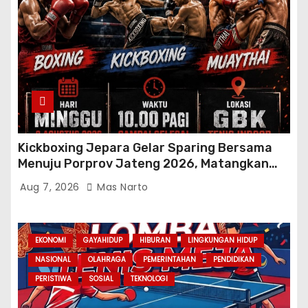
Kickboxing Jepara Gelar Sparing Bersama
Menuju Porprov Jateng 2026, Matangkan
Fisik dan Teknik Atlet
Aug 7, 2026
Mas Narto
EKONOMI
GAYAHIDUP
HIBURAN
LINGKUNGAN HIDUP
NASIONAL
OLAHRAGA
PEMERINTAHAN
PENDIDIKAN
PERISTIWA
SOSIAL
TEKNOLOGI