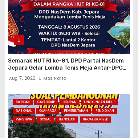
Semarak HUT RI ke-81, DPD Partai NasDem
Jepara Gelar Lomba Tenis Meja Antar-DPC
Se-Kabupaten
Aug 7, 2026
Mas Narto
EKONOMI
GAYAHIDUP
HIBURAN
LINGKUNGAN HIDUP
NASIONAL
OLAHRAGA
PEMERINTAHAN
PENDIDIKAN
PERISTIWA
SOSIAL
TEKNOLOGI
UNCATEGORIZED