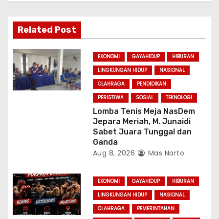
a
Related Post
t
i
EKONOMI
GAYAHIDUP
HIBURAN
LINGKUNGAN HIDUP
NASIONAL
o
OLAHRAGA
PENDIDIKAN
n
PERISTIWA
SOSIAL
TEKNOLOGI
Lomba Tenis Meja NasDem
Jepara Meriah, M. Junaidi
Sabet Juara Tunggal dan
Ganda
Aug 8, 2026
Mas Narto
EKONOMI
GAYAHIDUP
HIBURAN
LINGKUNGAN HIDUP
NASIONAL
OLAHRAGA
PEMERINTAHAN