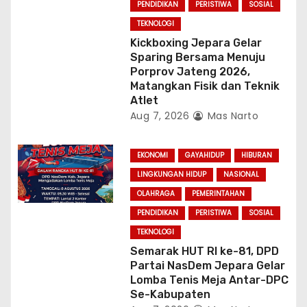
PENDIDIKAN
PERISTIWA
SOSIAL
TEKNOLOGI
Kickboxing Jepara Gelar
Sparing Bersama Menuju
Porprov Jateng 2026,
Matangkan Fisik dan Teknik
Atlet
Aug 7, 2026
Mas Narto
EKONOMI
GAYAHIDUP
HIBURAN
LINGKUNGAN HIDUP
NASIONAL
OLAHRAGA
PEMERINTAHAN
PENDIDIKAN
PERISTIWA
SOSIAL
TEKNOLOGI
Semarak HUT RI ke-81, DPD
Partai NasDem Jepara Gelar
Lomba Tenis Meja Antar-DPC
Se-Kabupaten