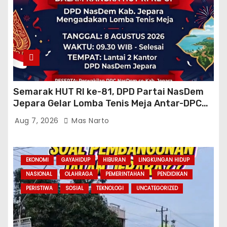
Semarak HUT RI ke-81, DPD Partai NasDem
Jepara Gelar Lomba Tenis Meja Antar-DPC
Se-Kabupaten
Aug 7, 2026
Mas Narto
EKONOMI
GAYAHIDUP
HIBURAN
LINGKUNGAN HIDUP
NASIONAL
OLAHRAGA
PEMERINTAHAN
PENDIDIKAN
PERISTIWA
SOSIAL
TEKNOLOGI
UNCATEGORIZED