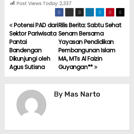
Post Views Today:
2,337
Potensi PAD dari
Rilis Berita: Sabtu Sehat
P
Sektor Pariwisata
Senam Bersama
o
Pantai
Yayasan Pendidikan
Bandengan
Pembangunan Islam
s
Dikunjungi oleh
MA, MTs Al Faizin
t
Agus Sutisna
Guyangan**
n
a
By
Mas Narto
v
i
g