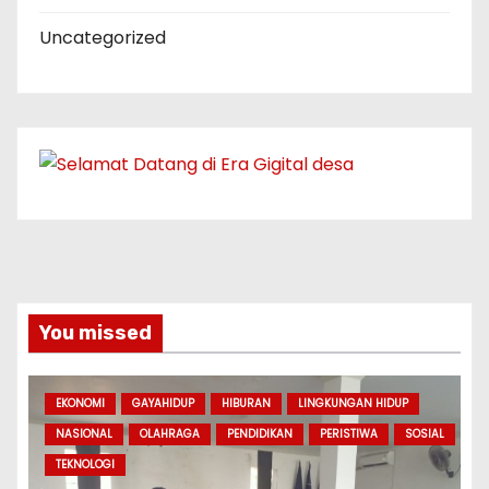
Uncategorized
You missed
EKONOMI
GAYAHIDUP
HIBURAN
LINGKUNGAN HIDUP
NASIONAL
OLAHRAGA
PENDIDIKAN
PERISTIWA
SOSIAL
TEKNOLOGI