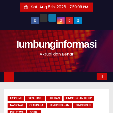
S
Sat. Aug 8th, 2026
7:59:09 PM
k
i
p
t
o
Iumbunginformasi
c
o
Aktual dan Benar
n
t
e
n
t
EKONOMI
GAYAHIDUP
HIBURAN
LINGKUNGAN HIDUP
NASIONAL
OLAHRAGA
PEMERINTAHAN
PENDIDIKAN
PERISTIWA
SOSIAL