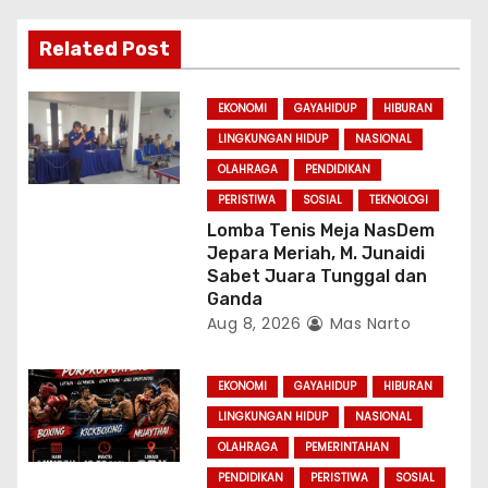
a
Related Post
t
i
EKONOMI
GAYAHIDUP
HIBURAN
LINGKUNGAN HIDUP
NASIONAL
o
OLAHRAGA
PENDIDIKAN
n
PERISTIWA
SOSIAL
TEKNOLOGI
Lomba Tenis Meja NasDem
Jepara Meriah, M. Junaidi
Sabet Juara Tunggal dan
Ganda
Aug 8, 2026
Mas Narto
EKONOMI
GAYAHIDUP
HIBURAN
LINGKUNGAN HIDUP
NASIONAL
OLAHRAGA
PEMERINTAHAN
PENDIDIKAN
PERISTIWA
SOSIAL