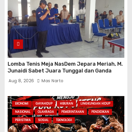
Lomba Tenis Meja NasDem Jepara Meriah, M.
Junaidi Sabet Juara Tunggal dan Ganda
Aug 8, 2026
Mas Narto
EKONOMI
GAYAHIDUP
HIBURAN
LINGKUNGAN HIDUP
NASIONAL
OLAHRAGA
PEMERINTAHAN
PENDIDIKAN
PERISTIWA
SOSIAL
TEKNOLOGI