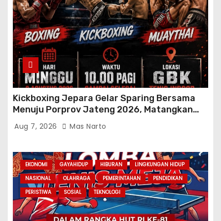
Kickboxing Jepara Gelar Sparing Bersama
Menuju Porprov Jateng 2026, Matangkan
Fisik dan Teknik Atlet
Aug 7, 2026
Mas Narto
EKONOMI
GAYAHIDUP
HIBURAN
LINGKUNGAN HIDUP
NASIONAL
OLAHRAGA
PEMERINTAHAN
PENDIDIKAN
PERISTIWA
SOSIAL
TEKNOLOGI