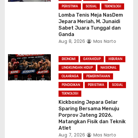
n
PERISTIWA
SOSIAL
TEKNOLOGI
Lomba Tenis Meja NasDem
Jepara Meriah, M. Junaidi
Sabet Juara Tunggal dan
Ganda
Aug 8, 2026
Mas Narto
EKONOMI
GAYAHIDUP
HIBURAN
LINGKUNGAN HIDUP
NASIONAL
OLAHRAGA
PEMERINTAHAN
PENDIDIKAN
PERISTIWA
SOSIAL
TEKNOLOGI
Kickboxing Jepara Gelar
Sparing Bersama Menuju
Porprov Jateng 2026,
Matangkan Fisik dan Teknik
Atlet
Aug 7, 2026
Mas Narto