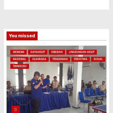
You missed
EKONOMI
GAYAHIDUP
HIBURAN
LINGKUNGAN HIDUP
NASIONAL
OLAHRAGA
PENDIDIKAN
PERISTIWA
SOSIAL
TEKNOLOGI