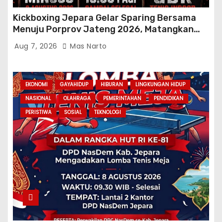
Kickboxing Jepara Gelar Sparing Bersama
Menuju Porprov Jateng 2026, Matangkan
Fisik dan Teknik Atlet
Aug 7, 2026
Mas Narto
EKONOMI
GAYAHIDUP
HIBURAN
LINGKUNGAN HIDUP
NASIONAL
OLAHRAGA
PEMERINTAHAN
PENDIDIKAN
PERISTIWA
SOSIAL
TEKNOLOGI