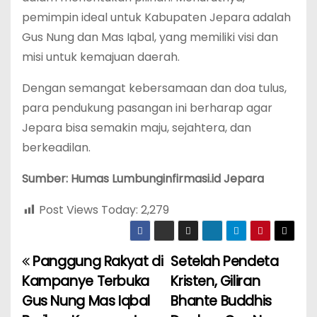
pemimpin ideal untuk Kabupaten Jepara adalah
Gus Nung dan Mas Iqbal, yang memiliki visi dan
misi untuk kemajuan daerah.
Dengan semangat kebersamaan dan doa tulus,
para pendukung pasangan ini berharap agar
Jepara bisa semakin maju, sejahtera, dan
berkeadilan.
Sumber: Humas Lumbunginfirmasi.id Jepara
Post Views Today:
2,279
Panggung Rakyat di
Setelah Pendeta
P
Kampanye Terbuka
Kristen, Giliran
o
Gus Nung Mas Iqbal
Bhante Buddhis