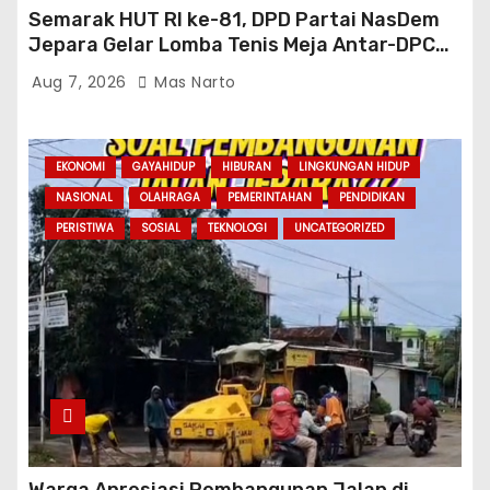
Semarak HUT RI ke-81, DPD Partai NasDem
Jepara Gelar Lomba Tenis Meja Antar-DPC
Se-Kabupaten
Aug 7, 2026
Mas Narto
EKONOMI
GAYAHIDUP
HIBURAN
LINGKUNGAN HIDUP
NASIONAL
OLAHRAGA
PEMERINTAHAN
PENDIDIKAN
PERISTIWA
SOSIAL
TEKNOLOGI
UNCATEGORIZED