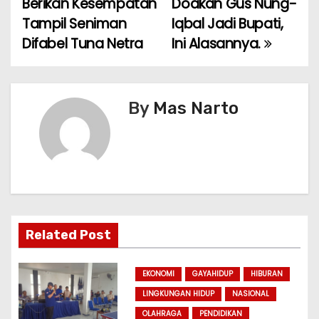
Berikan Kesempatan
Doakan Gus Nung-
s
Tampil Seniman
Iqbal Jadi Bupati,
t
Difabel Tuna Netra
Ini Alasannya.
n
a
By
Mas Narto
v
i
g
a
Related Post
t
i
EKONOMI
GAYAHIDUP
HIBURAN
LINGKUNGAN HIDUP
NASIONAL
o
OLAHRAGA
PENDIDIKAN