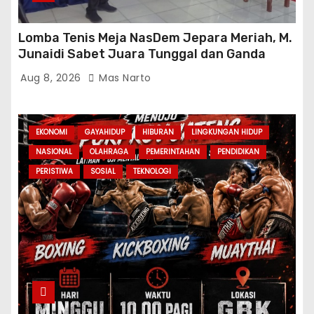
Lomba Tenis Meja NasDem Jepara Meriah, M.
Junaidi Sabet Juara Tunggal dan Ganda
Aug 8, 2026
Mas Narto
EKONOMI
GAYAHIDUP
HIBURAN
LINGKUNGAN HIDUP
NASIONAL
OLAHRAGA
PEMERINTAHAN
PENDIDIKAN
PERISTIWA
SOSIAL
TEKNOLOGI