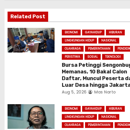
v
i
Related Post
g
EKONOMI
GAYAHIDUP
HIBURAN
a
LINGKUNGAN HIDUP
NASIONAL
OLAHRAGA
PEMERINTAHAN
PENDIDI
t
PERISTIWA
SOSIAL
TEKNOLOGI
i
Bursa Petinggi Sengonbu
Memanas, 10 Bakal Calon
o
Daftar, Muncul Peserta d
Luar Desa hingga Jakart
n
Aug 5, 2026
Mas Narto
EKONOMI
GAYAHIDUP
HIBURAN
LINGKUNGAN HIDUP
NASIONAL
OLAHRAGA
PEMERINTAHAN
PENDIDI