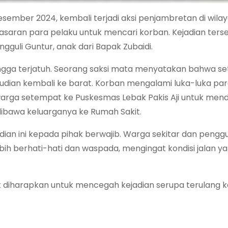
esember 2024, kembali terjadi aksi penjambretan di wilay
sasaran para pelaku untuk mencari korban. Kejadian ters
uli Guntur, anak dari Bapak Zubaidi.
ingga terjatuh. Seorang saksi mata menyatakan bahwa se
emudian kembali ke barat. Korban mengalami luka-luka pa
warga setempat ke Puskesmas Lebak Pakis Aji untuk me
ibawa keluarganya ke Rumah Sakit.
an ini kepada pihak berwajib. Warga sekitar dan penggu
ebih berhati-hati dan waspada, mengingat kondisi jalan ya
diharapkan untuk mencegah kejadian serupa terulang k