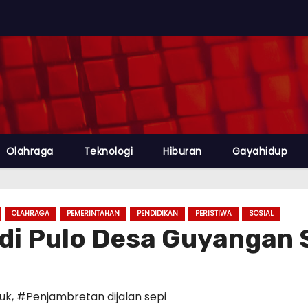
Olahraga
Teknologi
Hiburan
Gayahidup
OLAHRAGA
PEMERINTAHAN
PENDIDIKAN
PERISTIWA
SOSIAL
 di Pulo Desa Guyangan 
uk
,
#Penjambretan dijalan sepi