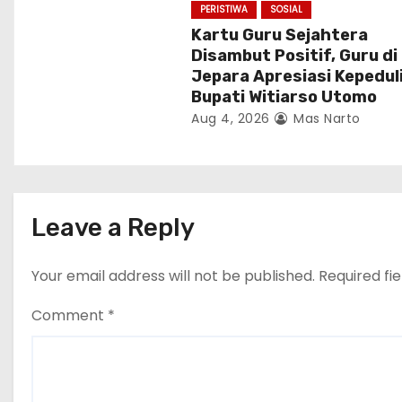
PERISTIWA
SOSIAL
Kartu Guru Sejahtera
Disambut Positif, Guru di
Jepara Apresiasi Kepedul
Bupati Witiarso Utomo
Aug 4, 2026
Mas Narto
Leave a Reply
Your email address will not be published.
Required fi
Comment
*