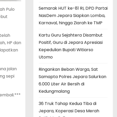
Semarak HUT ke-81 RI, DPD Partai
ah Pulo
NasDem Jepara Siapkan Lomba,
ebut
Karnaval, hingga Ziarah ke TMP
Kartu Guru Sejahtera Disambut
telah
Positif, Guru di Jepara Apresiasi
rah, HP dan
Kepedulian Bupati Witiarso
ndapatkan
Utomo
na jalan
Ringankan Beban Warga, Sat
ng sepi
Samapta Polres Jepara Salurkan
6.000 Liter Air Bersih di
Kedungmalang
embali.***
36 Truk Tahap Kedua Tiba di
Jepara, Koperasi Desa Merah