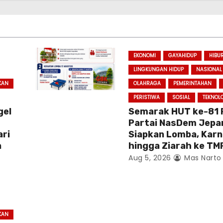
EKONOMI
GAYAHIDUP
HIBU
LINGKUNGAN HIDUP
NASIONAL
KAN
OLAHRAGA
PEMERINTAHAN
PERISTIWA
SOSIAL
TEKNOL
gel
Semarak HUT ke-81 R
Partai NasDem Jepa
ari
Siapkan Lomba, Karn
a
hingga Ziarah ke TM
Aug 5, 2026
Mas Narto
KAN