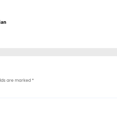
ian
elds are marked
*