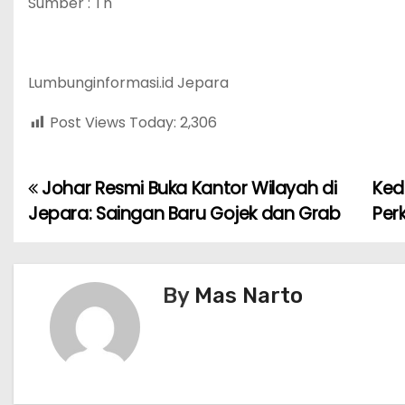
Sumber : Tn
Lumbunginformasi.id Jepara
Post Views Today:
2,306
Johar Resmi Buka Kantor Wilayah di
Ked
P
Jepara: Saingan Baru Gojek dan Grab
Per
o
s
By
Mas Narto
t
n
a