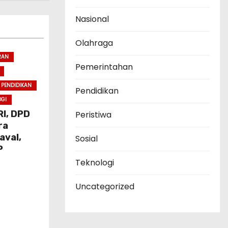
Nasional
Olahraga
RAN
Pemerintahan
PENDIDIKAN
Pendidikan
OGI
I, DPD
Peristiwa
ra
aval,
Sosial
P
Teknologi
Uncategorized