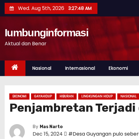
S
Wed. Aug 5th, 2026
3:27:49 AM
k
i
p
Iumbunginformasi
t
Aktual dan Benar
o
c
o
Nasional
Internasional
Ekonomi
n
t
e
EKONOMI
GAYAHIDUP
HIBURAN
LINGKUNGAN HIDUP
NASIONAL
n
Penjambretan Terjadi
t
By
Mas Narto
Dec 15, 2024
#Desa Guyangan pulo seber