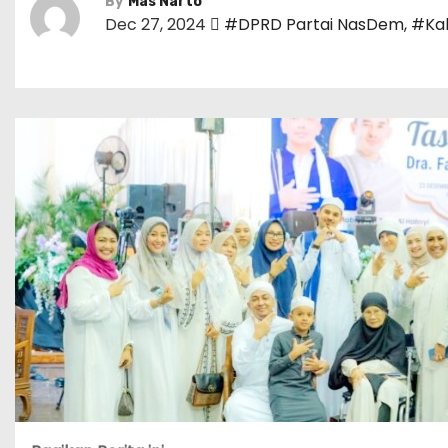
By
Mas Narto
Dec 27, 2024
#DPRD Partai NasDem
,
#Kab