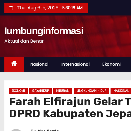
S
Thu. Aug 6th, 2026
5:30:17 AM
k
i
p
Iumbunginformasi
t
Aktual dan Benar
o
c
o
Nasional
Internasional
Ekonomi
n
t
e
EKONOMI
GAYAHIDUP
HIBURAN
LINGKUNGAN HIDUP
NASIONAL
n
Farah Elfirajun Gelar
t
DPRD Kabupaten Jepa