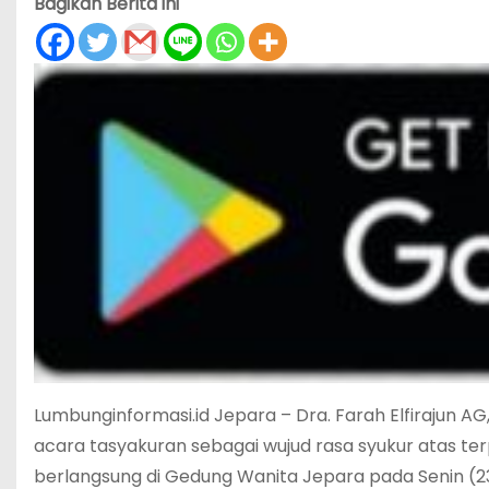
Bagikan Berita ini
Lumbunginformasi.id Jepara – Dra. Farah Elfirajun 
acara tasyakuran sebagai wujud rasa syukur atas te
berlangsung di Gedung Wanita Jepara pada Senin (2