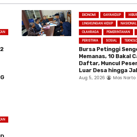
EKONOMI
GAYAHIDUP
HIBU
LINGKUNGAN HIDUP
NASIONAL
KAN
OLAHRAGA
PEMERINTAHAN
PERISTIWA
SOSIAL
TEKNOL
 2
Bursa Petinggi Seng
Memanas, 10 Bakal C
Daftar, Muncul Peser
Luar Desa hingga Ja
PG
Aug 5, 2026
Mas Narto
KAN
PD