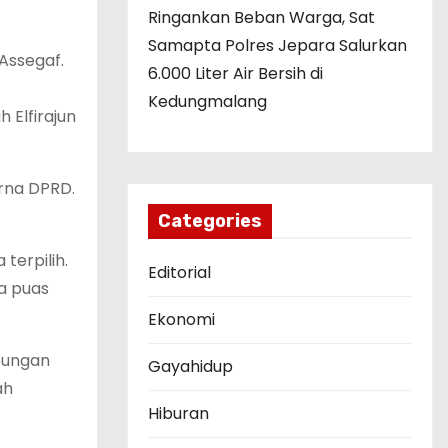
Ringankan Beban Warga, Sat
Samapta Polres Jepara Salurkan
Assegaf.
6.000 Liter Air Bersih di
Kedungmalang
 Elfirajun
urna DPRD.
Categories
terpilih.
Editorial
ua puas
Ekonomi
ubungan
Gayahidup
ah
Hiburan