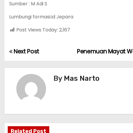
Sumber : M Adi S
Lumbungi formasi.id Jepara
Post Views Today:
2,167
Next Post
Penemuan Mayat Wan
P
o
s
By
Mas Narto
t
n
a
v
Related Post