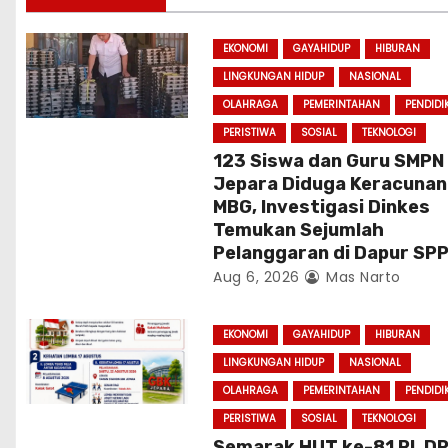
i
EKONOMI
GAYAHIDUP
HIBURAN
g
LINGKUNGAN HIDUP
NASIONAL
a
OLAHRAGA
PEMERINTAHAN
PENDIDI
PERISTIWA
SOSIAL
TEKNOLOGI
t
123 Siswa dan Guru SMPN
Jepara Diduga Keracunan
i
MBG, Investigasi Dinkes
o
Temukan Sejumlah
Pelanggaran di Dapur SP
n
Aug 6, 2026
Mas Narto
EKONOMI
GAYAHIDUP
HIBURAN
LINGKUNGAN HIDUP
NASIONAL
OLAHRAGA
PEMERINTAHAN
PENDIDI
PERISTIWA
SOSIAL
TEKNOLOGI
Semarak HUT ke-81 RI, D