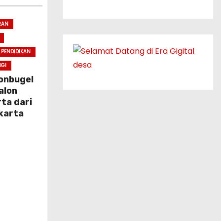
RAN
PENDIDIKAN
OGI
onbugel
alon
ta dari
karta