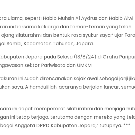
 ulama, seperti Habib Muhsin Al Aydrus dan Habib Alwi 
uran ini bersama keluarga dan teman-teman yang telah
ajang silaturahmi dan bentuk rasa syukur saya,” ujar Farah
gal Sambi, Kecamatan Tahunan, Jepara.
 Kabupaten Jepara pada Selasa (13/8/24) di Graha Parip
pengawasan sektor Pariwisata dan UMKM.
an ini sudah direncanakan sejak awal sebagai janji jika 
kan saya. Alhamdulillah, acaranya berjalan lancar, sem
p acara ini dapat mempererat silaturahmi dan menjaga h
an ini tetap terjaga, terutama dengan mereka yang tel
bagai Anggota DPRD Kabupaten Jepara,” tutupnya. ***