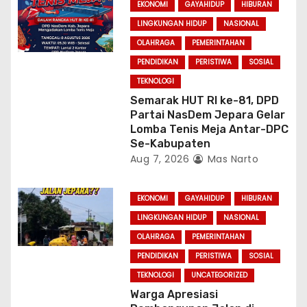
EKONOMI
GAYAHIDUP
HIBURAN
LINGKUNGAN HIDUP
NASIONAL
OLAHRAGA
PEMERINTAHAN
PENDIDIKAN
PERISTIWA
SOSIAL
TEKNOLOGI
Semarak HUT RI ke-81, DPD
Partai NasDem Jepara Gelar
Lomba Tenis Meja Antar-DPC
Se-Kabupaten
Aug 7, 2026
Mas Narto
EKONOMI
GAYAHIDUP
HIBURAN
LINGKUNGAN HIDUP
NASIONAL
OLAHRAGA
PEMERINTAHAN
PENDIDIKAN
PERISTIWA
SOSIAL
TEKNOLOGI
UNCATEGORIZED
Warga Apresiasi