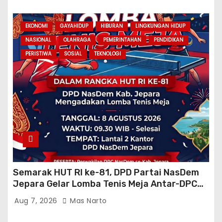
EKONOMI
GAYAHIDUP
HIBURAN
LINGKUNGAN HIDUP
NASIONAL
OLAHRAGA
PEMERINTAHAN
PENDIDIKAN
PERISTIWA
SOSIAL
TEKNOLOGI
Semarak HUT RI ke-81, DPD Partai NasDem
Jepara Gelar Lomba Tenis Meja Antar-DPC
Se-Kabupaten
Aug 7, 2026
Mas Narto