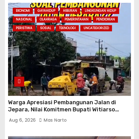
EKONOMI
GAYAHIDUP
HIBURAN
LINGKUNGAN HIDUP
NASIONAL
OLAHRAGA
PEMERINTAHAN
PENDIDIKAN
PERISTIWA
SOSIAL
TEKNOLOGI
UNCATEGORIZED
Warga Apresiasi Pembangunan Jalan di
Jepara, Nilai Komitmen Bupati Witiarso
Tingkatkan Infrastruktur dan Perekonomian
Aug 6, 2026
Mas Narto