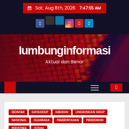
S
Sat. Aug 8th, 2026
7:47:56 AM
k
i
p
t
o
Iumbunginformasi
c
o
Aktual dan Benar
n
t
e
n
t
EKONOMI
GAYAHIDUP
HIBURAN
LINGKUNGAN HIDUP
NASIONAL
OLAHRAGA
PEMERINTAHAN
PENDIDIKAN
PERISTIWA
SOSIAL