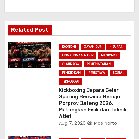
g
a
t
Related Post
i
EKONOMI
GAYAHIDUP
HIBURAN
o
LINGKUNGAN HIDUP
NASIONAL
n
OLAHRAGA
PEMERINTAHAN
PENDIDIKAN
PERISTIWA
SOSIAL
TEKNOLOGI
Kickboxing Jepara Gelar
Sparing Bersama Menuju
Porprov Jateng 2026,
Matangkan Fisik dan Teknik
Atlet
Aug 7, 2026
Mas Narto