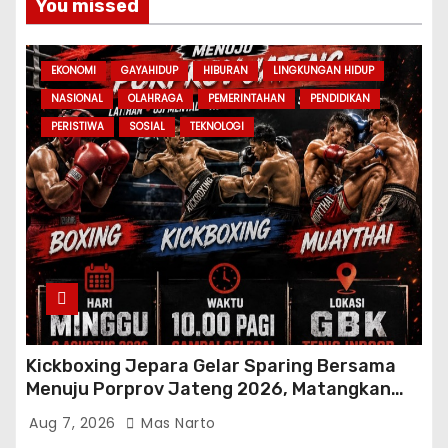
You missed
EKONOMI
GAYAHIDUP
HIBURAN
LINGKUNGAN HIDUP
NASIONAL
OLAHRAGA
PEMERINTAHAN
PENDIDIKAN
PERISTIWA
SOSIAL
TEKNOLOGI
Kickboxing Jepara Gelar Sparing Bersama
Menuju Porprov Jateng 2026, Matangkan
Fisik dan Teknik Atlet
Aug 7, 2026
Mas Narto