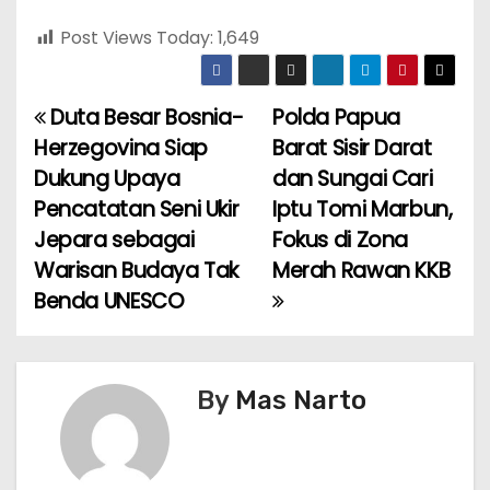
Post Views Today:
1,649
Duta Besar Bosnia-
Polda Papua
P
Herzegovina Siap
Barat Sisir Darat
o
Dukung Upaya
dan Sungai Cari
Pencatatan Seni Ukir
Iptu Tomi Marbun,
s
Jepara sebagai
Fokus di Zona
t
Warisan Budaya Tak
Merah Rawan KKB
Benda UNESCO
n
a
v
By
Mas Narto
i