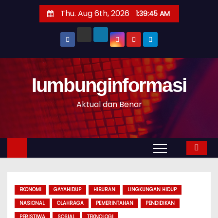
S
Thu. Aug 6th, 2026
1:39:46 AM
k
i
p
t
o
Iumbunginformasi
c
o
Aktual dan Benar
n
t
e
n
t
EKONOMI
GAYAHIDUP
HIBURAN
LINGKUNGAN HIDUP
NASIONAL
OLAHRAGA
PEMERINTAHAN
PENDIDIKAN
PERISTIWA
SOSIAL
TEKNOLOGI