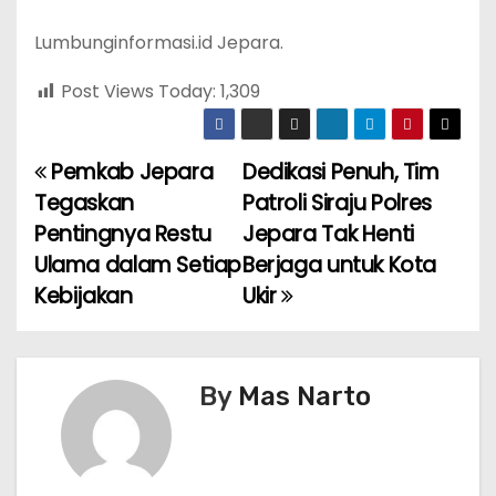
Lumbunginformasi.id Jepara.
Post Views Today:
1,309
Pemkab Jepara
Dedikasi Penuh, Tim
P
Tegaskan
Patroli Siraju Polres
o
Pentingnya Restu
Jepara Tak Henti
Ulama dalam Setiap
Berjaga untuk Kota
s
Kebijakan
Ukir
t
n
By
Mas Narto
a
v