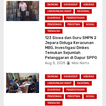
EKONOMI
GAYAHIDUP
HIBURAN
LINGKUNGAN HIDUP
NASIONAL
OLAHRAGA
PEMERINTAHAN
PENDIDIKAN
PERISTIWA
SOSIAL
TEKNOLOGI
123 Siswa dan Guru SMPN 2
Jepara Diduga Keracunan
MBG, Investigasi Dinkes
Temukan Sejumlah
Pelanggaran di Dapur SPPG
Aug 6, 2026
Mas Narto
EKONOMI
GAYAHIDUP
HIBURAN
LINGKUNGAN HIDUP
NASIONAL
OLAHRAGA
PEMERINTAHAN
PENDIDIKAN
PERISTIWA
SOSIAL
TEKNOLOGI