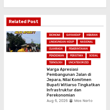
i
g
a
Related Post
t
EKONOMI
GAYAHIDUP
HIBURAN
i
LINGKUNGAN HIDUP
NASIONAL
OLAHRAGA
PEMERINTAHAN
o
PENDIDIKAN
PERISTIWA
SOSIAL
n
TEKNOLOGI
UNCATEGORIZED
Warga Apresiasi
Pembangunan Jalan di
Jepara, Nilai Komitmen
Bupati Witiarso Tingkatkan
Infrastruktur dan
Perekonomian
Aug 6, 2026
Mas Narto