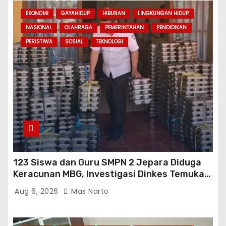
EKONOMI
GAYAHIDUP
HIBURAN
LINGKUNGAN HIDUP
NASIONAL
OLAHRAGA
PEMERINTAHAN
PENDIDIKAN
PERISTIWA
SOSIAL
TEKNOLOGI
123 Siswa dan Guru SMPN 2 Jepara Diduga
Keracunan MBG, Investigasi Dinkes Temukan
Sejumlah Pelanggaran di Dapur SPPG
Aug 6, 2026
Mas Narto