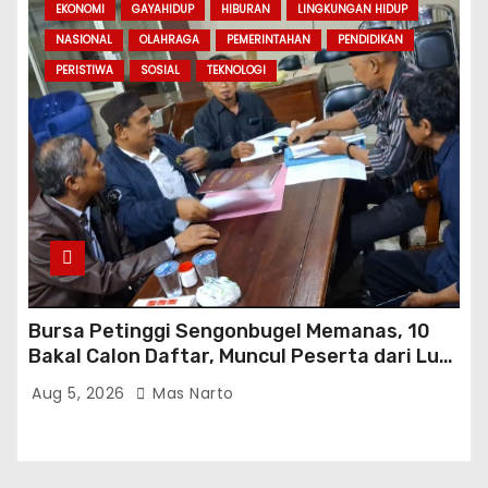
EKONOMI
GAYAHIDUP
HIBURAN
LINGKUNGAN HIDUP
NASIONAL
OLAHRAGA
PEMERINTAHAN
PENDIDIKAN
PERISTIWA
SOSIAL
TEKNOLOGI
Bursa Petinggi Sengonbugel Memanas, 10
Bakal Calon Daftar, Muncul Peserta dari Luar
Desa hingga Jakarta
Aug 5, 2026
Mas Narto