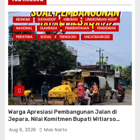
EKONOMI
GAYAHIDUP
HIBURAN
LINGKUNGAN HIDUP
NASIONAL
OLAHRAGA
PEMERINTAHAN
PENDIDIKAN
PERISTIWA
SOSIAL
TEKNOLOGI
UNCATEGORIZED
Warga Apresiasi Pembangunan Jalan di
Jepara, Nilai Komitmen Bupati Witiarso
Tingkatkan Infrastruktur dan Perekonomian
Aug 6, 2026
Mas Narto