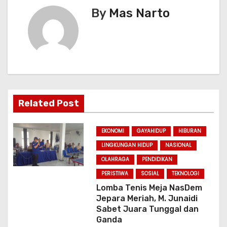
a
By
Mas Narto
v
i
g
a
Related Post
t
i
EKONOMI
GAYAHIDUP
HIBURAN
LINGKUNGAN HIDUP
NASIONAL
o
OLAHRAGA
PENDIDIKAN
n
PERISTIWA
SOSIAL
TEKNOLOGI
Lomba Tenis Meja NasDem
Jepara Meriah, M. Junaidi
Sabet Juara Tunggal dan
Ganda