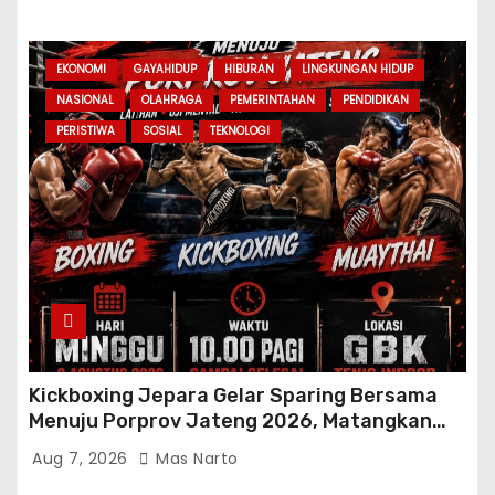
EKONOMI
GAYAHIDUP
HIBURAN
LINGKUNGAN HIDUP
NASIONAL
OLAHRAGA
PEMERINTAHAN
PENDIDIKAN
PERISTIWA
SOSIAL
TEKNOLOGI
Kickboxing Jepara Gelar Sparing Bersama
Menuju Porprov Jateng 2026, Matangkan
Fisik dan Teknik Atlet
Aug 7, 2026
Mas Narto