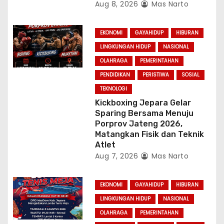
Aug 8, 2026
Mas Narto
EKONOMI
GAYAHIDUP
HIBURAN
LINGKUNGAN HIDUP
NASIONAL
OLAHRAGA
PEMERINTAHAN
PENDIDIKAN
PERISTIWA
SOSIAL
TEKNOLOGI
Kickboxing Jepara Gelar
Sparing Bersama Menuju
Porprov Jateng 2026,
Matangkan Fisik dan Teknik
Atlet
Aug 7, 2026
Mas Narto
EKONOMI
GAYAHIDUP
HIBURAN
LINGKUNGAN HIDUP
NASIONAL
OLAHRAGA
PEMERINTAHAN