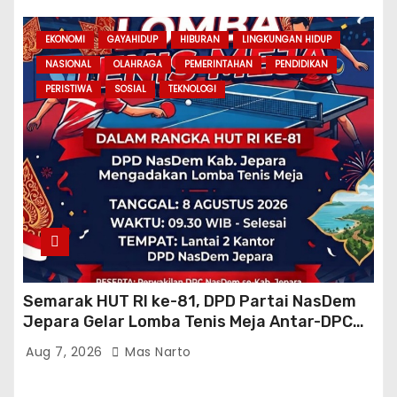
EKONOMI
GAYAHIDUP
HIBURAN
LINGKUNGAN HIDUP
NASIONAL
OLAHRAGA
PEMERINTAHAN
PENDIDIKAN
PERISTIWA
SOSIAL
TEKNOLOGI
Semarak HUT RI ke-81, DPD Partai NasDem
Jepara Gelar Lomba Tenis Meja Antar-DPC
Se-Kabupaten
Aug 7, 2026
Mas Narto