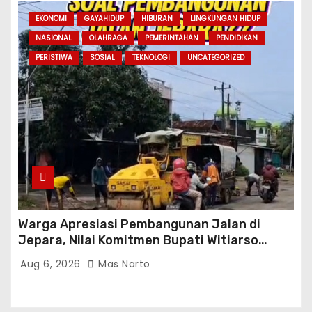
EKONOMI
GAYAHIDUP
HIBURAN
LINGKUNGAN HIDUP
NASIONAL
OLAHRAGA
PEMERINTAHAN
PENDIDIKAN
PERISTIWA
SOSIAL
TEKNOLOGI
UNCATEGORIZED
Warga Apresiasi Pembangunan Jalan di
Jepara, Nilai Komitmen Bupati Witiarso
Tingkatkan Infrastruktur dan Perekonomian
Aug 6, 2026
Mas Narto