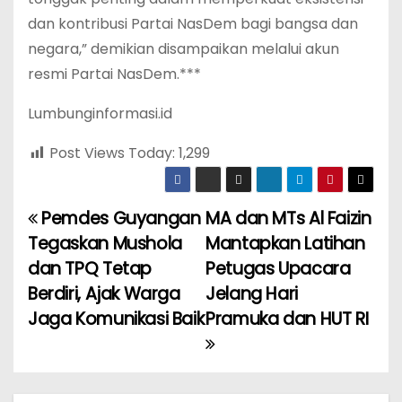
dan kontribusi Partai NasDem bagi bangsa dan
negara,” demikian disampaikan melalui akun
resmi Partai NasDem.***
Lumbunginformasi.id
Post Views Today:
1,299
Pemdes Guyangan
MA dan MTs Al Faizin
P
Tegaskan Mushola
Mantapkan Latihan
o
dan TPQ Tetap
Petugas Upacara
Berdiri, Ajak Warga
Jelang Hari
s
Jaga Komunikasi Baik
Pramuka dan HUT RI
t
n