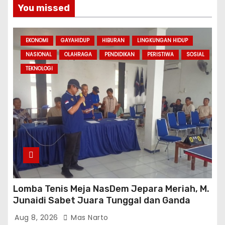
You missed
EKONOMI
GAYAHIDUP
HIBURAN
LINGKUNGAN HIDUP
NASIONAL
OLAHRAGA
PENDIDIKAN
PERISTIWA
SOSIAL
TEKNOLOGI
Lomba Tenis Meja NasDem Jepara Meriah, M.
Junaidi Sabet Juara Tunggal dan Ganda
Aug 8, 2026
Mas Narto