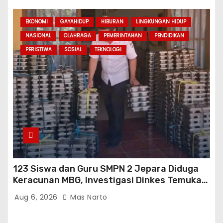
EKONOMI
GAYAHIDUP
HIBURAN
LINGKUNGAN HIDUP
NASIONAL
OLAHRAGA
PEMERINTAHAN
PENDIDIKAN
PERISTIWA
SOSIAL
TEKNOLOGI
123 Siswa dan Guru SMPN 2 Jepara Diduga
Keracunan MBG, Investigasi Dinkes Temukan
Sejumlah Pelanggaran di Dapur SPPG
Aug 6, 2026
Mas Narto