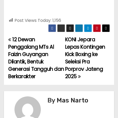
Post Views Today:
1,156
12 Dewan
KONI Jepara
P
Penggalang MTs Al
Lepas Kontingen
o
Faizin Guyangan
Kick Boxing ke
Dilantik, Bentuk
Seleksi Pra
s
Generasi Tangguh dan
Porprov Jateng
t
Berkarakter
2025
n
a
By
Mas Narto
v