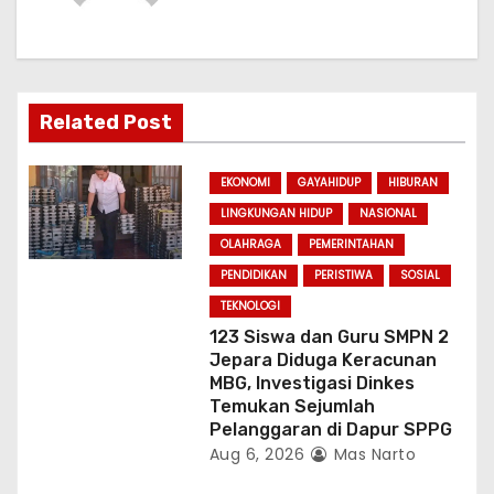
i
g
a
Related Post
t
i
EKONOMI
GAYAHIDUP
HIBURAN
LINGKUNGAN HIDUP
NASIONAL
o
OLAHRAGA
PEMERINTAHAN
n
PENDIDIKAN
PERISTIWA
SOSIAL
TEKNOLOGI
123 Siswa dan Guru SMPN 2
Jepara Diduga Keracunan
MBG, Investigasi Dinkes
Temukan Sejumlah
Pelanggaran di Dapur SPPG
Aug 6, 2026
Mas Narto