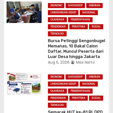
EKONOMI
GAYAHIDUP
HIBURAN
LINGKUNGAN HIDUP
NASIONAL
OLAHRAGA
PEMERINTAHAN
PENDIDIKAN
PERISTIWA
SOSIAL
TEKNOLOGI
Bursa Petinggi Sengonbugel
Memanas, 10 Bakal Calon
Daftar, Muncul Peserta dari
Luar Desa hingga Jakarta
Aug 5, 2026
Mas Narto
EKONOMI
GAYAHIDUP
HIBURAN
LINGKUNGAN HIDUP
NASIONAL
OLAHRAGA
PEMERINTAHAN
PENDIDIKAN
PERISTIWA
SOSIAL
TEKNOLOGI
Semarak HUT ke-81 RI, DPD