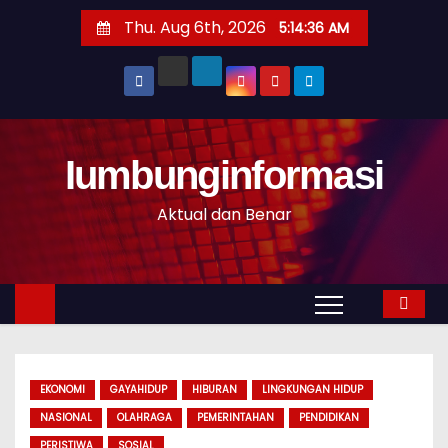
S
Thu. Aug 6th, 2026
5:14:37 AM
k
i
p
t
o
Iumbunginformasi
c
o
Aktual dan Benar
n
t
e
n
t
EKONOMI
GAYAHIDUP
HIBURAN
LINGKUNGAN HIDUP
NASIONAL
OLAHRAGA
PEMERINTAHAN
PENDIDIKAN
PERISTIWA
SOSIAL