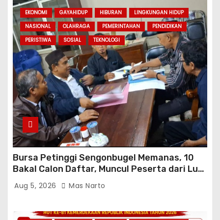
EKONOMI
GAYAHIDUP
HIBURAN
LINGKUNGAN HIDUP
NASIONAL
OLAHRAGA
PEMERINTAHAN
PENDIDIKAN
PERISTIWA
SOSIAL
TEKNOLOGI
Bursa Petinggi Sengonbugel Memanas, 10
Bakal Calon Daftar, Muncul Peserta dari Luar
Desa hingga Jakarta
Aug 5, 2026
Mas Narto