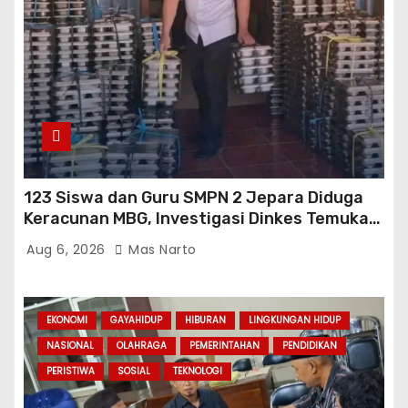
123 Siswa dan Guru SMPN 2 Jepara Diduga
Keracunan MBG, Investigasi Dinkes Temukan
Sejumlah Pelanggaran di Dapur SPPG
Aug 6, 2026
Mas Narto
EKONOMI
GAYAHIDUP
HIBURAN
LINGKUNGAN HIDUP
NASIONAL
OLAHRAGA
PEMERINTAHAN
PENDIDIKAN
PERISTIWA
SOSIAL
TEKNOLOGI