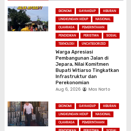
t
EKONOMI
GAYAHIDUP
HIBURAN
i
LINGKUNGAN HIDUP
NASIONAL
OLAHRAGA
PEMERINTAHAN
o
PENDIDIKAN
PERISTIWA
SOSIAL
n
TEKNOLOGI
UNCATEGORIZED
Warga Apresiasi
Pembangunan Jalan di
Jepara, Nilai Komitmen
Bupati Witiarso Tingkatkan
Infrastruktur dan
Perekonomian
Aug 6, 2026
Mas Narto
EKONOMI
GAYAHIDUP
HIBURAN
LINGKUNGAN HIDUP
NASIONAL
OLAHRAGA
PEMERINTAHAN
PENDIDIKAN
PERISTIWA
SOSIAL