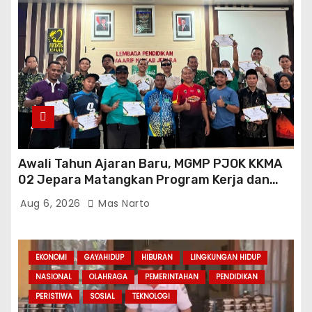
Awali Tahun Ajaran Baru, MGMP PJOK KKMA
02 Jepara Matangkan Program Kerja dan
Asesmen Gasal
Aug 6, 2026
Mas Narto
EKONOMI
GAYAHIDUP
HIBURAN
LINGKUNGAN HIDUP
NASIONAL
OLAHRAGA
PEMERINTAHAN
PENDIDIKAN
PERISTIWA
SOSIAL
TEKNOLOGI