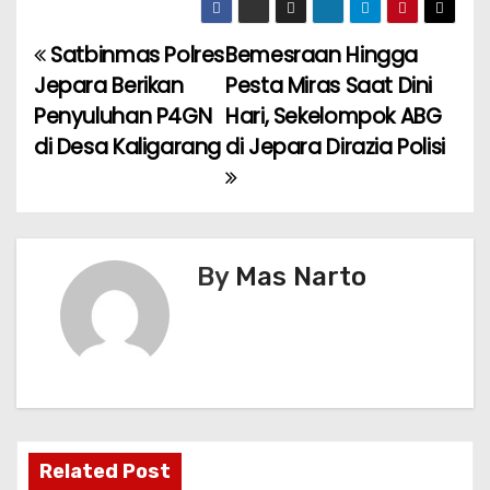
Satbinmas Polres
Bemesraan Hingga
P
Jepara Berikan
Pesta Miras Saat Dini
o
Penyuluhan P4GN
Hari, Sekelompok ABG
di Desa Kaligarang
di Jepara Dirazia Polisi
s
t
n
By
Mas Narto
a
v
i
g
a
Related Post