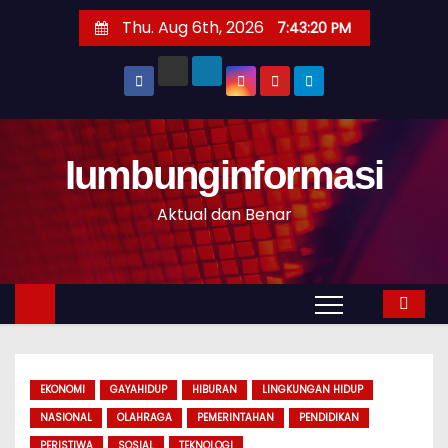
S
Thu. Aug 6th, 2026
7:43:22 PM
k
i
p
t
o
Iumbunginformasi
c
o
Aktual dan Benar
n
t
e
n
t
EKONOMI
GAYAHIDUP
HIBURAN
LINGKUNGAN HIDUP
NASIONAL
OLAHRAGA
PEMERINTAHAN
PENDIDIKAN
PERISTIWA
SOSIAL
TEKNOLOGI