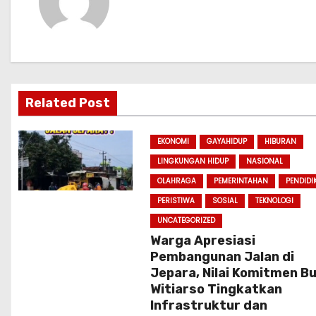
a
v
i
Related Post
g
a
EKONOMI
GAYAHIDUP
HIBURAN
LINGKUNGAN HIDUP
NASIONAL
t
OLAHRAGA
PEMERINTAHAN
PENDIDI
i
PERISTIWA
SOSIAL
TEKNOLOGI
UNCATEGORIZED
o
Warga Apresiasi
Pembangunan Jalan di
n
Jepara, Nilai Komitmen B
Witiarso Tingkatkan
Infrastruktur dan