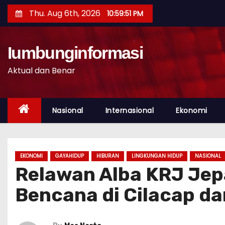
S
Thu. Aug 6th, 2026
10:59:52 PM
k
i
p
Iumbunginformasi
t
Aktual dan Benar
o
c
o
Nasional
Internasional
Ekonomi
n
t
e
EKONOMI
GAYAHIDUP
HIBURAN
LINGKUNGAN HIDUP
NASIONAL
n
Relawan Alba KRJ Jep
t
Bencana di Cilacap d