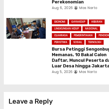
Perekonomian
Aug 6, 2026
Mas Narto
EKONOMI
GAYAHIDUP
HIBURAN
LINGKUNGAN HIDUP
NASIONAL
OLAHRAGA
PEMERINTAHAN
PENDIDI
PERISTIWA
SOSIAL
TEKNOLOGI
Bursa Petinggi Sengonbu
Memanas, 10 Bakal Calon
Daftar, Muncul Peserta d
Luar Desa hingga Jakart
Aug 5, 2026
Mas Narto
Leave a Reply