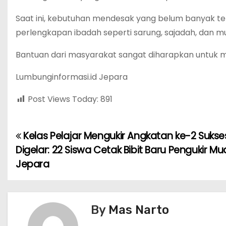
Saat ini, kebutuhan mendesak yang belum banyak ter
perlengkapan ibadah seperti sarung, sajadah, dan m
Bantuan dari masyarakat sangat diharapkan untuk
Lumbunginformasi.id Jepara
Post Views Today:
891
Kelas Pelajar Mengukir Angkatan ke-2 Sukse
P
Digelar: 22 Siswa Cetak Bibit Baru Pengukir M
o
Jepara
s
t
By
Mas Narto
n