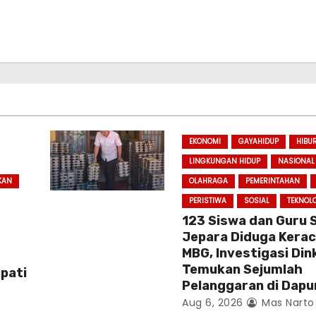
EKONOMI
GAYAHIDUP
HIBU
LINGKUNGAN HIDUP
NASIONAL
KAN
OLAHRAGA
PEMERINTAHAN
PERISTIWA
SOSIAL
TEKNOL
123 Siswa dan Guru 
Jepara Diduga Kera
MBG, Investigasi Din
Temukan Sejumlah
upati
Pelanggaran di Dapu
Aug 6, 2026
Mas Narto