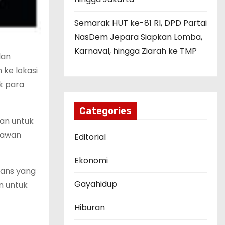
Semarak HUT ke-81 RI, DPD Partai
NasDem Jepara Siapkan Lomba,
Karnaval, hingga Ziarah ke TMP
dan
ke lokasi
k para
Categories
an untuk
elawan
Editorial
Ekonomi
lans yang
Gayahidup
n untuk
Hiburan