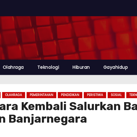
Olahraga
Teknologi
Hiburan
Gayahidup
OLAHRAGA
PEMERINTAHAN
PENDIDIKAN
PERISTIWA
SOSIAL
TEKN
ara Kembali Salurkan B
an Banjarnegara