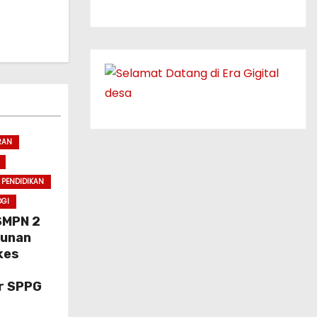
RAN
PENDIDIKAN
OGI
SMPN 2
cunan
kes
r SPPG