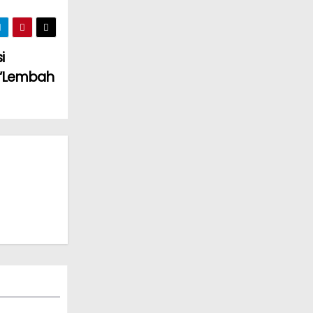
i
i “Lembah