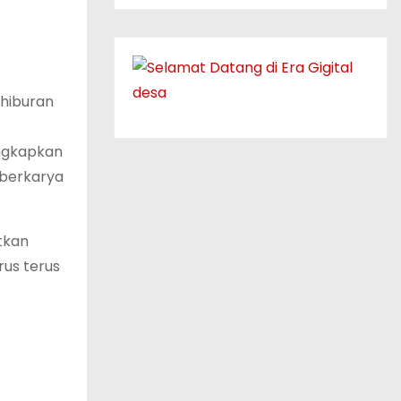
 hiburan
ngkapkan
 berkarya
tkan
us terus