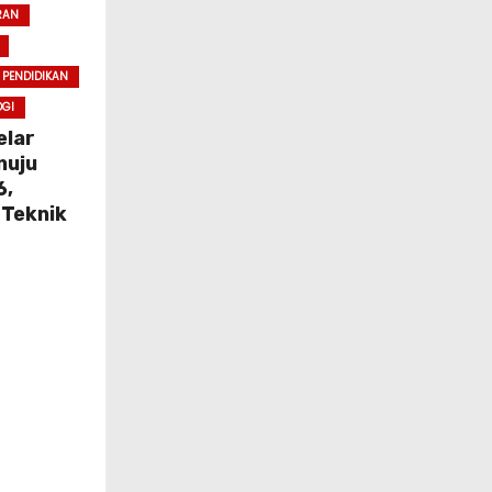
RAN
PENDIDIKAN
OGI
elar
nuju
6,
 Teknik