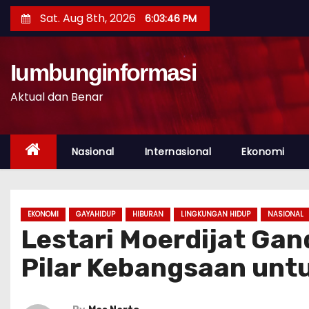
S
Sat. Aug 8th, 2026
6:03:47 PM
k
i
p
Iumbunginformasi
t
Aktual dan Benar
o
c
o
Nasional
Internasional
Ekonomi
n
t
e
EKONOMI
GAYAHIDUP
HIBURAN
LINGKUNGAN HIDUP
NASIONAL
n
Lestari Moerdijat Ga
t
Pilar Kebangsaan unt