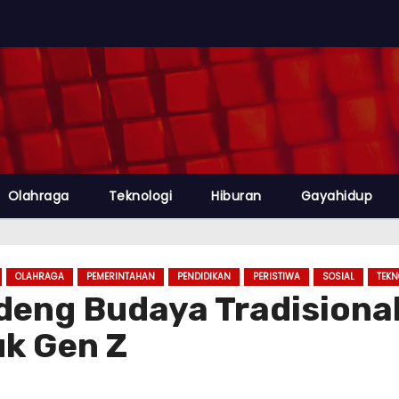
Olahraga
Teknologi
Hiburan
Gayahidup
OLAHRAGA
PEMERINTAHAN
PENDIDIKAN
PERISTIWA
SOSIAL
TEKN
ndeng Budaya Tradision
uk Gen Z