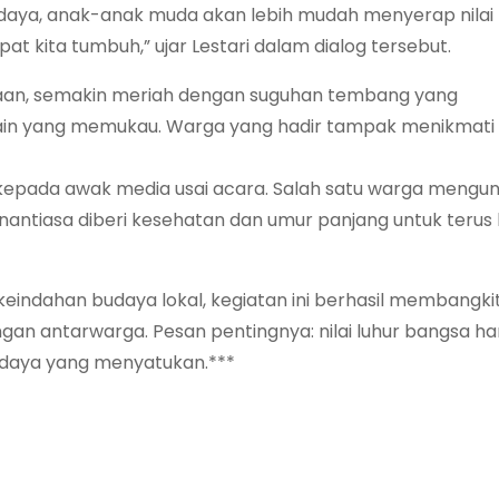
budaya, anak-anak muda akan lebih mudah menyerap nilai
 kita tumbuh,” ujar Lestari dalam dialog tersebut.
aan, semakin meriah dengan suguhan tembang yang
lain yang memukau. Warga yang hadir tampak menikmati
epada awak media usai acara. Salah satu warga mengu
enantiasa diberi kesehatan dan umur panjang untuk terus
 keindahan budaya lokal, kegiatan ini berhasil membangki
 antarwarga. Pesan pentingnya: nilai luhur bangsa har
budaya yang menyatukan.***