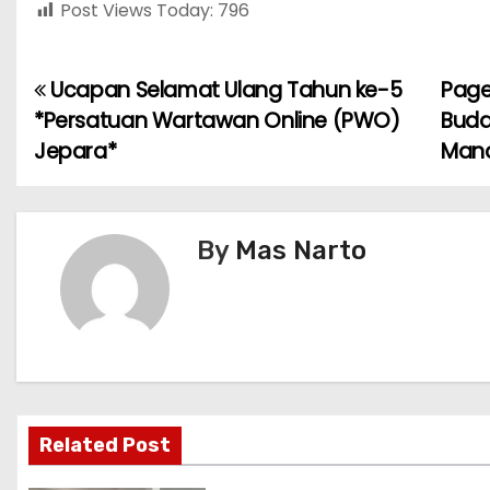
Post Views Today:
796
Ucapan Selamat Ulang Tahun ke-5
Page
P
*Persatuan Wartawan Online (PWO)
Buda
o
Jepara*
Man
s
t
By
Mas Narto
n
a
v
i
Related Post
g