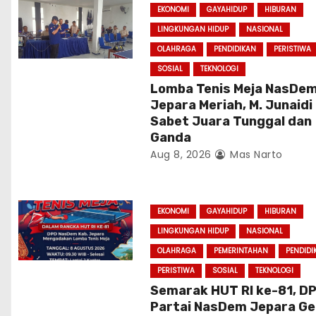
a
EKONOMI
GAYAHIDUP
HIBURAN
LINGKUNGAN HIDUP
NASIONAL
t
OLAHRAGA
PENDIDIKAN
PERISTIWA
i
SOSIAL
TEKNOLOGI
Lomba Tenis Meja NasDe
o
Jepara Meriah, M. Junaidi
Sabet Juara Tunggal dan
n
Ganda
Aug 8, 2026
Mas Narto
EKONOMI
GAYAHIDUP
HIBURAN
LINGKUNGAN HIDUP
NASIONAL
OLAHRAGA
PEMERINTAHAN
PENDIDI
PERISTIWA
SOSIAL
TEKNOLOGI
Semarak HUT RI ke-81, D
Partai NasDem Jepara Ge