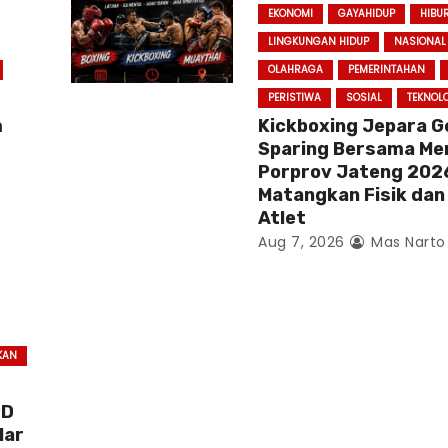
EKONOMI
GAYAHIDUP
HIBU
LINGKUNGAN HIDUP
NASIONAL
OLAHRAGA
PEMERINTAHAN
PERISTIWA
SOSIAL
TEKNOL
m
Kickboxing Jepara G
Sparing Bersama Me
Porprov Jateng 202
Matangkan Fisik dan
Atlet
Aug 7, 2026
Mas Narto
KAN
PD
lar