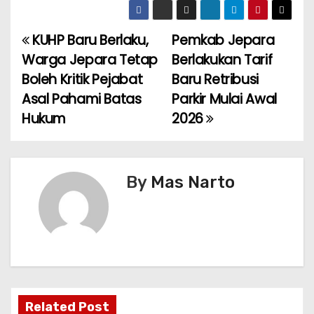
KUHP Baru Berlaku,
Pemkab Jepara
P
Warga Jepara Tetap
Berlakukan Tarif
o
Boleh Kritik Pejabat
Baru Retribusi
Asal Pahami Batas
Parkir Mulai Awal
s
Hukum
2026
t
n
By
Mas Narto
a
v
i
g
a
Related Post