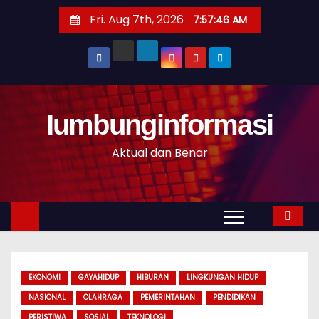
S
Fri. Aug 7th, 2026
7:57:47 AM
k
i
p
t
o
Iumbunginformasi
c
o
Aktual dan Benar
n
t
e
n
t
EKONOMI
GAYAHIDUP
HIBURAN
LINGKUNGAN HIDUP
NASIONAL
OLAHRAGA
PEMERINTAHAN
PENDIDIKAN
PERISTIWA
SOSIAL
TEKNOLOGI