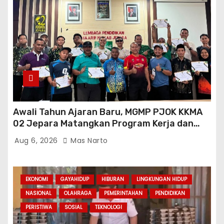
Awali Tahun Ajaran Baru, MGMP PJOK KKMA
02 Jepara Matangkan Program Kerja dan
Asesmen Gasal
Aug 6, 2026
Mas Narto
EKONOMI
GAYAHIDUP
HIBURAN
LINGKUNGAN HIDUP
NASIONAL
OLAHRAGA
PEMERINTAHAN
PENDIDIKAN
PERISTIWA
SOSIAL
TEKNOLOGI