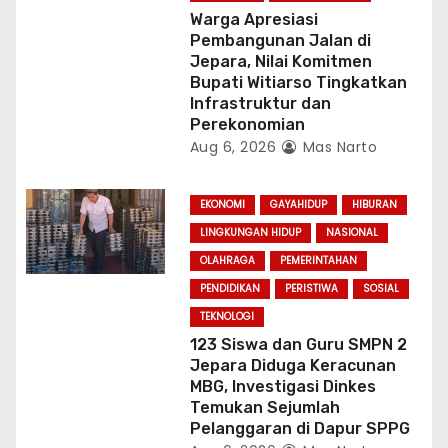
Warga Apresiasi
Pembangunan Jalan di
Jepara, Nilai Komitmen
Bupati Witiarso Tingkatkan
Infrastruktur dan
Perekonomian
Aug 6, 2026
Mas Narto
EKONOMI
GAYAHIDUP
HIBURAN
LINGKUNGAN HIDUP
NASIONAL
OLAHRAGA
PEMERINTAHAN
PENDIDIKAN
PERISTIWA
SOSIAL
TEKNOLOGI
123 Siswa dan Guru SMPN 2
Jepara Diduga Keracunan
MBG, Investigasi Dinkes
Temukan Sejumlah
Pelanggaran di Dapur SPPG