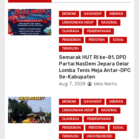
t
EKONOMI
GAYAHIDUP
HIBURAN
i
LINGKUNGAN HIDUP
NASIONAL
OLAHRAGA
PEMERINTAHAN
o
PENDIDIKAN
PERISTIWA
SOSIAL
n
TEKNOLOGI
Semarak HUT RI ke-81, DPD
Partai NasDem Jepara Gelar
Lomba Tenis Meja Antar-DPC
Se-Kabupaten
Aug 7, 2026
Mas Narto
EKONOMI
GAYAHIDUP
HIBURAN
LINGKUNGAN HIDUP
NASIONAL
OLAHRAGA
PEMERINTAHAN
PENDIDIKAN
PERISTIWA
SOSIAL
TEKNOLOGI
UNCATEGORIZED