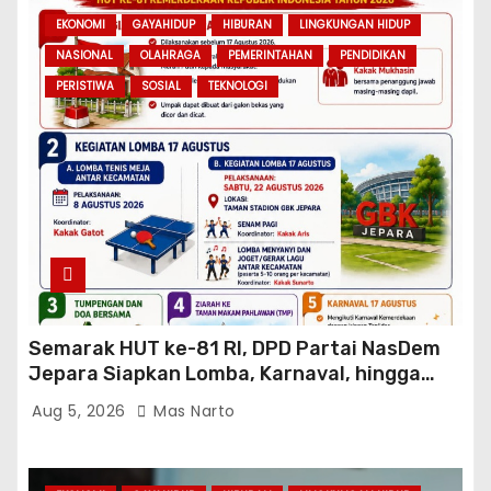
EKONOMI
GAYAHIDUP
HIBURAN
LINGKUNGAN HIDUP
NASIONAL
OLAHRAGA
PEMERINTAHAN
PENDIDIKAN
PERISTIWA
SOSIAL
TEKNOLOGI
Semarak HUT ke-81 RI, DPD Partai NasDem
Jepara Siapkan Lomba, Karnaval, hingga
Ziarah ke TMP
Aug 5, 2026
Mas Narto