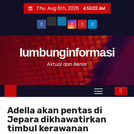
S
Thu. Aug 6th, 2026
4:53:02 AM
k
i
p
t
o
Iumbunginformasi
c
o
Aktual dan Benar
n
t
e
n
t
Adella akan pentas di
Jepara dikhawatirkan
timbul kerawanan