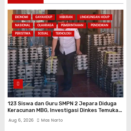
EKONOMI
GAYAHIDUP
HIBURAN
LINGKUNGAN HIDUP
NASIONAL
OLAHRAGA
PEMERINTAHAN
PENDIDIKAN
PERISTIWA
SOSIAL
TEKNOLOGI
123 Siswa dan Guru SMPN 2 Jepara Diduga
Keracunan MBG, Investigasi Dinkes Temukan
Sejumlah Pelanggaran di Dapur SPPG
Aug 6, 2026
Mas Narto