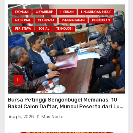
EKONOMI
GAYAHIDUP
HIBURAN
LINGKUNGAN HIDUP
NASIONAL
OLAHRAGA
PEMERINTAHAN
PENDIDIKAN
PERISTIWA
SOSIAL
TEKNOLOGI
Bursa Petinggi Sengonbugel Memanas, 10
Bakal Calon Daftar, Muncul Peserta dari Luar
Desa hingga Jakarta
Aug 5, 2026
Mas Narto