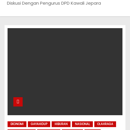
Diskusi Dengan Pengurus DPD Kawali Jepara
EKONOMI
GAYAHIDUP
HIBURAN
NASIONAL
OLAHRAGA