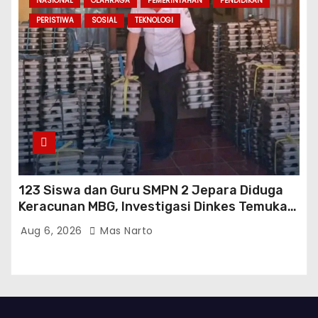
NASIONAL
OLAHRAGA
PEMERINTAHAN
PENDIDIKAN
PERISTIWA
SOSIAL
TEKNOLOGI
123 Siswa dan Guru SMPN 2 Jepara Diduga
Keracunan MBG, Investigasi Dinkes Temukan
Sejumlah Pelanggaran di Dapur SPPG
Aug 6, 2026
Mas Narto