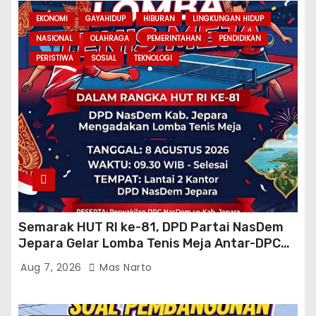
EKONOMI
GAYAHIDUP
HIBURAN
LINGKUNGAN HIDUP
NASIONAL
OLAHRAGA
PEMERINTAHAN
PENDIDIKAN
PERISTIWA
SOSIAL
TEKNOLOGI
Semarak HUT RI ke-81, DPD Partai NasDem
Jepara Gelar Lomba Tenis Meja Antar-DPC
Se-Kabupaten
Aug 7, 2026
Mas Narto