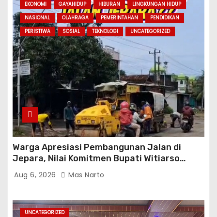
EKONOMI
GAYAHIDUP
HIBURAN
LINGKUNGAN HIDUP
NASIONAL
OLAHRAGA
PEMERINTAHAN
PENDIDIKAN
PERISTIWA
SOSIAL
TEKNOLOGI
UNCATEGORIZED
Warga Apresiasi Pembangunan Jalan di
Jepara, Nilai Komitmen Bupati Witiarso
Tingkatkan Infrastruktur dan Perekonomian
Aug 6, 2026
Mas Narto
UNCATEGORIZED