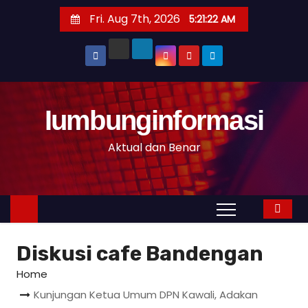
S
Fri. Aug 7th, 2026
5:21:23 AM
k
i
p
t
o
Iumbunginformasi
c
o
Aktual dan Benar
n
t
e
n
t
Diskusi cafe Bandengan
Home
Kunjungan Ketua Umum DPN Kawali, Adakan