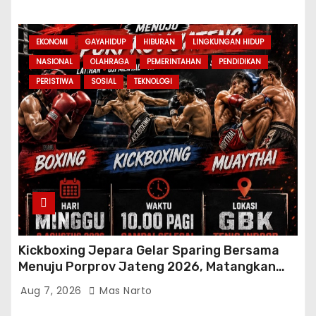
EKONOMI
GAYAHIDUP
HIBURAN
LINGKUNGAN HIDUP
NASIONAL
OLAHRAGA
PEMERINTAHAN
PENDIDIKAN
PERISTIWA
SOSIAL
TEKNOLOGI
Kickboxing Jepara Gelar Sparing Bersama
Menuju Porprov Jateng 2026, Matangkan
Fisik dan Teknik Atlet
Aug 7, 2026
Mas Narto