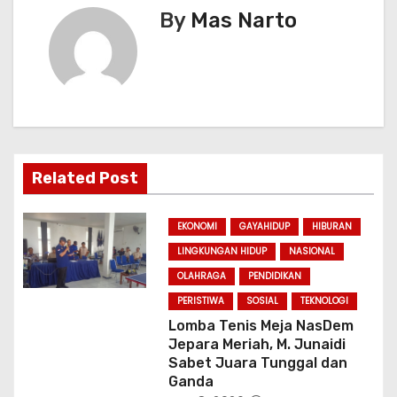
a
By
Mas Narto
v
i
g
a
Related Post
t
i
EKONOMI
GAYAHIDUP
HIBURAN
LINGKUNGAN HIDUP
NASIONAL
o
OLAHRAGA
PENDIDIKAN
n
PERISTIWA
SOSIAL
TEKNOLOGI
Lomba Tenis Meja NasDem
Jepara Meriah, M. Junaidi
Sabet Juara Tunggal dan
Ganda