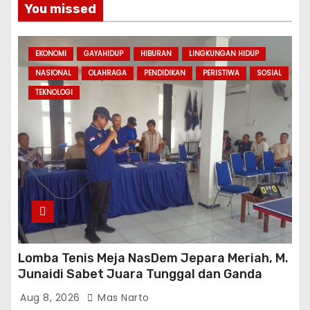
You missed
EKONOMI
GAYAHIDUP
HIBURAN
LINGKUNGAN HIDUP
NASIONAL
OLAHRAGA
PENDIDIKAN
PERISTIWA
SOSIAL
TEKNOLOGI
Lomba Tenis Meja NasDem Jepara Meriah, M.
Junaidi Sabet Juara Tunggal dan Ganda
Aug 8, 2026
Mas Narto