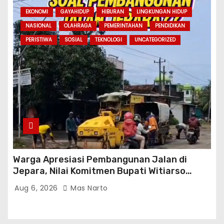
EKONOMI
GAYAHIDUP
HIBURAN
LINGKUNGAN HIDUP
NASIONAL
OLAHRAGA
PEMERINTAHAN
PENDIDIKAN
PERISTIWA
SOSIAL
TEKNOLOGI
UNCATEGORIZED
Warga Apresiasi Pembangunan Jalan di
Jepara, Nilai Komitmen Bupati Witiarso
Tingkatkan Infrastruktur dan Perekonomian
Aug 6, 2026
Mas Narto