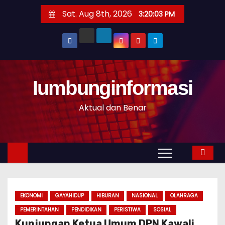
S
Sat. Aug 8th, 2026
3:20:04 PM
k
i
p
t
o
Iumbunginformasi
c
o
Aktual dan Benar
n
t
e
n
t
EKONOMI
GAYAHIDUP
HIBURAN
NASIONAL
OLAHRAGA
PEMERINTAHAN
PENDIDIKAN
PERISTIWA
SOSIAL
Kunjungan Ketua Umum DPN Kawali,