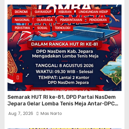
EKONOMI
GAYAHIDUP
HIBURAN
LINGKUNGAN HIDUP
NASIONAL
OLAHRAGA
PEMERINTAHAN
PENDIDIKAN
PERISTIWA
SOSIAL
TEKNOLOGI
Semarak HUT RI ke-81, DPD Partai NasDem
Jepara Gelar Lomba Tenis Meja Antar-DPC
Se-Kabupaten
Aug 7, 2026
Mas Narto