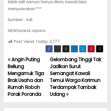
tidak adil namun hanya diam, kawali bisa
menyuarakan.***
Sumber : Adt
NEWSLine.id Jepara
Post Views Today:
3,777
Angin Puting
Gelombang Tinggi Tak
P
Beliung
Jadikan Surut
o
Mengamuk Tiga
Semangat Kawali
Brak Usaha dan
Temui Warga Karimun
s
Rumah Roboh
Terdampak Tambak
t
Porak Poranda
Udang
n