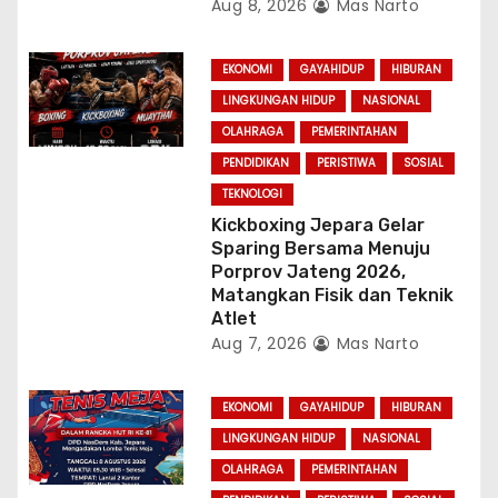
Aug 8, 2026
Mas Narto
EKONOMI
GAYAHIDUP
HIBURAN
LINGKUNGAN HIDUP
NASIONAL
OLAHRAGA
PEMERINTAHAN
PENDIDIKAN
PERISTIWA
SOSIAL
TEKNOLOGI
Kickboxing Jepara Gelar
Sparing Bersama Menuju
Porprov Jateng 2026,
Matangkan Fisik dan Teknik
Atlet
Aug 7, 2026
Mas Narto
EKONOMI
GAYAHIDUP
HIBURAN
LINGKUNGAN HIDUP
NASIONAL
OLAHRAGA
PEMERINTAHAN