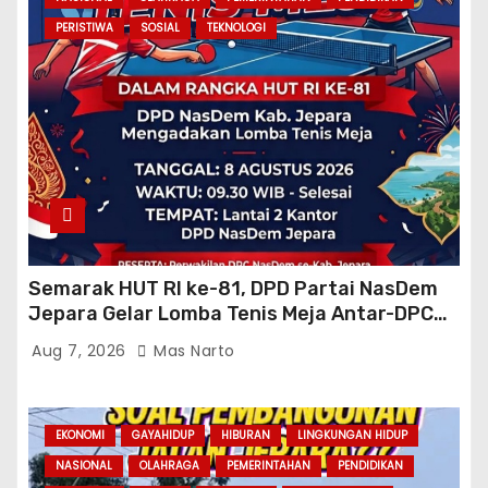
PERISTIWA
SOSIAL
TEKNOLOGI
Semarak HUT RI ke-81, DPD Partai NasDem
Jepara Gelar Lomba Tenis Meja Antar-DPC
Se-Kabupaten
Aug 7, 2026
Mas Narto
EKONOMI
GAYAHIDUP
HIBURAN
LINGKUNGAN HIDUP
NASIONAL
OLAHRAGA
PEMERINTAHAN
PENDIDIKAN