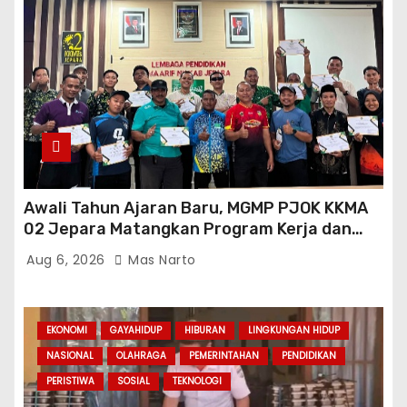
Awali Tahun Ajaran Baru, MGMP PJOK KKMA
02 Jepara Matangkan Program Kerja dan
Asesmen Gasal
Aug 6, 2026
Mas Narto
EKONOMI
GAYAHIDUP
HIBURAN
LINGKUNGAN HIDUP
NASIONAL
OLAHRAGA
PEMERINTAHAN
PENDIDIKAN
PERISTIWA
SOSIAL
TEKNOLOGI