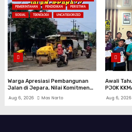
PEMERINTAHAN
PENDIDIKAN
PERISTIWA
SOSIAL
TEKNOLOGI
UNCATEGORIZED
Warga Apresiasi Pembangunan
Awali Tah
Jalan di Jepara, Nilai Komitmen
PJOK KKM
Bupati Witiarso Tingkatkan
Program K
Aug 6, 2026
Mas Narto
Aug 6, 202
Infrastruktur dan Perekonomian
Gasal