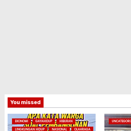
You missed
EKONOMI
GAYAHIDUP
HIBURAN
UNCATEGORI
LINGKUNGAN HIDUP
NASIONAL
OLAHRAGA