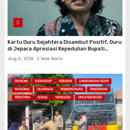
Kartu Guru Sejahtera Disambut Positif, Guru
di Jepara Apresiasi Kepedulian Bupati
Witiarso Utomo
Aug 4, 2026
Mas Narto
EKONOMI
GAYAHIDUP
HIBURAN
LINGKUNGAN HIDUP
NASIONAL
OLAHRAGA
PEMERINTAHAN
PENDIDIKAN
PERISTIWA
SOSIAL
TEKNOLOGI
UNCATEGORIZED