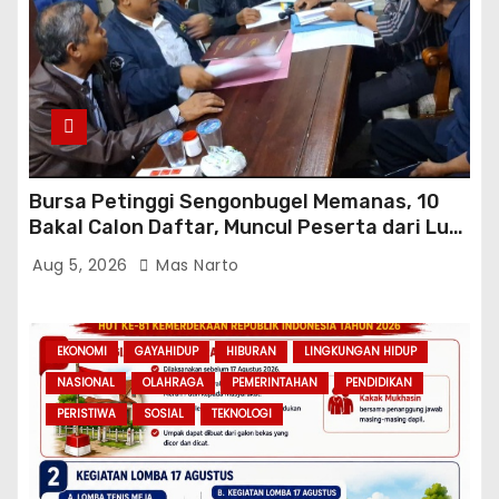
Bursa Petinggi Sengonbugel Memanas, 10
Bakal Calon Daftar, Muncul Peserta dari Luar
Desa hingga Jakarta
Aug 5, 2026
Mas Narto
EKONOMI
GAYAHIDUP
HIBURAN
LINGKUNGAN HIDUP
NASIONAL
OLAHRAGA
PEMERINTAHAN
PENDIDIKAN
PERISTIWA
SOSIAL
TEKNOLOGI