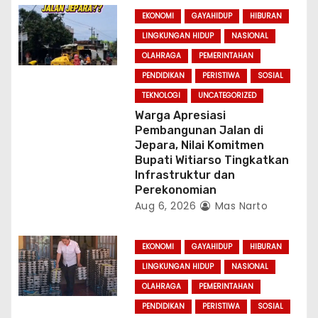
EKONOMI
GAYAHIDUP
HIBURAN
LINGKUNGAN HIDUP
NASIONAL
OLAHRAGA
PEMERINTAHAN
PENDIDIKAN
PERISTIWA
SOSIAL
TEKNOLOGI
UNCATEGORIZED
Warga Apresiasi
Pembangunan Jalan di
Jepara, Nilai Komitmen
Bupati Witiarso Tingkatkan
Infrastruktur dan
Perekonomian
Aug 6, 2026
Mas Narto
EKONOMI
GAYAHIDUP
HIBURAN
LINGKUNGAN HIDUP
NASIONAL
OLAHRAGA
PEMERINTAHAN
PENDIDIKAN
PERISTIWA
SOSIAL