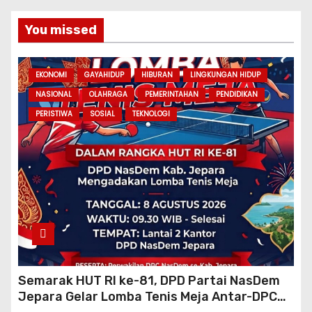
You missed
EKONOMI
GAYAHIDUP
HIBURAN
LINGKUNGAN HIDUP
NASIONAL
OLAHRAGA
PEMERINTAHAN
PENDIDIKAN
PERISTIWA
SOSIAL
TEKNOLOGI
Semarak HUT RI ke-81, DPD Partai NasDem
Jepara Gelar Lomba Tenis Meja Antar-DPC