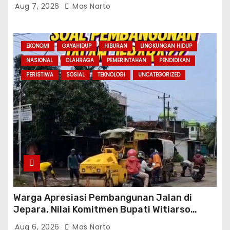
Se-Kabupaten
Aug 7, 2026
Mas Narto
EKONOMI
GAYAHIDUP
HIBURAN
LINGKUNGAN HIDUP
NASIONAL
OLAHRAGA
PEMERINTAHAN
PENDIDIKAN
PERISTIWA
SOSIAL
TEKNOLOGI
UNCATEGORIZED
Warga Apresiasi Pembangunan Jalan di
Jepara, Nilai Komitmen Bupati Witiarso
Tingkatkan Infrastruktur dan Perekonomian
Aug 6, 2026
Mas Narto