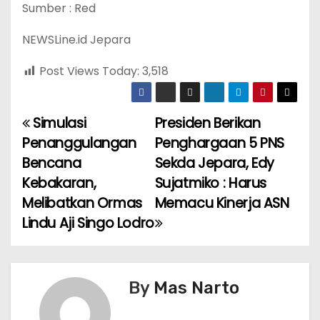
Sumber : Red
NEWSLine.id Jepara
Post Views Today:
3,518
Simulasi
Presiden Berikan
P
Penanggulangan
Penghargaan 5 PNS
o
Bencana
Sekda Jepara, Edy
Kebakaran,
Sujatmiko : Harus
s
Melibatkan Ormas
Memacu Kinerja ASN
t
Lindu Aji Singo Lodro
n
a
By
Mas Narto
v