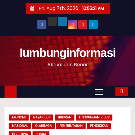
S
Fri. Aug 7th, 2026
10:55:21 AM
k
i
p
t
o
Iumbunginformasi
c
o
Aktual dan Benar
n
t
e
n
t
EKONOMI
GAYAHIDUP
HIBURAN
LINGKUNGAN HIDUP
NASIONAL
OLAHRAGA
PEMERINTAHAN
PENDIDIKAN
PERISTIWA
SOSIAL