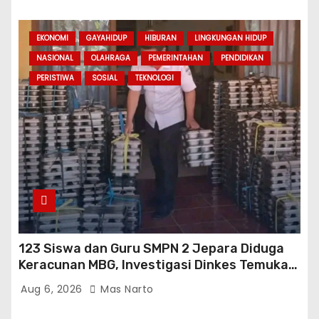
EKONOMI
GAYAHIDUP
HIBURAN
LINGKUNGAN HIDUP
NASIONAL
OLAHRAGA
PEMERINTAHAN
PENDIDIKAN
PERISTIWA
SOSIAL
TEKNOLOGI
123 Siswa dan Guru SMPN 2 Jepara Diduga
Keracunan MBG, Investigasi Dinkes Temukan
Sejumlah Pelanggaran di Dapur SPPG
Aug 6, 2026
Mas Narto