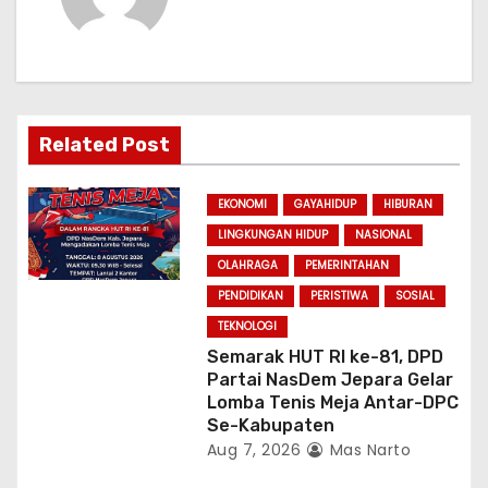
i
g
a
Related Post
t
i
EKONOMI
GAYAHIDUP
HIBURAN
LINGKUNGAN HIDUP
NASIONAL
o
OLAHRAGA
PEMERINTAHAN
n
PENDIDIKAN
PERISTIWA
SOSIAL
TEKNOLOGI
Semarak HUT RI ke-81, DPD
Partai NasDem Jepara Gelar
Lomba Tenis Meja Antar-DPC
Se-Kabupaten
Aug 7, 2026
Mas Narto