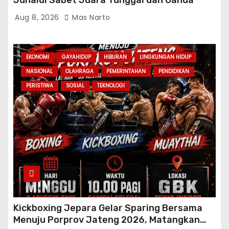
Junaidi Sabet Juara Tunggal dan Ganda
Aug 8, 2026
Mas Narto
EKONOMI
GAYAHIDUP
HIBURAN
LINGKUNGAN HIDUP
NASIONAL
OLAHRAGA
PEMERINTAHAN
PENDIDIKAN
PERISTIWA
SOSIAL
TEKNOLOGI
Kickboxing Jepara Gelar Sparing Bersama
Menuju Porprov Jateng 2026, Matangkan