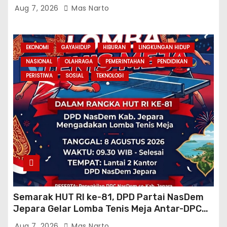
Fisik dan Teknik Atlet
Aug 7, 2026
Mas Narto
EKONOMI
GAYAHIDUP
HIBURAN
LINGKUNGAN HIDUP
NASIONAL
OLAHRAGA
PEMERINTAHAN
PENDIDIKAN
PERISTIWA
SOSIAL
TEKNOLOGI
Semarak HUT RI ke-81, DPD Partai NasDem
Jepara Gelar Lomba Tenis Meja Antar-DPC
Se-Kabupaten
Aug 7, 2026
Mas Narto