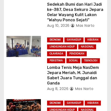
Sedekah Bumi dan Hari Jadi
ke-387, Desa Sekuro Jepara
Gelar Wayang Kulit Lakon
“Wahyu Ponco Sejati”
Aug 10, 2026
Mas Narto
EKONOMI
GAYAHIDUP
HIBURAN
LINGKUNGAN HIDUP
NASIONAL
OLAHRAGA
PENDIDIKAN
PERISTIWA
SOSIAL
TEKNOLOGI
Lomba Tenis Meja NasDem
Jepara Meriah, M. Junaidi
Sabet Juara Tunggal dan
Ganda
Aug 8, 2026
Mas Narto
EKONOMI
GAYAHIDUP
HIBURAN
LINGKUNGAN HIDUP
NASIONAL