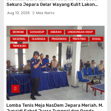
Sekuro Jepara Gelar Wayang Kulit Lakon
“Wahyu Ponco Sejati”
Aug 10, 2026
Mas Narto
EKONOMI
GAYAHIDUP
HIBURAN
LINGKUNGAN HIDUP
NASIONAL
OLAHRAGA
PENDIDIKAN
PERISTIWA
SOSIAL
TEKNOLOGI
Lomba Tenis Meja NasDem Jepara Meriah, M.