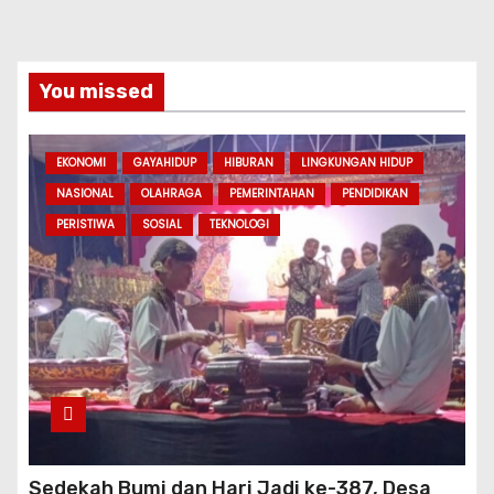
You missed
EKONOMI
GAYAHIDUP
HIBURAN
LINGKUNGAN HIDUP
NASIONAL
OLAHRAGA
PEMERINTAHAN
PENDIDIKAN
PERISTIWA
SOSIAL
TEKNOLOGI
Sedekah Bumi dan Hari Jadi ke-387, Desa