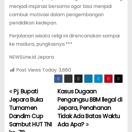
menjadi inspirasi bersama agar bisa menjadi
cambuk motivasi dalam pengembangan
pendidikan kedepan.
Perjalanan wisata religi ini direncanakan sampai
ke madura, pungkasnya.***
NEWSLine.id Jepara
Post Views Today:
3,680
Pj. Bupati
Kasus Dugaan
P
Jepara Buka
Pengangsu BBM llegal di
o
Turnamen
Jepara, Penahanan
Dandim Cup
Tidak Ada Batas Waktu
s
Sambut HUT TNI
Ada Apa?
t